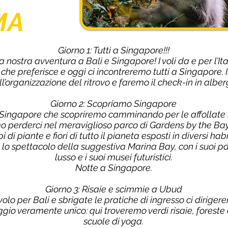
MA
Giorno 1: Tutti a Singapore!!!
 nostra avventura a Bali e Singapore! I voli da e per l’Ita
e preferisce e oggi ci incontreremo tutti a Singapore. Il
ll’organizzazione del ritrovo e faremo il check-in in alber
Giorno 2: Scopriamo Singapore
ingapore che scopriremo camminando per le affollate str
o perderci nel meraviglioso parco di Gardens by the Bay
pi di piante e fiori di tutto il pianeta esposti in diversi hab
o spettacolo della suggestiva Marina Bay, con i suoi palaz
lusso e i suoi musei futuristici.
Notte a Singapore.
Giorno 3: Risaie e scimmie a Ubud
o per Bali e sbrigate le pratiche di ingresso ci dirigerem
aggio veramente unico: qui troveremo verdi risaie, forest
scuole di yoga.