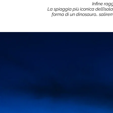
Infine rag
La spiaggia più iconica dell’isol
forma di un dinosauro… salire