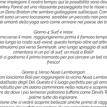
e impiegare il nostro tempo, qui le possibilità sono davv
key Forest ad una rilassante passeggiata tra le risaie 
Ulun Danu Bratan che sembra galleggiare sull’acqua. C
rti sono un vero toccasana, sarebbe un peccato non pro
 gli amanti dello yoga sarà come arrivare nel paese dei b
Giorno 4: Surf e relax
giamo verso il mare, raggiungeremo prima il famoso tempi
 lungo la costa sud-ovest: questo tempio oltre ad attir
 Continuiamo poi verso Seminyak, una lunga spiaggia di sa
cimentarsi in un po’ di surf, un must a Bali!!
ti ci godremo il primo tramonto per poi cercare un bel r
fresco!
Giorno 5: Verso Nusa Lembongan
mani lasciamo Bali per raggiungere la vicina Nusa Lembo
ll’isola degli Dei. Questo è il luogo perfetto per gli ama
rattutto per chi adora camminare nella natura e scoprire 
re da dove i più temerari potranno tuffarsi come Devil’s 
palme tutte da esplorare.
zione che ci vedrà scoprire bellezze uniche prima di r