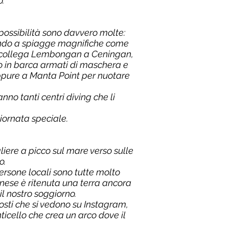
o.
ossibilità sono davvero molte:
vando a spiagge magnifiche come
he collega Lembongan a Ceningan,
ro in barca armati di maschera e
oppure a Manta Point per nuotare
nno tanti centri diving che li
iornata speciale.
ere a picco sul mare verso sulle
o.
rsone locali sono tutte molto
linese è ritenuta una terra ancora
il nostro soggiorno.
osti che si vedono su Instagram,
ticello che crea un arco dove il