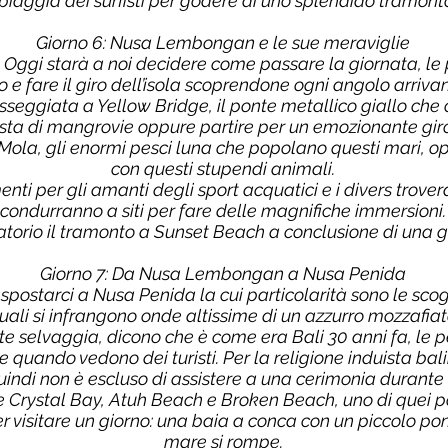
piaggia dei surfisti per godere di uno splendido tramont
Giorno 6: Nusa Lembongan e le sue meraviglie
ggi starà a noi decidere come passare la giornata, le p
 e fare il giro dell’isola scoprendone ogni angolo arri
seggiata a Yellow Bridge, il ponte metallico giallo c
resta di mangrovie oppure partire per un emozionante gi
 Mola, gli enormi pesci luna che popolano questi mari, 
con questi stupendi animali.
enti per gli amanti degli sport acquatici e i divers trovera
condurranno a siti per fare delle magnifiche immersioni.
atorio il tramonto a Sunset Beach a conclusione di una g
Giorno 7: Da Nusa Lembongan a Nusa Penida
tarci a Nusa Penida la cui particolarità sono le scogli
uali si infrangono onde altissime di un azzurro mozzafiat
selvaggia, dicono che è come era Bali 30 anni fa, le pe
ite quando vedono dei turisti. Per la religione induista ba
quindi non è escluso di assistere a una cerimonia durante 
e Crystal Bay, Atuh Beach e Broken Beach, uno di quei p
 visitare un giorno: una baia a conca con un piccolo pon
mare si rompe.