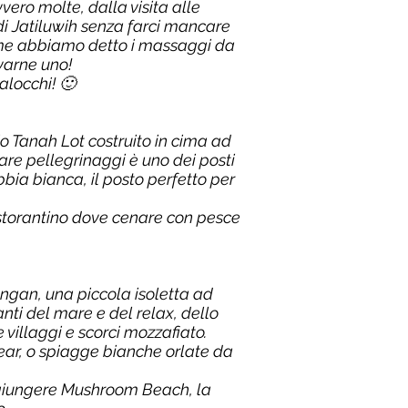
ero molte, dalla visita alle
di Jatiluwih senza farci mancare
ome abbiamo detto i massaggi da
varne uno!
alocchi! 🙂
o Tanah Lot costruito in cima ad
are pellegrinaggi è uno dei posti
bbia bianca, il posto perfetto per
istorantino dove cenare con pesce
ngan, una piccola isoletta ad
nti del mare e del relax, dello
villaggi e scorci mozzafiato.
Tear, o spiagge bianche orlate da
aggiungere Mushroom Beach, la