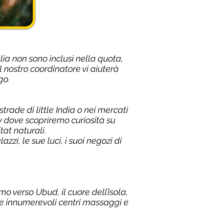
lia non sono inclusi nella quota,
 nostro coordinatore vi aiuterà
go.
ade di little India o nei mercati
 dove scopriremo curiosità su
itat naturali.
zi, le sue luci, i suoi negozi di
o verso Ubud, il cuore dell’isola,
e e innumerevoli centri massaggi e