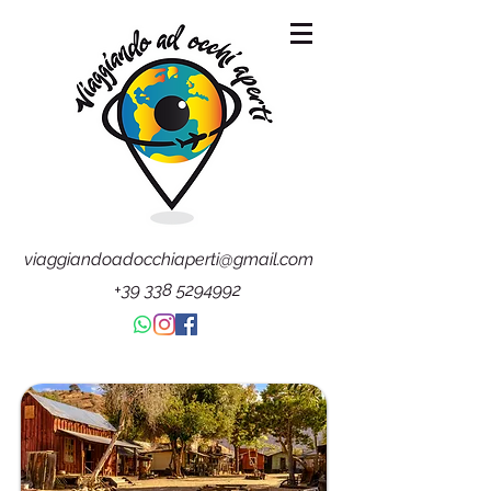
viaggiandoadocchiaperti@gmail.com
+39 338 5294992