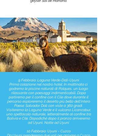
geyser Sol de Mañana.
9 Febbraio: Laguna Verde-Dali-Uyuni
Prima colazione nel nostro hotel. In mattinata ci
godremo le piscine naturali di Polques, un luogo
rilassante con paesaggi indimenticabili. Dopo
partiremo per il confine con il Cile dove durante il
percorso esploreremo il deserto più bello dell'intero
Paese: Salvador Dali con viste a 360 gradi.
Visiteremo la Laguna Verde e il vulcano Licancabur,
uno spettacolo naturale, letteralmente al confine tra
Bolivia e Cile. Dopodiché dopo il pranzo arriveremo
ad Uyuni. Notte ad Uyuni
10 Febbraio: Uyuni - Cuzco
Da Uyuni prenderemo due voli per arrivare a Cuzco.