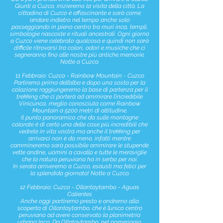
Giunti a Cuzco, inizieremo la visita della città. La
cittadina di Cuzco è affascinante e sarà come
andare indietro nel tempo anche solo
passeggiando in pieno centro tra muri inca, templi,
simbologie nascoste e rituali ancestrali. Ogni giorno
a Cuzco viene celebrato qualcosa e quindi non sarà
difficile ritrovarsi tra colori, odori e musiche che ci
segneranno fino alle nostre più antiche memorie.
Notte a Cuzco.
11 Febbraio: Cuzco - Rainbow Mountain - Cuzco
Partiremo prima dell’alba e dopo una sosta per la
colazione raggiungeremo la base di partenza per il
trekking che ci porterà ad ammirare l’incredibile
Vinicunca, meglio conosciuta come Rainbow
Mountain a 5200 metri di altitudine.
Il punto panoramico che da sulle montagne
colorate è di certo una delle cose più incredibili che
vedrete in vita vostra ma anche il trekking per
arrivarci non è da meno, infatti mentre
cammineremo sarà possibile ammirare le stupende
vette andine, uomini a cavallo e tutte le meraviglie
che la natura peruviana ha in serbo per noi.
In serata arriveremo a Cuzco, esausti ma felici per
la splendida giornata! Notte a Cuzco.
12 Febbraio: Cuzco - Ollantaytambo - Aguas
Calientes
Anche oggi partiremo presto e andremo alla
scoperta di Ollantaytambo, che è l’unico centro
peruviano ad avere conservato la planimetria
urbana Inca. Da Ollataytambo, nel pomeriggio,