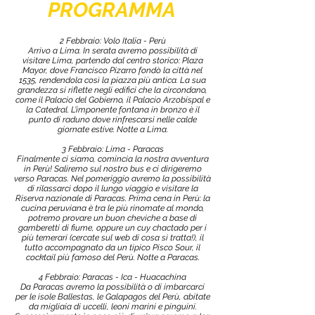
PROGRAMMA
2 Febbraio: Volo Italia - Perù
Arrivo a Lima. In serata avremo possibilità di
visitare Lima, partendo dal centro storico: Plaza
Mayor, dove Francisco Pizarro fondò la città nel
1535, rendendola così la piazza più antica. La sua
grandezza si riflette negli edifici che la circondano,
come il Palacio del Gobierno, il Palacio Arzobispal e
la Catedral. L’imponente fontana in bronzo è il
punto di raduno dove rinfrescarsi nelle calde
giornate estive. Notte a Lima.
3 Febbraio: Lima - Paracas
Finalmente ci siamo, comincia la nostra avventura
in Perù! Saliremo sul nostro bus e ci dirigeremo
verso Paracas. Nel pomeriggio avremo la possibilità
di rilassarci dopo il lungo viaggio e visitare la
Riserva nazionale di Paracas. Prima cena in Perù: la
cucina peruviana è tra le più rinomate al mondo,
potremo provare un buon cheviche a base di
gamberetti di fiume, oppure un cuy chactado per i
più temerari (cercate sul web di cosa si tratta!), il
tutto accompagnato da un tipico Pisco Sour, il
cocktail più famoso del Perù. Notte a Paracas.
4 Febbraio: Paracas - Ica - Huacachina
Da Paracas avremo la possibilità o di imbarcarci
per le isole Ballestas, le Galapagos del Perù, abitate
da migliaia di uccelli, leoni marini e pinguini.