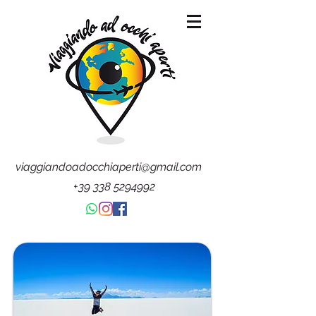
viaggiandoadocchiaperti@gmail.com
+39 338 5294992