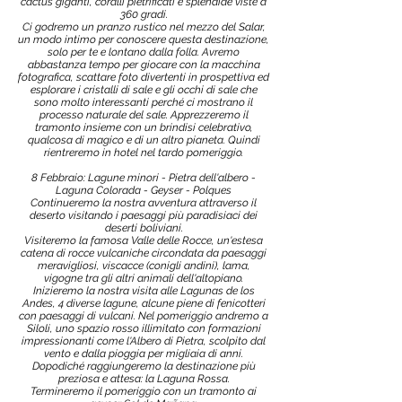
cactus giganti, coralli pietrificati e splendide viste a
360 gradi.
Ci godremo un pranzo rustico nel mezzo del Salar,
un modo intimo per conoscere questa destinazione,
solo per te e lontano dalla folla. Avremo
abbastanza tempo per giocare con la macchina
fotografica, scattare foto divertenti in prospettiva ed
esplorare i cristalli di sale e gli occhi di sale che
sono molto interessanti perché ci mostrano il
processo naturale del sale. Apprezzeremo il
tramonto insieme con un brindisi celebrativo,
qualcosa di magico e di un altro pianeta. Quindi
rientreremo in hotel nel tardo pomeriggio.
8 Febbraio: Lagune minori - Pietra dell'albero -
Laguna Colorada - Geyser - Polques
Continueremo la nostra avventura attraverso il
deserto visitando i paesaggi più paradisiaci dei
deserti boliviani.
Visiteremo la famosa Valle delle Rocce, un'estesa
catena di rocce vulcaniche circondata da paesaggi
meravigliosi, viscacce (conigli andini), lama,
vigogne tra gli altri animali dell'altopiano.
Inizieremo la nostra visita alle Lagunas de los
Andes, 4 diverse lagune, alcune piene di fenicotteri
con paesaggi di vulcani. Nel pomeriggio andremo a
Siloli, uno spazio rosso illimitato con formazioni
impressionanti come l'Albero di Pietra, scolpito dal
vento e dalla pioggia per migliaia di anni.
Dopodiché raggiungeremo la destinazione più
preziosa e attesa: la Laguna Rossa.
Termineremo il pomeriggio con un tramonto ai