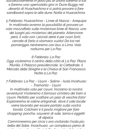
Successivamente in poco più di un’ora saremo a Ica
e faremo uno spericolato giro in Dune Buggy nel
deserto di Huachachina e si potrà provare a fare
sandboard sopra le alte dune. Notte a Huacachina.
5 Febbraio: Huacachina - Linee di Nazca - Arequipa
In mattinata avremo la possibilità di provare un
volo mozzafiato sulle misteriose linee di Nazca, uno
dei luoghi più misteriosi del pianeta. Attenzione
però, il volo con i piccoli aerei è per cuori forti,
cercate di farlo a stomaco vuoto! Da Ica nel
pomeriggio rientreremo con bus a Lima. Volo
notturno per La Paz.
6 Febbraio: La Paz
Oggi visiteremo il centro della città di La Paz: Plaza
Murillo, il Palazzo presidenziale, la Cattedrale, il
Mercato delle Streghe e la Chiesa di San Francesco.
Notte a La Paz.
7 Febbraio: La Paz - Uyuni - Saline - Isola Incahuasi
- Tramonto - Uyuni
In mattinata volo per Uyuni. Iniziamo la nostra
avventura! Visiteremo il famoso cimitero dei treni a
Uyuni. Perfetto per scattare un paio di vecchie foto!
Esploreremo le saline artigianali, dove il sale locale
viene lavorato per essere portato sulla vostra
tavola. Colchani è il posto migliore per fare
shopping: poncho, souvenir di sale, lama e oggetti
di alpaca.
Cammineremo per circa 1 ora visitando l'isola più
bella del Salar, Incachuasi, un complesso pieno di