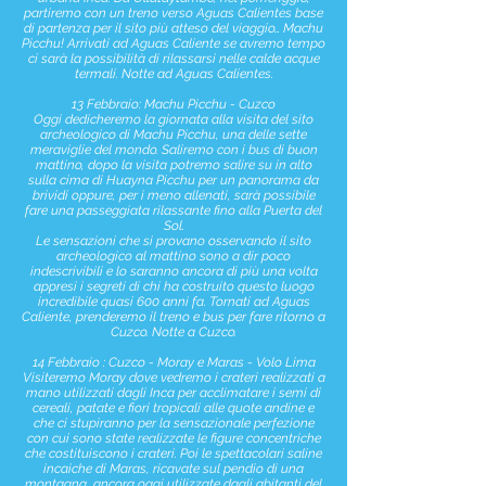
partiremo con un treno verso Aguas Calientes base
di partenza per il sito più atteso del viaggio… Machu
Picchu! Arrivati ad Aguas Caliente se avremo tempo
ci sarà la possibilità di rilassarsi nelle calde acque
termali. Notte ad Aguas Calientes.
13 Febbraio: Machu Picchu - Cuzco
Oggi dedicheremo la giornata alla visita del sito
archeologico di Machu Picchu, una delle sette
meraviglie del mondo. Saliremo con i bus di buon
mattino, dopo la visita potremo salire su in alto
sulla cima di Huayna Picchu per un panorama da
brividi oppure, per i meno allenati, sarà possibile
fare una passeggiata rilassante fino alla Puerta del
Sol.
Le sensazioni che si provano osservando il sito
archeologico al mattino sono a dir poco
indescrivibili e lo saranno ancora di più una volta
appresi i segreti di chi ha costruito questo luogo
incredibile quasi 600 anni fa. Tornati ad Aguas
Caliente, prenderemo il treno e bus per fare ritorno a
Cuzco. Notte a Cuzco.
14 Febbraio : Cuzco - Moray e Maras - Volo Lima
Visiteremo Moray dove vedremo i crateri realizzati a
mano utilizzati dagli Inca per acclimatare i semi di
cereali, patate e fiori tropicali alle quote andine e
che ci stupiranno per la sensazionale perfezione
con cui sono state realizzate le figure concentriche
che costituiscono i crateri. Poi le spettacolari saline
incaiche di Maras, ricavate sul pendio di una
montagna, ancora oggi utilizzate dagli abitanti del