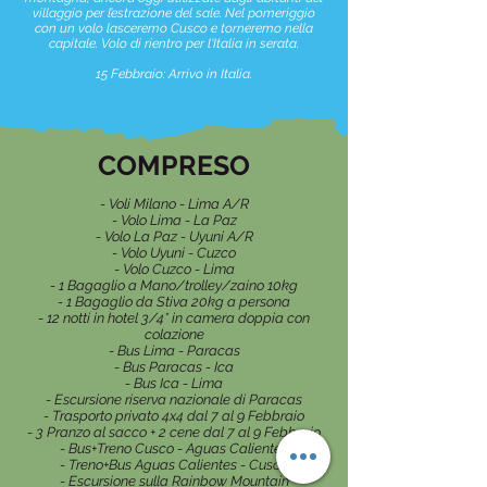
villaggio per l’estrazione del sale. Nel pomeriggio
con un volo lasceremo Cusco e torneremo nella
capitale. Volo di rientro per l'Italia in serata.
15 Febbraio: Arrivo in Italia.
COMPRESO
- Voli Milano - Lima A/R
- Volo Lima - La Paz
- Volo La Paz - Uyuni A/R
- Volo Uyuni - Cuzco
- Volo Cuzco - Lima
- 1 Bagaglio a Mano/trolley/zaino 10kg
- 1 Bagaglio da Stiva 20kg a persona
- 12 notti in hotel 3/4* in camera doppia con
colazione
- Bus Lima - Paracas
- Bus Paracas - Ica
- Bus Ica - Lima
- Escursione riserva nazionale di Paracas
- Trasporto privato 4x4 dal 7 al 9 Febbraio
- 3 Pranzo al sacco + 2 cene dal 7 al 9 Febbraio
- Bus+Treno Cusco - Aguas Calientes
- Treno+Bus Aguas Calientes - Cusco
- Escursione sulla Rainbow Mountain