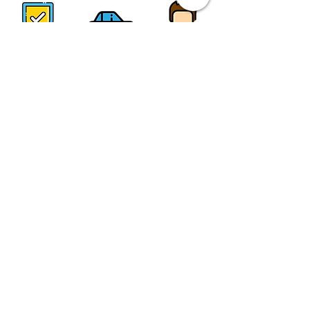
SCRIVIMI AI CONTATTI QUI DI
SEGUITO:
- PER RICHIEDERE LA
QUOTAZIONE DI QUESTO TOUR
(corretta ed aggiornata secondo
disponibilità)
- PER PERSONALIZZARE IL
VIAGGIO CON AUTO A NOLEGGIO
(i costi sono nettamente + bassi
con questa modalità!!)