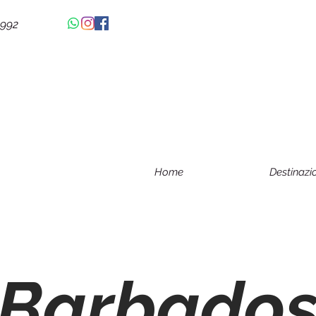
4992
Home
Destinazi
Barbado