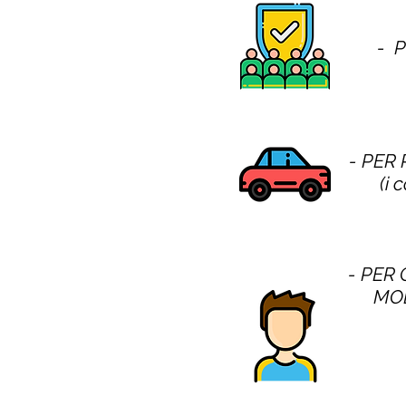
- 
- PER
(i 
- PER 
MOD