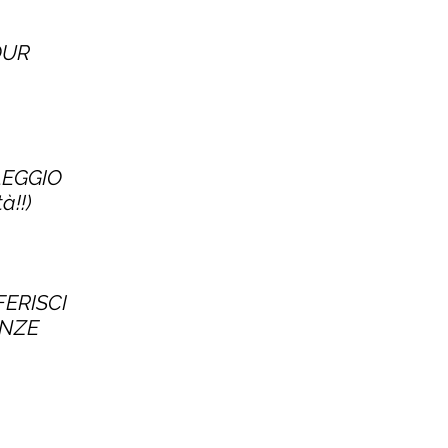
TOUR
LEGGIO
à!!)
FERISCI
ENZE