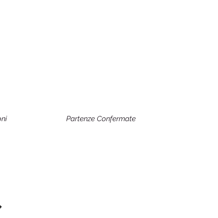
oni
Partenze Confermate
s