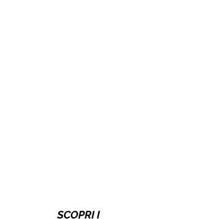
Usa Est
Usa Ovest
SCOPRI I