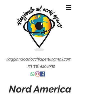
viaggiandoadocchiaperti@gmail.com
+39 338 5294992
Nord America
Alaska
Canada Est