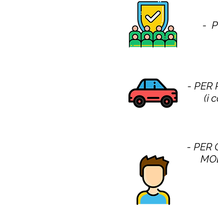
- 
- PER
(i 
- PER 
MOD