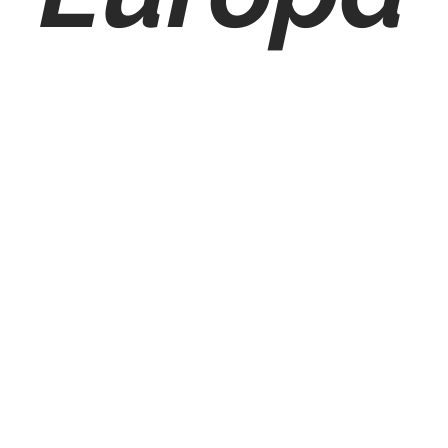
a
Belgio
Bosnia ed E
arca
Estonia
Finlandia