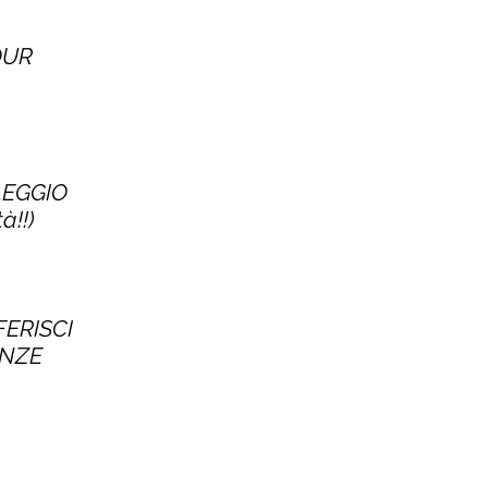
TOUR
LEGGIO
à!!)
FERISCI
ENZE