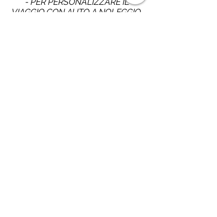
- PER PERSONALIZZARE IL
VIAGGIO CON AUTO A NOLEGGIO
(i costi sono nettamente + bassi
con questa modalità!!)
- PER CREARE IL VIAGGIO CON I
SERVIZI CHE PIÙ PREFERISCI
MODELLANDO IL PREZZO
SECONDO LE TUE ESIGENZE
(o di tutti quelli che vorranno
partire con te!!)
CONTATTI:
MATTEO PISTONE