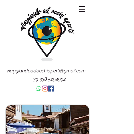
viaggiandoadocchiaperti@gmail.com
+39 338 5294992