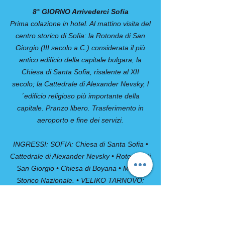
8° GIORNO Arrivederci Sofia
Prima colazione in hotel. Al mattino visita del
centro storico di Sofia: la Rotonda di San
Giorgio (III secolo a.C.) considerata il più
antico edificio della capitale bulgara; la
Chiesa di Santa Sofia, risalente al XII
secolo; la Cattedrale di Alexander Nevsky, l
´edificio religioso più importante della
capitale. Pranzo libero. Trasferimento in
aeroporto e fine dei servizi.
INGRESSI: SOFIA: Chiesa di Santa Sofia •
Cattedrale di Alexander Nevsky • Rotonda di
San Giorgio • Chiesa di Boyana • Museo
Storico Nazionale. • VELIKO TARNOVO:
Monte Tzarevez • ARBANASI: casa-museo
Kostanzaliev • Chiesa della Natività •
VARNA: Cattedrale • SHUMEN: Moschea •