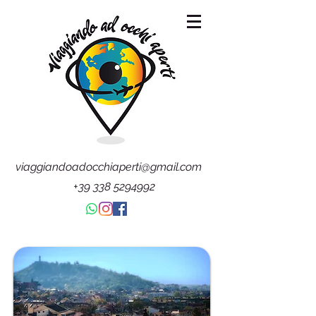
viaggiandoadocchiaperti@gmail.com
+39 338 5294992