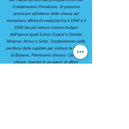
Cristianesimo Ortodosso. Si possono
ammirare all’interno della chiesa del
monastero affreschi realizzati fra il 1840 e il
1848 dai più famosi maestri bulgari
dell’epoca quali Zahari Zograf e Dimitar
Molerov. Arrivo a Sofia. Trasferimento nella
periferia della capitale per visitare la Chiesa
di Boyana, Patrimonio Unesco. Questa
chiesa, inserita in un parco di alberi
secolari, rappresenta uno straordinario ed
unico esempio dell’architettura ecclesiastica
medioevale dell’area balcanica. Costruita
nel secolo X, presenta alcuni affreschi
risalenti al secolo XIII che per la tecnica
adottata costituiscono una anticipazione
degli innovativi temi stilistico, esecutivi della
grande pittura italiana. Visita del Museo
Storico Nazionale, il più importante della