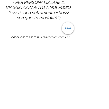
- PER PERSONALIZZARE IL
VIAGGIO CON AUTO A NOLEGGIO
(i costi sono nettamente + bassi
con questa modalità!!)
- PER CREARE IL VIAGGIO CON I
SERVIZI CHE PIÙ PREFERISCI
MODELLANDO IL PREZZO
SECONDO LE TUE ESIGENZE
(o di tutti quelli che vorranno
partire con te!!)
CONTATTI: