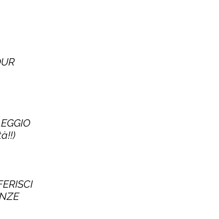
TOUR
LEGGIO
à!!)
FERISCI
ENZE