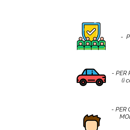
- 
- PER
(i 
- PER 
MOD