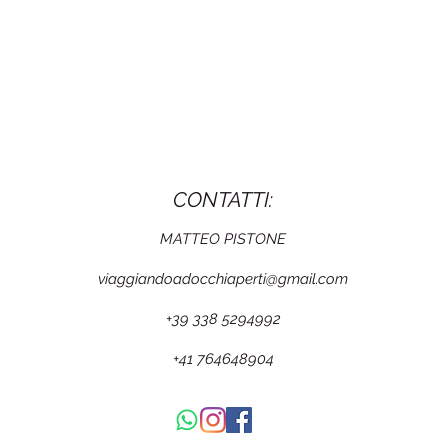
CONTATTI:
MATTEO PISTONE
viaggiandoadocchiaperti@gmail.com
+39 338 5294992
+41 764648904