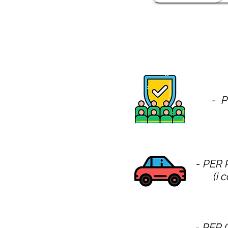
- 
- PER
(i 
- PER 