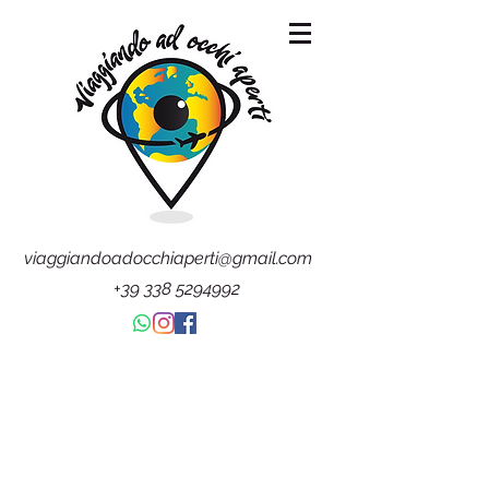
viaggiandoadocchiaperti@gmail.com
+39 338 5294992