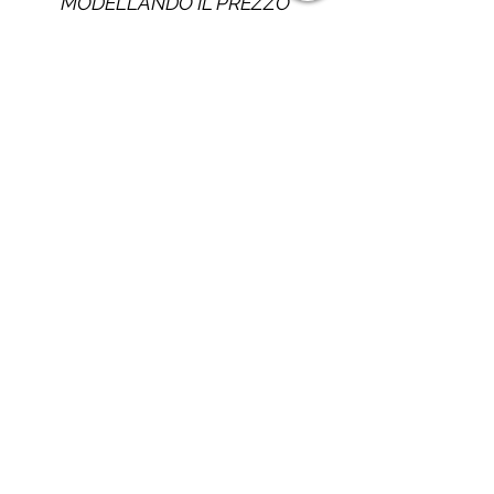
MODELLANDO IL PREZZO
SECONDO LE TUE ESIGENZE
(o di tutti quelli che vorranno
partire con te!!)
CONTATTI:
MATTEO PISTONE
viaggiandoadocchiaperti@gmail.com
+39 338 5294992
+41 764648904
©2025 di VIAGGIANDO AD OCCHI APERTI SAGL - Via degli