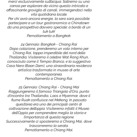
merci esclusivamente sull’acqua. Saliremo su una
canoa per esplorare da vicino questo intricato e
affascinante groviglio di canali, immergendoci nella
vita quotidiana locale.
Per chi avrà ancora energie, la sera sarà possibile
partecipare a un tour gastronomico a Chinatown
da una prospettiva davvero speciale: a bordo di un
tuk tuk!
Pernottamento a Bangkok.
24 Gennaio: Bangkok - Chiang Rai
Dopo colazione, prenderemo un volo interno per
Chiang Rai, tappa imperdibile del nord della
Thailandia. Visiteremo il celebre Wat Rong Khun,
conosciuto come il Tempio Bianco, e la suggestiva
Casa Nera (Baan Dam), una straordinaria residenza
artistica trasformata in museo di arte
contemporanea.
Pernottamento a Chiang Rai.
25 Gennaio: Chiang Rai - Chiang Mai
Raggiungeremo il famoso Triangolo d’Oro, punto
d’incontro tra Thailandia, Laos e Myanmar, dove il
fiume Ruak confluisce nel Mekong. In passato
quest’area era uno dei principali centri di
coltivazione dell’oppio. Visiteremo infatti il Museo
dell’Oppio per comprendere meglio la storia e
l’importanza di questa regione.
Successivamente ci sposteremo a Chiang Mai, dove
trascorreremo la serata.
Pernottamento a Chiang Mai.