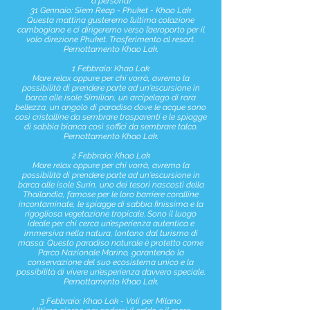
a persona)
31 Gennaio: Siem Reap - Phuket - Khao Lak
Questa mattina gusteremo l’ultima colazione
cambogiana e ci dirigeremo verso l’aeroporto per il
volo direzione Phuket. Trasferimento al resort.
Pernottamento Khao Lak.
1 Febbraio: Khao Lak
Mare relax oppure per chi vorrà, avremo la
possibilità di prendere parte ad un'escursione in
barca alle isole Similian, un arcipelago di rara
bellezza, un angolo di paradiso dove le acque sono
così cristalline da sembrare trasparenti e le spiagge
di sabbia bianca così soffici da sembrare talco.
Pernottamento Khao Lak.
2 Febbraio: Khao Lak
Mare relax oppure per chi vorrà, avremo la
possibilità di prendere parte ad un'escursione in
barca alle isole Surin, uno dei tesori nascosti della
Thailandia, famose per le loro barriere coralline
incontaminate, le spiagge di sabbia finissima e la
rigogliosa vegetazione tropicale. Sono il luogo
ideale per chi cerca un’esperienza autentica e
immersiva nella natura, lontano dal turismo di
massa. Questo paradiso naturale è protetto come
Parco Nazionale Marino, garantendo la
conservazione del suo ecosistema unico e la
possibilità di vivere un’esperienza davvero speciale.
Pernottamento Khao Lak.
3 Febbraio: Khao Lak - Voli per Milano