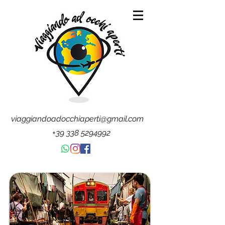
viaggiandoadocchiaperti@gmail.com
+39 338 5294992