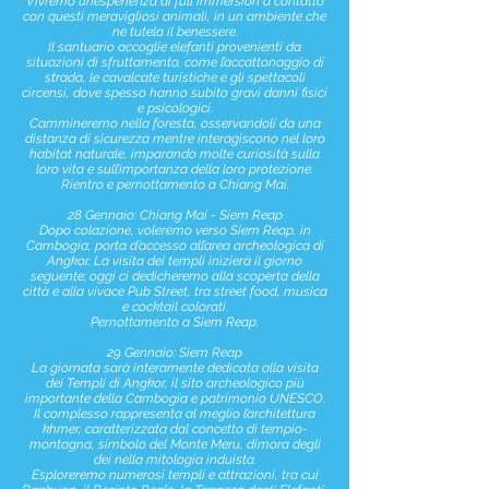
Vivremo un’esperienza di full immersion a contatto
con questi meravigliosi animali, in un ambiente che
ne tutela il benessere.
Il santuario accoglie elefanti provenienti da
situazioni di sfruttamento, come l’accattonaggio di
strada, le cavalcate turistiche e gli spettacoli
circensi, dove spesso hanno subito gravi danni fisici
e psicologici.
Cammineremo nella foresta, osservandoli da una
distanza di sicurezza mentre interagiscono nel loro
habitat naturale, imparando molte curiosità sulla
loro vita e sull’importanza della loro protezione.
Rientro e pernottamento a Chiang Mai.
28 Gennaio: Chiang Mai - Siem Reap
Dopo colazione, voleremo verso Siem Reap, in
Cambogia, porta d’accesso all’area archeologica di
Angkor. La visita dei templi inizierà il giorno
seguente; oggi ci dedicheremo alla scoperta della
città e alla vivace Pub Street, tra street food, musica
e cocktail colorati.
Pernottamento a Siem Reap.
29 Gennaio: Siem Reap
La giornata sarà interamente dedicata alla visita
dei Templi di Angkor, il sito archeologico più
importante della Cambogia e patrimonio UNESCO.
Il complesso rappresenta al meglio l’architettura
khmer, caratterizzata dal concetto di tempio-
montagna, simbolo del Monte Meru, dimora degli
dei nella mitologia induista.
Esploreremo numerosi templi e attrazioni, tra cui