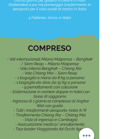
Ultimo giorno per godersi il caldo e il mare
thailandese e poi nel pomeriggio trasferimento in
aeroporto per il volo serale di rientro in Italia.
4 Febbraio: Arrivo in Italia
COMPRESO
- Voli internazionali Milano Malpensa – Bangkok
/ Siem Reap – Milano Malpensa
- Volo interno Bangkok – Chiang Rai
- Volo Chiang Mai – Siem Reap
- 1 bagaglio a mano da 8 kg a persona
- 1 bagaglio da stiva da 15 kg a persona
- 9 pernottamenti con colazione
- Sistemazione in camere doppie in hotel con
tasse di soggiorno
- Ingresso di 1 giorno al complesso di Angkor
Wat con guida
- Tutti i trasferimenti aeroporto–hotel A/R
- Trasferimento Chiang Rai – Chiang Mai
- Visto di ingresso in Cambogia
- Assicurazione medico/ annullamento
- Tour leader Viaggiando Ad Occhi Aperti