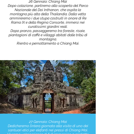
26 Gennaio: Chiang Mai
Dopo colazione, partiremo alla scoperta del Parco
Nazionale del Doi Inthanon, che ospita la
montagna più alta della Thailandia. Dalla vetta
ammireremo i due stupa costruiti in onore di Re
Rama IX e della Regina Consorte, immersi nei
curatissimi giardini reali.
Dopo pranzo, passeggeremo tra foreste, risaie,
piantagioni di caffè e villaggi abitati dalle tribù di
montagna.
Rientro e pernottamento a Chiang Mai.
27 Gennaio: Chiang Mai
Dedicheremo l’intera giornata alla visita di uno dei
santuari etici per elefanti nei pressi di Chiang Mai.