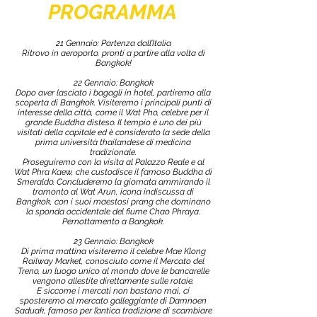
PROGRAMMA
21 Gennaio: Partenza dall’Italia
Ritrovo in aeroporto, pronti a partire alla volta di
Bangkok!
22 Gennaio: Bangkok
Dopo aver lasciato i bagagli in hotel, partiremo alla
scoperta di Bangkok. Visiteremo i principali punti di
interesse della città, come il Wat Pho, celebre per il
grande Buddha disteso. Il tempio è uno dei più
visitati della capitale ed è considerato la sede della
prima università thailandese di medicina
tradizionale.
Proseguiremo con la visita al Palazzo Reale e al
Wat Phra Kaew, che custodisce il famoso Buddha di
Smeraldo. Concluderemo la giornata ammirando il
tramonto al Wat Arun, icona indiscussa di
Bangkok, con i suoi maestosi prang che dominano
la sponda occidentale del fiume Chao Phraya.
Pernottamento a Bangkok.
23 Gennaio: Bangkok
Di prima mattina visiteremo il celebre Mae Klong
Railway Market, conosciuto come il Mercato del
Treno, un luogo unico al mondo dove le bancarelle
vengono allestite direttamente sulle rotaie.
E siccome i mercati non bastano mai, ci
sposteremo al mercato galleggiante di Damnoen
Saduak, famoso per l’antica tradizione di scambiare