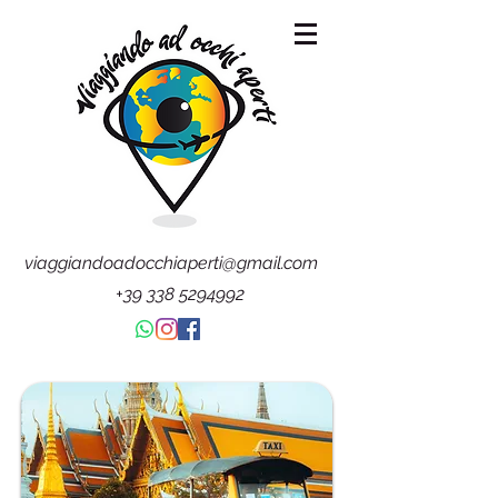
viaggiandoadocchiaperti@gmail.com
+39 338 5294992