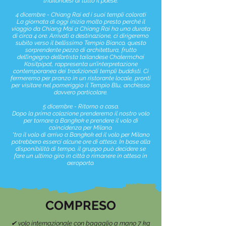
thailandesi di tutto il paese.
4 dicembre - Chiang Rai ed i suoi templi colorati
La giornata di oggi inizia molto presto perché il
viaggio da Chiang Mai a Chiang Rai ha una durata
di circa 4 ore. Arrivati a destinazione, ci dirigeremo
subito verso il bellissimo Tempio Bianco, questo
sorprendente pezzo di architettura, frutto
dell’ingegno dell’artista tailandese Chalermchai
Kositpipat, rappresenta un’interpretazione
contemporanea dei tradizionali templi buddisti. Ci
fermeremo per pranzo in un ristorante locale, pronti
per visitare nel pomeriggio il Tempio Blu, anch’esso
davvero particolare.
5 dicembre - Ritorno a casa.
Dopo la prima colazione prenderemo il nostro volo
per tornare a Bangkok e prendere il volo di
coincidenza per Milano.
*tra il volo di arrivo a Bangkok ed il volo per Milano
potrebbero esserci alcune ore di attesa. In base alla
disponibilità di tempo, il gruppo può decidere se
fare un ultimo giro in città o rimanere in attesa in
aeroporto.
COMPRESO
✔︎ volo internazionale con bagaglio a mano 7 kg