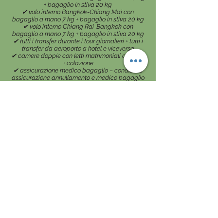
+ bagaglio in stiva 20 kg
✔︎ volo interno Bangkok-Chiang Mai con
bagaglio a mano 7 kg + bagaglio in stiva 20 kg
✔︎ volo interno Chiang Rai-Bangkok con
bagaglio a mano 7 kg + bagaglio in stiva 20 kg
✔︎ tutti i transfer durante i tour giornalieri + tutti i
transfer da aeroporto a hotel e viceversa
✔︎ camere doppie con letti matrimoniali o singoli
+ colazione
✔︎ assicurazione medico bagaglio – condizioni
assicurazione annullamento e medico bagaglio
✔︎ coordinatrice dall’Italia
✔︎ guide parlanti inglese durante i tour
✔︎ tutte le escursioni ed i biglietti d’entrata alle
attrazioni
✔︎ 4 pranzi
NON COMPRESO
✗ spese personali e pasti non menzionati,
biglietti dei mezzi pubblici (metro-autobus-
taxi) durante i momenti liberi
✗ eventuale adeguamento volo
✗ assicurazione annullamento facoltativa
€110