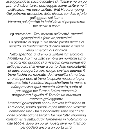
assaggiando la cucina locale e ci rilasseremo un po’
prima di affrontare il pomeriggio. Infine visiteremo il
bellissimo, ma poco visitato, Wat Hua Lampong.
Qui potremo accendere delle piccole candele e farle
galleggiare sul fiume.
Verremo poi riportati in hotel dove ci prepareremo
per uscire a cena.
29 novembre - Tra i mercati della città: mercati
galleggianti e ferrovie particolari
La giornata di oggi inizia molto presto perché ci
aspetta un trasferimento di circa un’ora e mezza
verso i mercati di Bangkok.
Nello specifico, andremo a visitare il mercato di
Maeklong. A prima vista sembra un normalissimo
mercato, ma quando si arriverà in corrispondenza
della ferrovia, ci si renderà conto della particolarità
di questo luogo. La vera magia avviene quando il
treno fischia e il mercato, da tranquillo, si mette in
marcia per dare al treno lo spazio necessario per
passare… tutti i venditori impacchettano la merce e
all’improvviso, quel mercato, diventa punto di
passaggio per il treno. L’altro mercato in
programma è quello di Tha Ka, un autentico
mercato galleggiante.
I mercati galleggianti sono una vera istituzione in
Thailandia, risulta quindi impossibile non vederne
nemmeno uno. Qui le bancarelle sono sostituite
dalle piccole barche locali! Hai mai fatto shopping
direttamente sull’acqua? Torneremo in hotel intorno
alle 15.00 e, dopo un po’ di riposo, avremo il tempo
per goderci ancora un po’ la città.