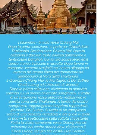
1 dicembre - In volo verso Chiang Mai
Dopo la prima colazione, si parte per il Nord della
Thailandia. Destinazione: Chiang Mai. Questa
cittadina è davvero tanto diversa dall’enorme e
tentacolare Bangkok. Qui la vita scorre lenta ed il
centro storico è piccolo e raccolto. Dopo l’arrivo in
aeroporto, verremo trasferiti nel nostro alloggio ed
avremo del tempo libero per cominciare ad
approcciarci al Nord della Thailandia.
2 dicembre Chiang Mai: la Montagna di Doi Suthep,
Chedi Luang ed il Mercato di Warorot
Dopo la prima colazione, inizieremo la giornata
salendo su un mezzo chiamato songthaew, si tratta
di un furgoncino rosso utilizzato moltissimo in
questa zona della Thailandia. A bordo del nostro
songthaew, raggiungeremo la prima tappa della
giornata: Doi Suthep. Si tratta di un complesso
sacro di una bellezza incredibile e dal quale si gode
di una vista spettacolare sulla vallata circostante.
Finita la visita, torneremo verso Chiang Mai ed
entreremo nel centro storico dove visiteremo il
Chedi Luang, tempio che costituisce il centro