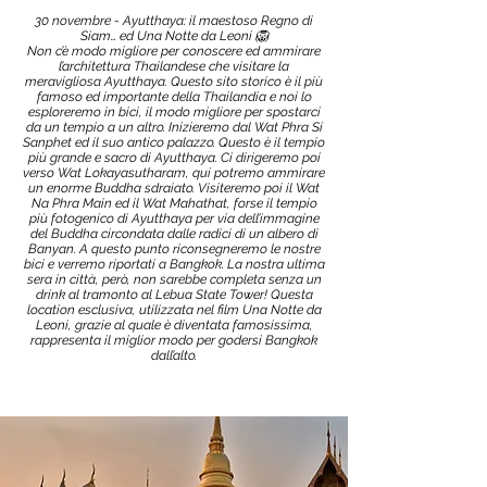
30 novembre - Ayutthaya: il maestoso Regno di
Siam… ed Una Notte da Leoni 🦁
Non c’è modo migliore per conoscere ed ammirare
l’architettura Thailandese che visitare la
meravigliosa Ayutthaya. Questo sito storico è il più
famoso ed importante della Thailandia e noi lo
esploreremo in bici, il modo migliore per spostarci
da un tempio a un altro. Inizieremo dal Wat Phra Si
Sanphet ed il suo antico palazzo. Questo è il tempio
più grande e sacro di Ayutthaya. Ci dirigeremo poi
verso Wat Lokayasutharam, qui potremo ammirare
un enorme Buddha sdraiato. Visiteremo poi il Wat
Na Phra Main ed il Wat Mahathat, forse il tempio
più fotogenico di Ayutthaya per via dell’immagine
del Buddha circondata dalle radici di un albero di
Banyan. A questo punto riconsegneremo le nostre
bici e verremo riportati a Bangkok. La nostra ultima
sera in città, però, non sarebbe completa senza un
drink al tramonto al Lebua State Tower! Questa
location esclusiva, utilizzata nel film Una Notte da
Leoni, grazie al quale è diventata famosissima,
rappresenta il miglior modo per godersi Bangkok
dall’alto.