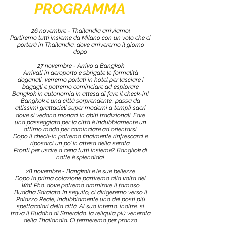
PROGRAMMA
26 novembre - Thailandia arriviamo!
Partiremo tutti insieme da Milano con un volo che ci
porterà in Thailandia, dove arriveremo il giorno
dopo.
27 novembre - Arrivo a Bangkok
Arrivati in aeroporto e sbrigate le formalità
doganali, verremo portati in hotel per lasciare i
bagagli e potremo cominciare ad esplorare
Bangkok in autonomia in attesa di fare il check-in!
Bangkok è una città sorprendente, passa da
altissimi grattacieli super moderni a templi sacri
dove si vedono monaci in abiti tradizionali. Fare
una passeggiata per la città è indubbiamente un
ottimo modo per cominciare ad orientarsi.
Dopo il check-in potremo finalmente rinfrescarci e
riposarci un po’ in attesa della serata.
Pronti per uscire a cena tutti insieme? Bangkok di
notte è splendida!
28 novembre - Bangkok e le sue bellezze
Dopo la prima colazione partiremo alla volta del
Wat Pho, dove potremo ammirare il famoso
Buddha Sdraiato. In seguito, ci dirigeremo verso il
Palazzo Reale, indubbiamente uno dei posti più
spettacolari della città. Al suo interno, inoltre, si
trova il Buddha di Smeraldo, la reliquia più venerata
della Thailandia. Ci fermeremo per pranzo