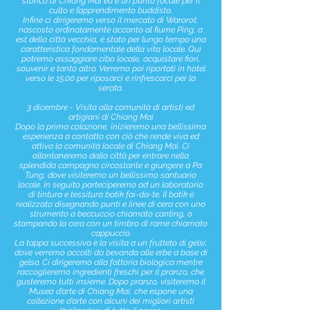
storico di Chiang Mai ed è un punto focale per il
culto e l’apprendimento buddista.
Infine ci dirigeremo verso il mercato di Warorot,
nascosto ordinatamente accanto al fiume Ping, a
est della città vecchia, è stato per lungo tempo una
caratteristica fondamentale della vita locale. Qui
potremo assaggiare cibo locale, acquistare fiori,
souvenir e tanto altro. Verremo poi riportati in hotel
verso le 15.00 per riposarci e rinfrescarci per la
serata.
3 dicembre - Visita alla comunità di artisti ed
artigiani di Chiang Mai
Dopo la prima colazione, inizieremo una bellissima
esperienza a contatto con ciò che rende viva ed
attiva la comunità locale di Chiang Mai. Ci
allontaneremo dalla città per entrare nella
splendida campagna circostante e giungere a Pa
Tung, dove visiteremo un bellissimo santuario
locale. In seguito parteciperemo ad un laboratorio
di tintura e tessitura batik fai-da-te. Il batik è
realizzato disegnando punti e linee di cera con uno
strumento a beccuccio chiamato canting, o
stampando la cera con un timbro di rame chiamato
cappuccio.
La tappa successiva è la visita a un frutteto di gelsi,
dove verremo accolti da bevanda alle erbe a base di
gelso. Ci dirigeremo alla fattoria biologica mentre
raccoglieremo ingredienti freschi per il pranzo, che
gusteremo tutti insieme. Dopo pranzo, visiteremo il
Museo d’arte di Chiang Mai, che espone una
collezione d’arte con alcuni dei migliori artisti