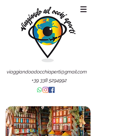
viaggiandoadocchiaperti@gmail.com
+39 338 5294992