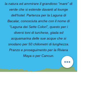
la natura ed ammirare il grandioso “mare” di
verde che si estende davanti al lounge
dell’hotel. Partenza per la Laguna di
Bacalar, conosciuta anche con il nome di
“Laguna dei Sette Colori”, questo per i
diversi toni di turchese, giada ed
acquamarina delle sue acque che si
snodano per 50 chilometri di lunghezza.
Pranzo e proseguimento per la Riviera
Maya o per Cancun.
COMPRESO
Sistemazione negli hotels indicati o
similari (4* a Città del Guatemala, Antigua,
Atitlan, Livingston, Flores e Belize City, 3* a
Copan, 5* a Kohunlich)