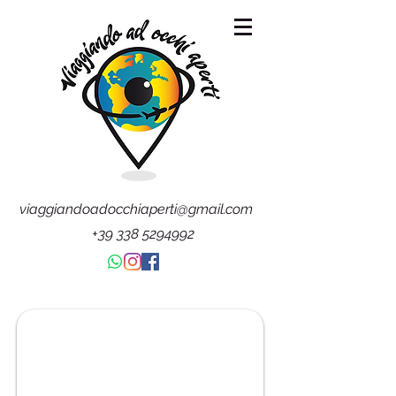
viaggiandoadocchiaperti@gmail.com
+39 338 5294992