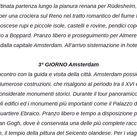
ttinata partenza lungo la pianura renana per Rüdesheim, g
er una crociera sul Reno nel tratto romantico del fiume 
cese rupi e piccole isole, castelli e rovine, pendici copert
co a Boppard. Pranzo libero e proseguimento per Almere, c
 dalla capitale Amsterdam. All’arrivo sistemazione in hot
3° GIORNO Amsterdam
ncontro con la guida e visita della città. Amsterdam poss
 Numerose costruzioni, che risalgono al periodo tra il XVI
nsiderate monumenti storici. Durante il tour panoramico, 
li edifici ed i monumenti più importanti come il Palazzo d
uartiere Ebraico. Pranzo libero e tempo a disposizione per
Van Gogh, dove è conservata una delle più complete racco
, il tempio della pittura del Seicento olandese. Per i v