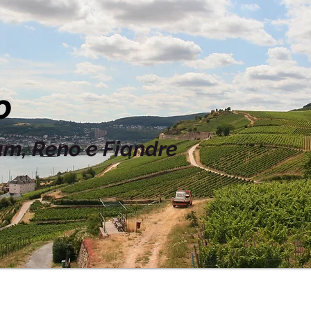
o
m, Reno e Fiandre