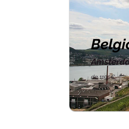
Belgi
Amsterda
da 1190€