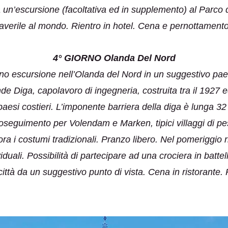
a un’escursione (facoltativa ed in supplemento) al Parco d
averile al mondo. Rientro in hotel. Cena e pernottam
4° GIORNO Olanda Del Nord
ino escursione nell’Olanda del Nord in un suggestivo paes
nde Diga, capolavoro di ingegneria, costruita tra il 1927 
paesi costieri. L’imponente barriera della diga è lunga 3
roseguimento per Volendam e Marken, tipici villaggi di pes
ora i costumi tradizionali. Pranzo libero. Nel pomeriggi
iduali. Possibilità di partecipare ad una crociera in battell
ttà da un suggestivo punto di vista. Cena in ristorante. 