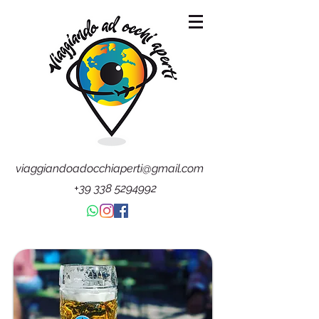
viaggiandoadocchiaperti@gmail.com
+39 338 5294992