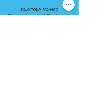
SOLO TOUR: MONACO
Prima colazione in hotel. Fine dei servizi.
COMPRESO
• Viaggio A/R in pullman G.T.
• Sistemazione in hotels della categoria
indicata in camera doppia con servizi privati
• Trattamento di MEZZA PENSIONE dalla
cena del 1° giorno alla prima colazione
dell’ultimo giorno
• Visite con guida come da programma
• Accompagnatore per tutta la durata del
viaggio