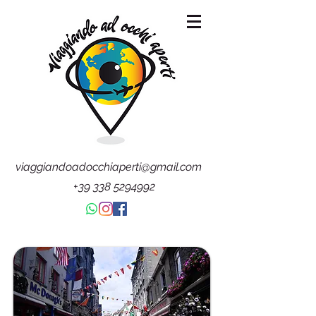
viaggiandoadocchiaperti@gmail.com
+39 338 5294992