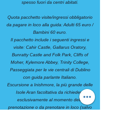
spesso fuori da centri abitati.
Quota pacchetto visite/ingressi obbligatorio
da pagare in loco alla guida: Adulti 65 euro /
Bambini 60 euro.
Il pacchetto include i seguenti ingressi e
visite: Cahir Castle, Gallarus Oratory,
Bunratty Castle and Folk Park, Cliffs of
Moher, Kylemore Abbey, Trinity College,
Passeggiata per le vie centrali di Dublino
con guida parlante Italiano.
Escursione a Inishmore, la più grande delle
Isole Aran facoltativa da richiedere
esclusivamente al momento della
prenotazione o da prenotare in loco (salvo
disponibilità) non verranno accettate
richieste successive: € 45 a persona.
Il prezzo include: traghetto andata e ritorno
per Inishmore da Rossaveal (circa 45 min in