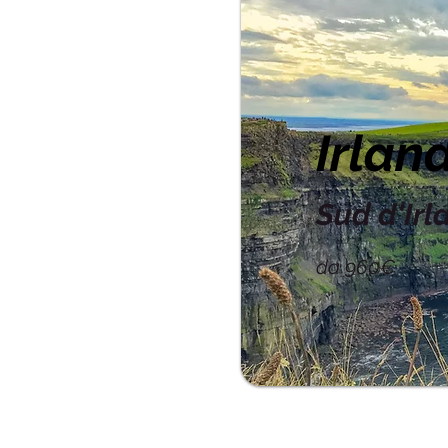
Irlan
Sud d'Ir
da 960€