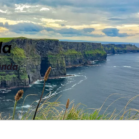
da
landa