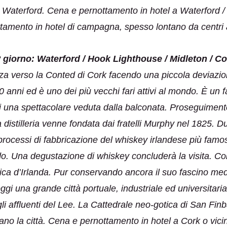
Waterford. Cena e pernottamento in hotel a Waterford / 
tamento in hotel di campagna, spesso lontano da centri a
° giorno: Waterford / Hook Lighthouse / Midleton / Co
za verso la Conted di Cork facendo una piccola deviazion
0 anni ed è uno dei più vecchi fari attivi al mondo. È un f
di una spettacolare veduta dalla balconata. Proseguimento
stilleria venne fondata dai fratelli Murphy nel 1825. Dur
 processi di fabbricazione del whiskey irlandese più famos
o. Una degustazione di whiskey concluderà la visita. C
ica d’Irlanda. Pur conservando ancora il suo fascino med
oggi una grande città portuale, industriale ed universitari
i affluenti del Lee. La Cattedrale neo-gotica di San Fin
no la città. Cena e pernottamento in hotel a Cork o vici