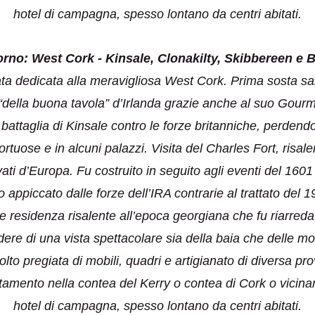
hotel di campagna, spesso lontano da centri abitati.
orno: West Cork - Kinsale, Clonakilty, Skibbereen e 
ta dedicata alla meravigliosa West Cork. Prima sosta sar
 “della buona tavola” d’Irlanda grazie anche al suo Gourm
a battaglia di Kinsale contro le forze britanniche, perdend
rtuose e in alcuni palazzi. Visita del Charles Fort, risal
vati d’Europa. Fu costruito in seguito agli eventi del 1601
 appiccato dalle forze dell’IRA contrarie al trattato del
e residenza risalente all’epoca georgiana che fu riarred
dere di una vista spettacolare sia della baia che delle m
to pregiata di mobili, quadri e artigianato di diversa p
tamento nella contea del Kerry o contea di Cork o vicina
hotel di campagna, spesso lontano da centri abitati.