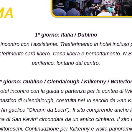
MA
1° giorno: Italia / Dublino
 Incontro con l’assistente. Trasferimento in hotel incluso pe
l trasferimento sarà libero. Cena libera e pernottamento. N.
periferico, lontano dal centro.
° giorno: Dublino / Glendalough / Kilkenny / Waterfo
otel incontro con la guida e partenza per la contea di Wi
monastico di Glendalough, costruita nel VI secolo da San Ke
 (in gaelico “Gleann da Loch”). Il sito comprende anche l
ina di San Kevin” circondata da un antico cimitero. Il sit
ittoreschi. Continuazione per Kilkenny e visita panoramic