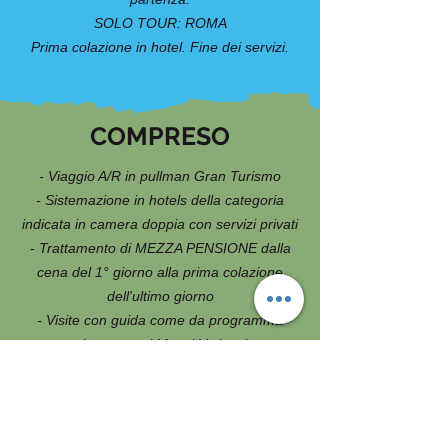
SOLO TOUR: ROMA
Prima colazione in hotel. Fine dei servizi.
COMPRESO
- Viaggio A/R in pullman Gran Turismo
- Sistemazione in hotels della categoria
indicata in camera doppia con servizi privati
- Trattamento di MEZZA PENSIONE dalla
cena del 1° giorno alla prima colazione
dell'ultimo giorno
- Visite con guida come da programma
- Ingresso ai Musei Vaticani
- Accompagnatore per tutta la durata del
viaggio