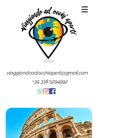
viaggiandoadocchiaperti@gmail.com
+39 338 5294992