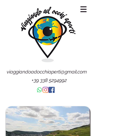
viaggiandoadocchiaperti@gmail.com
+39 338 5294992