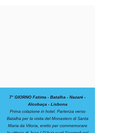
7° GIORNO Fatima - Batalha - Nazaré -
Alcobaça - Lisbona
Prima colazione in hotel. Partenza verso
Batalha per la visita del Monastero di Santa
Maria da Vitoria, eretto per commemorare
la vittoria di Joao I D’Aviz sugli Spagnoli nel