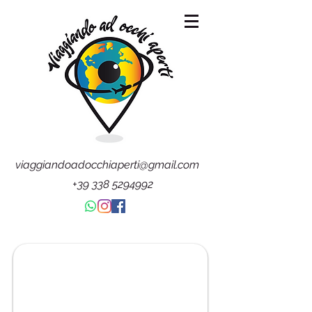
viaggiandoadocchiaperti@gmail.com
+39 338 5294992