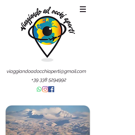
viaggiandoadocchiaperti@gmail.com
+39 338 5294992