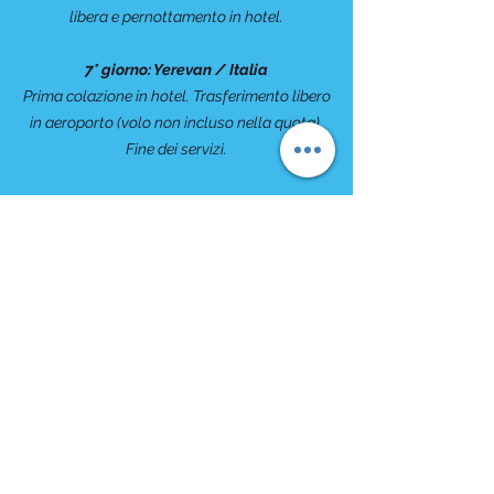
libera e pernottamento in hotel.
7° giorno: Yerevan / Italia
Prima colazione in hotel. Trasferimento libero
in aeroporto (volo non incluso nella quota).
Fine dei servizi.
COMPRESO
- 6 pernottamenti in hotel indicati con
colazione inclusa
- Trattamento di pensione completa
- Guida locale parlante italiano
- Ingressi e visite come da programma
- Trasferimenti come da programma in veicoli
moderni
- Una bottiglia d'acqua (0,5 litri) a persona