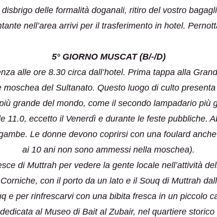
disbrigo delle formalità doganali, ritiro del vostro bagagl
ante nell’area arrivi per il trasferimento in hotel. Pernot
5° GIORNO MUSCAT (B/-/D)
nza alle ore 8.30 circa dall’hotel. Prima tappa alla Gran
nde moschea del Sultanato. Questo luogo di culto presenta
iù grande del mondo, come il secondo lampadario più 
alle 11.0, eccetto il Venerdì e durante le feste pubbliche. 
gambe. Le donne devono coprirsi con una foulard anche la 
ai 10 ani non sono ammessi nella moschea).
sce di Muttrah per vedere la gente locale nell’attività d
 Corniche, con il porto da un lato e il Souq di Muttrah da
uq e per rinfrescarvi con una bibita fresca in un piccolo c
 dedicata al Museo di Bait al Zubair, nel quartiere storico 