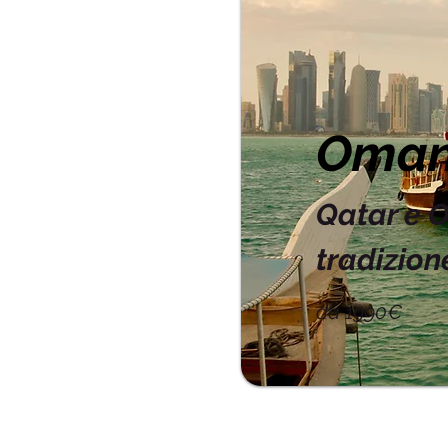
Oma
Qatar e 
tradizion
da 1990€