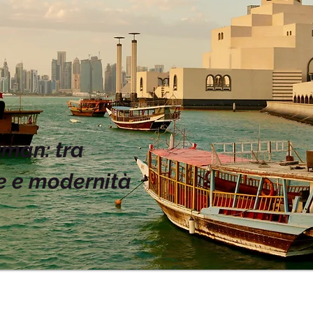
n
Oman: tra
e e modernità