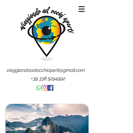
viaggiandoadocchiaperti@gmail.com
+39 338 5294992