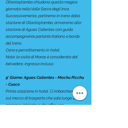
Ollantaytambo chiudono questa magica
giornata nella Valle Sacra degli Inca.
Successivamente, partiremo in treno dalla
stazione di Ollantaytambo, arriveremo alla
stazione di Aguas Calientes con guida
accompagnante parlante italiano a bordo
del treno.
Cena e pernottamento in hotel.
Nota: la visita di Maras è considerata dal
belvedere, ingresso incluso.
9° Giorno: Aguas Calientes - Machu Picchu
- Cusco
Prima colazione in hotel. Ci imbarcheremo
sul mezzo di trasporto che sale lungo un
percorso intricato e che offre uno
spettacolare panorama del fiume Urubamba,
che conferisce forma al famoso
canyon
. La
Città Perduta degli Incas, Machu Picchu ci