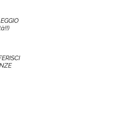
LEGGIO
à!!)
FERISCI
ENZE