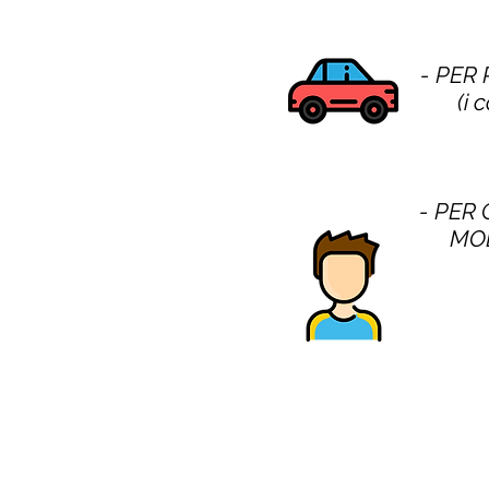
- PER
(i 
- PER 
MOD