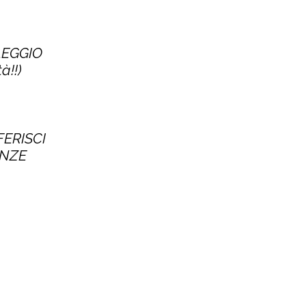
LEGGIO
à!!)
FERISCI
ENZE