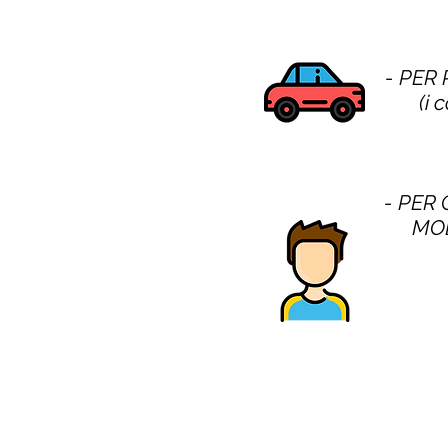
- PER
(i 
- PER 
MOD