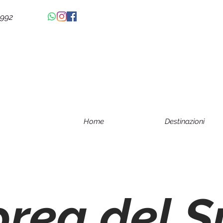
4992
Home
Destinazioni
rea del 