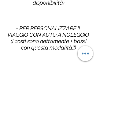
disponibilità)
- PER PERSONALIZZARE IL
VIAGGIO CON AUTO A NOLEGGIO
(i costi sono nettamente + bassi
con questa modalità!!)
- PER CREARE IL VIAGGIO CON I
SERVIZI CHE PIÙ PREFERISCI
MODELLANDO IL PREZZO
SECONDO LE TUE ESIGENZE
(o di tutti quelli che vorranno
partire con te!!)