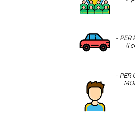
- 
- PER
(i 
- PER 
MOD