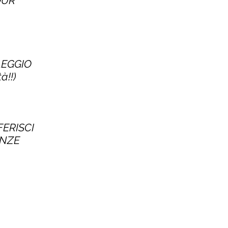
TOUR
LEGGIO
à!!)
FERISCI
ENZE