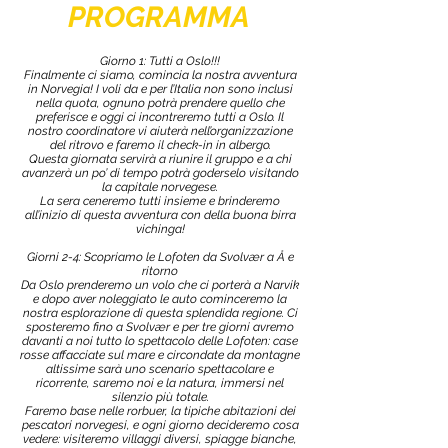
PROGRAMMA
Giorno 1: Tutti a Oslo!!!
Finalmente ci siamo, comincia la nostra avventura
in Norvegia! I voli da e per l’Italia non sono inclusi
nella quota, ognuno potrà prendere quello che
preferisce e oggi ci incontreremo tutti a Oslo. Il
nostro coordinatore vi aiuterà nell’organizzazione
del ritrovo e faremo il check-in in albergo.
Questa giornata servirà a riunire il gruppo e a chi
avanzerà un po’ di tempo potrà goderselo visitando
la capitale norvegese.
La sera ceneremo tutti insieme e brinderemo
all’inizio di questa avventura con della buona birra
vichinga!
Giorni 2-4: Scopriamo le Lofoten da Svolvær a Å e
ritorno
Da Oslo prenderemo un volo che ci porterà a Narvik
e dopo aver noleggiato le auto cominceremo la
nostra esplorazione di questa splendida regione. Ci
sposteremo fino a Svolvær e per tre giorni avremo
davanti a noi tutto lo spettacolo delle Lofoten: case
rosse affacciate sul mare e circondate da montagne
altissime sarà uno scenario spettacolare e
ricorrente, saremo noi e la natura, immersi nel
silenzio più totale.
Faremo base nelle rorbuer, la tipiche abitazioni dei
pescatori norvegesi, e ogni giorno decideremo cosa
vedere: visiteremo villaggi diversi, spiagge bianche,