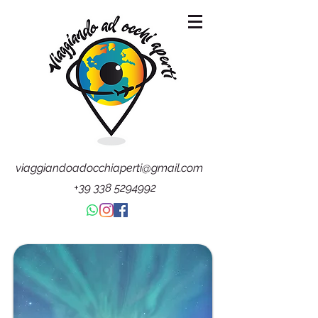
viaggiandoadocchiaperti@gmail.com
+39 338 5294992