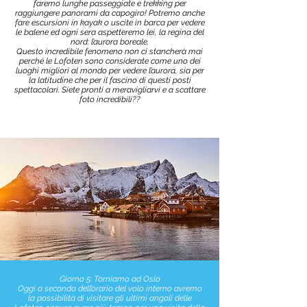
faremo lunghe passeggiate e trekking per
raggiungere panorami da capogiro! Potremo anche
fare escursioni in kayak o uscite in barca per vedere
le balene ed ogni sera aspetteremo lei, la regina del
nord: l’aurora boreale.
Questo incredibile fenomeno non ci stancherà mai
perché le Lofoten sono considerate come uno dei
luoghi migliori al mondo per vedere l’aurora, sia per
la latitudine che per il fascino di questi posti
spettacolari. Siete pronti a meravigliarvi e a scattare
foto incredibili??
Giorno 5: Torniamo ad Oslo
Oggi a seconda dell’orario del volo interno avremo
la possibilità di visitare gli ultimi angoli delle