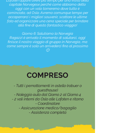
Lofoten oppure avere più tempo per una visita della
capitale Norvegese perché come abbiamo detto
oggi con un volo torneremo dove tutto è
cominciato, ad Oslo. Avremo comunque tempo per
accaparrarci i migliori souvenir, scattare le ultime
foto ed organizzare una cena speciale per brindare
alla fine di questo fantastico viaggio!
Giorno 6: Salutiamo la Norvegia
Ragazzi è arrivato il momento di salutarci, oggi
finisce il nostro viaggio di gruppo in Norvegia, ma
come sempre è solo un arrivederci fino al prossimo
🙂
COMPRESO
- Tutti i pernottamenti in ostello (robuer o
guesthouse)
- Noleggio auto dal Giorno 2 al Giorno 4
- 2 voli interni da Oslo alle Lofoten e ritorno
- Coordinatore
- Assicurazione medico/bagaglio
- Assistenza completa