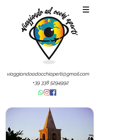
viaggiandoadocchiaperti@gmail.com
+39 338 5294992