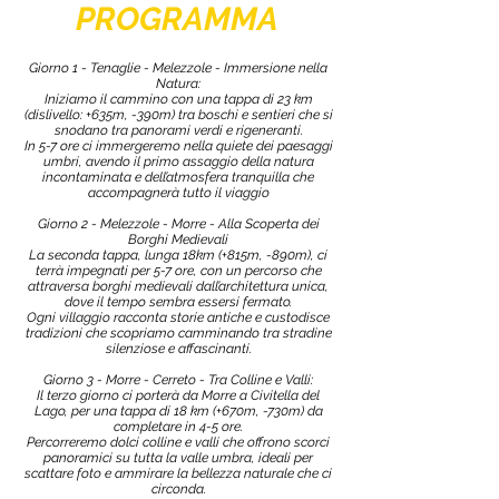
PROGRAMMA
Giorno 1 - Tenaglie - Melezzole - Immersione nella
Natura:
Iniziamo il cammino con una tappa di 23 km
(dislivello: +635m, -390m) tra boschi e sentieri che si
snodano tra panorami verdi e rigeneranti.
In 5-7 ore ci immergeremo nella quiete dei paesaggi
umbri, avendo il primo assaggio della natura
incontaminata e dell’atmosfera tranquilla che
accompagnerà tutto il viaggio
Giorno 2 - Melezzole - Morre - Alla Scoperta dei
Borghi Medievali
La seconda tappa, lunga 18km (+815m, -890m), ci
terrà impegnati per 5-7 ore, con un percorso che
attraversa borghi medievali dall’architettura unica,
dove il tempo sembra essersi fermato.
Ogni villaggio racconta storie antiche e custodisce
tradizioni che scopriamo camminando tra stradine
silenziose e affascinanti.
Giorno 3 - Morre - Cerreto - Tra Colline e Valli:
Il terzo giorno ci porterà da Morre a Civitella del
Lago, per una tappa di 18 km (+670m, -730m) da
completare in 4-5 ore.
Percorreremo dolci colline e valli che offrono scorci
panoramici su tutta la valle umbra, ideali per
scattare foto e ammirare la bellezza naturale che ci
circonda.