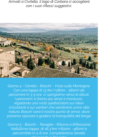
Arrivati a Civitella, il lago di Corbara ci accoglierà
con i suoi riflessi suggestivi.
Giorno 4 - Cerreto - Baschi - Vista sulle Montagne:
Con una tappa di 13 km (+280m, -560m) da
percorrere in 3-5 ore, ci spingiamo verso le alture.
I panorami si fanno più ampi e montuosi,
regalando una vista spettacolare sui rilievi
circostanti e sui sentieri che sembrano unirsi alla
natura. Baschi sarà il nostro punto di arrivo, dove
potremo riposare e goderci la tranquillità del borgo.
Giorno 5 - Baschi - Tenaglie - Ritorno e Riflessione
Nell’ultima tappa, di 16,3 km (+600m, -460m) e
percorribile in 4-6 ore, completeremo l’anello