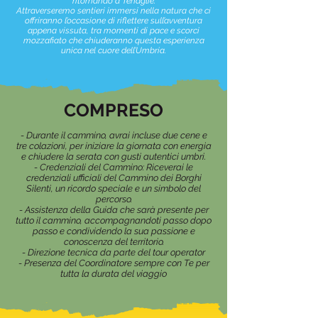
ritornando a Tenaglie.
Attraverseremo sentieri immersi nella natura che ci
offriranno l’occasione di riflettere sull’avventura
appena vissuta, tra momenti di pace e scorci
mozzafiato che chiuderanno questa esperienza
unica nel cuore dell’Umbria.
COMPRESO
- Durante il cammino, avrai incluse due cene e
tre colazioni, per iniziare la giornata con energia
e chiudere la serata con gusti autentici umbri.
- Credenziali del Cammino: Riceverai le
credenziali ufficiali del Cammino dei Borghi
Silenti, un ricordo speciale e un simbolo del
percorso.
- Assistenza della Guida che sarà presente per
tutto il cammino, accompagnandoti passo dopo
passo e condividendo la sua passione e
conoscenza del territorio.
- Direzione tecnica da parte del tour operator
- Presenza del Coordinatore sempre con Te per
tutta la durata del viaggio