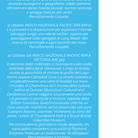
diversità ecologiche e geografiche, infatti potremo
attraversare dense foreste pluviali, burroni scoscesi
e spiagge battute dal vento.
Pernottamento Ucluelet.
9 Ottobre: PARCO NAZIONALE PACIFIC RIM (KM 0)
La giornata è a disposizione per esplorare il litorale
selvaggio lungo una rete di sentieri, oppure per
passeggiare sulla spiaggia di Long Beach alla
ricerca di conchiglie e legni lavorati dal mare.
Pernottamento Ucluelet.
10 Ottobre: DA PARCO NAZIONALE PACIFIC RIM A
VICTORIA (KM 325)
Il percorso della mattinata ci ricondurrà sulla costa
orientale dell’isola di Vancouver. Lungo la strada
avrete la possibilità di visitare le grotte del Lago
Horne oppure Cathedral Cove. La strada costiera si
snoda attraverso una serie di località sul mare.
I murales di Chemainus ed il museo della cultura
nativa di Duncan (Quw’utsun’ Cultural and
Conference Centre) valgono sicuramente una visita.
La giornata si conclude a Victoria, capitale della
British Columbia. Quest’incantevole città ha un
ricco passato marittimo ed ha preservato con cura
il proprio fascino coloniale. Visiteremo la zona del
porto, i totem di Thunderbird Park o il Royal British
Columbia Museum.
Per concludere la giornata in modo elegante, chi
vorrà potrà concedersi una visita al Fairmont
Empress Hotel per un tradizionale “tè all’inglese”.
Pernottamento a Victoria.