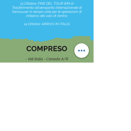
13 Ottobre: FINE DEL TOUR (KM 0)
Trasferimento all'aeroporto internazionale di
Vancouver in tempo utile per le operazioni di
imbarco del volo di rientro.
14 Ottobre: ARRIVO IN ITALIA
COMPRESO
- Voli Italia - Canada A/R
- 1 zaino a persona
- 1 Bagaglio a mano 10kg a persona
- 13 notti Hotel in camera doppia
- Spese noleggio Van
- Assicurazioni noleggio Van
- Spese carburante
- Bus per Moraine Lake
- Traghetto da Horseshoe Bay a Nanaimo
- Traghetto da Swartz Bay a Tsawwassen
- Ingresso ai parchi
- Assicurazione medico/annullamento