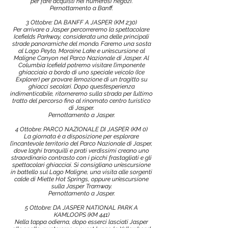
per fare acquisti nei numerosi negozi.
Pernottamento a Banff.
3 Ottobre: DA BANFF A JASPER (KM 230)
Per arrivare a Jasper percorreremo la spettacolare
Icefields Parkway, considerata una delle principali
strade panoramiche del mondo. Faremo una sosta
al Lago Peyto, Moraine Lake e un’escursione al
Maligne Canyon nel Parco Nazionale di Jasper. Al
Columbia Icefield potremo visitare l’imponente
ghiacciaio a bordo di uno speciale veicolo (Ice
Explorer) per provare l’emozione di un tragitto su
ghiacci secolari. Dopo quest’esperienza
indimenticabile, ritorneremo sulla strada per l’ultimo
tratto del percorso fino al rinomato centro turistico
di Jasper.
Pernottamento a Jasper.
4 Ottobre: PARCO NAZIONALE DI JASPER (KM 0)
La giornata è a disposizione per esplorare
l’incantevole territorio del Parco Nazionale di Jasper,
dove laghi tranquilli e prati verdissimi creano uno
straordinario contrasto con i picchi frastagliati e gli
spettacolari ghiacciai. Si consigliano un’escursione
in battello sul Lago Maligne, una visita alle sorgenti
calde di Miette Hot Springs, oppure un’escursione
sulla Jasper Tramway.
Pernottamento a Jasper.
5 Ottobre: DA JASPER NATIONAL PARK A
KAMLOOPS (KM 441)
Nella tappa odierna, dopo esserci lasciati Jasper