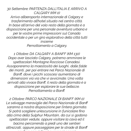
30 Settembre: PARTENZA DALL'ITALIA E ARRIVO A
CALGARY (KM 0)
Arrivo all’aeroporto internazionale di Calgary e
trasferimento all’hotel situato nel centro città.
In base all'arrivo del volo resto della giornata è a
disposizione per una personale avventura urbana e
per le vostre prime impressioni sul Canada
occidentale o per un giro esplorativo della città tutti
insieme
Pernottamento a Calgary.
1 Ottobre: DA CALGARY A BANFF (KM 130)
Dopo aver lasciato Calgary, potremo ammirare le
spettacolari Montagne Rocciose Canadesi.
Assaporeremo la maestosità dei luoghi, dalle falde
dei monti, per poi entrare nel Parco Nazionale di
Banff, dove i picchi scoscesi aumentano di
dimensioni via via che vi avvicinate. Una volta
arrivati alla vivace Banff, il resto della giornata è a
disposizione per esplorare le sue bellezze.
Pernottamento a Banff.
2 Ottobre: PARCO NAZIONALE DI BANFF (KM 0)
Le selvagge meraviglie del Parco Nazionale di Banff
saranno a nostra disposizione per l’intera giornata.
Si potrà scegliere un’escursione in funicolare fino
alla cima della Sulphur Mountain, da cui si godono
spettacolari vedute, oppure visitare la cava ed il
bacino percorrendo a piedi uno dei sentieri
attrezzati, oppure passeggiare per le strade di Banff