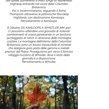
alle spalle, punteremo a ovest lungo la Yellowhead
Highway entrando nel cuore della Columbia
Britannica.
Poi ci incammineremo, seguendo il fiume
Thompson attraverso le pittoresche Shuswap
Highlands con destinazione Kamloops.
Pernottamento a Kamloops.
6 Ottobre: DA KAMLOOPS A WHISTLER (KM 302)
Ci possiamo attendere una giornata di notevoli
cambiamenti di scena penetrando in un territorio
punteggiato di ranch in direzione delle montagne
costiere. Le montagne dell’interno della Columbia
Britannica sono un tesoro inesauribile di minerali
che elargisce gran parte delle gemme e metalli
preziosi del Paese. Proseguiamo poi verso il famoso
villaggio turistico di Whistler, dove il resto della
giornata è a disposizione.
Pernottamento a Whistler.