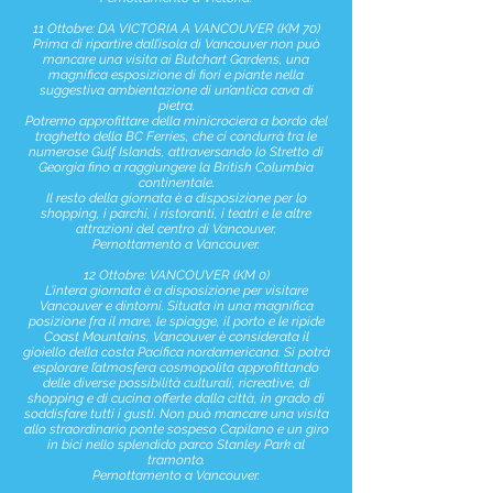
11 Ottobre: DA VICTORIA A VANCOUVER (KM 70)
Prima di ripartire dall’isola di Vancouver non può
mancare una visita ai Butchart Gardens, una
magnifica esposizione di fiori e piante nella
suggestiva ambientazione di un’antica cava di
pietra.
Potremo approfittare della minicrociera a bordo del
traghetto della BC Ferries, che ci condurrà tra le
numerose Gulf Islands, attraversando lo Stretto di
Georgia fino a raggiungere la British Columbia
continentale.
Il resto della giornata è a disposizione per lo
shopping, i parchi, i ristoranti, i teatri e le altre
attrazioni del centro di Vancouver.
Pernottamento a Vancouver.
12 Ottobre: VANCOUVER (KM 0)
L’intera giornata è a disposizione per visitare
Vancouver e dintorni. Situata in una magnifica
posizione fra il mare, le spiagge, il porto e le ripide
Coast Mountains, Vancouver è considerata il
gioiello della costa Pacifica nordamericana. Si potrà
esplorare l’atmosfera cosmopolita approfittando
delle diverse possibilità culturali, ricreative, di
shopping e di cucina offerte dalla città, in grado di
soddisfare tutti i gusti. Non può mancare una visita
allo straordinario ponte sospeso Capilano e un giro
in bici nello splendido parco Stanley Park al
tramonto.
Pernottamento a Vancouver.