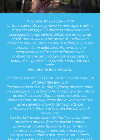
7 Ottobre: WHISTLER (KM 0)
Un'intera giornata per godersi le meraviglie e delizie
di questo villaggio! Ci potremo concedere una
passeggiata lungo sentieri senza fine ed alti prati
alpini, una cavalcata nei pressi di spettacolari
ghiacciai oppure un’escursione di rafting in uno dei
turbolenti fiumi della zona. Potremo anche
semplicemente rilassarci nell’incantevole
ambientazione del villaggio con il suo centro
pedonale, e godervi i negozietti, i ristoranti ed i
caffè.
Pernottamento a Whistler.
8 Ottobre: DA WHISTLER AL PARCO NAZIONALE DI
PACIFIC RIM (KM 310)
Percorreremo la Sea-to-Sky Highway attraversando
un paesaggio incastonato fra ghiacciai e delimitato
da fiordi scoscesi. Dopo una breve sosta alle
Shannon Falls, proseguiremo fino a Horseshoe Bay,
dove saliremo a bordo del traghetto per
attraversare lo Stretto di Georgia fino all’isola di
Vancouver.
La strada fino alla costa del Pacifico ci condurrà
attraverso antiche foreste pluviali e parchi
provinciali. Ci avventureremo in un territorio
veramente selvaggio dove potremo persino
scorgere per un attimo orsi, cervi o lupi. Il Pacific
Rim National Park è uno straordinario ambiente di