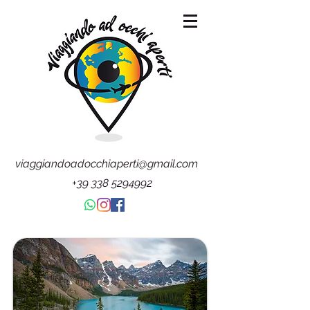
viaggiandoadocchiaperti@gmail.com
+39 338 5294992