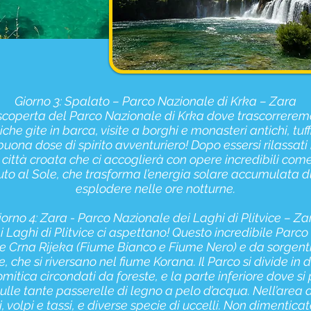
Giorno 3: Spalato – Parco Nazionale di Krka – Zara
scoperta del Parco Nazionale di Krka dove trascorreremo
e gite in barca, visite a borghi e monasteri antichi, tuff
buona dose di spirito avventuriero! Dopo essersi rilassat
e città croata che ci accoglierà con opere incredibili com
uto al Sole, che trasforma l’energia solare accumulata dur
esplodere nelle ore notturne.
iorno 4: Zara - Parco Nazionale dei Laghi di Plitvice – Za
 i Laghi di Plitvice ci aspettano! Questo incredibile Par
a e Crna Rijeka (Fiume Bianco e Fiume Nero) e da sorgenti 
 che si riversano nel fiume Korana. Il Parco si divide in du
lomitica circondati da foreste, e la parte inferiore dove 
sulle tante passerelle di legno a pelo d’acqua. Nell’are
ali, volpi e tassi, e diverse specie di uccelli. Non dimentic