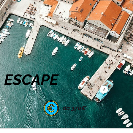
 ESCAPE
da 370€