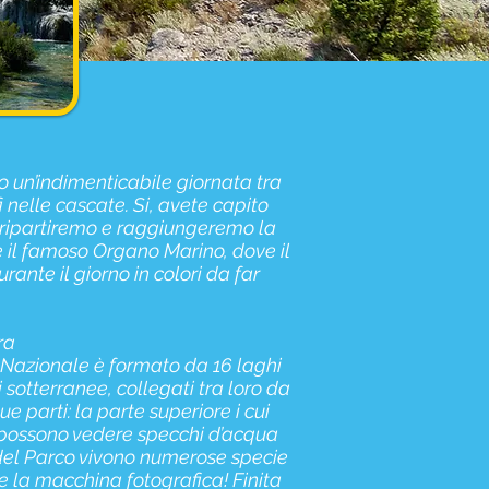
 un’indimenticabile giornata tra
i nelle cascate. Si, avete capito
i ripartiremo e raggiungeremo la
e il famoso Organo Marino, dove il
ante il giorno in colori da far
ra
co Nazionale è formato da 16 laghi
sotterranee, collegati tra loro da
e parti: la parte superiore i cui
si possono vedere specchi d’acqua
a del Parco vivono numerose specie
ate la macchina fotografica! Finita