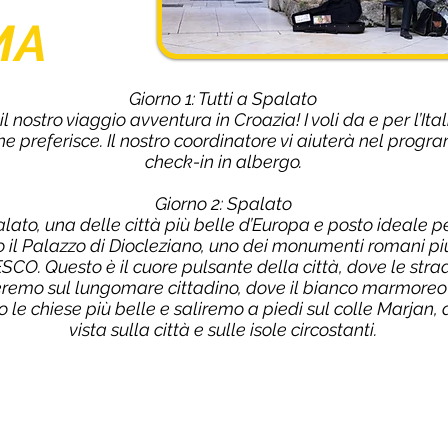
MA
Giorno 1: Tutti a Spalato
 nostro viaggio avventura in Croazia! I voli da e per l’Ita
 preferisce. Il nostro coordinatore vi aiuterà nel progra
check-in in albergo.
Giorno 2: Spalato
to, una delle città più belle d’Europa e posto ideale per 
mo il Palazzo di Diocleziano, uno dei monumenti romani p
CO. Questo è il cuore pulsante della città, dove le strad
geremo sul lungomare cittadino, dove il bianco marmoreo
o le chiese più belle e saliremo a piedi sul colle Marja
vista sulla città e sulle isole circostanti.