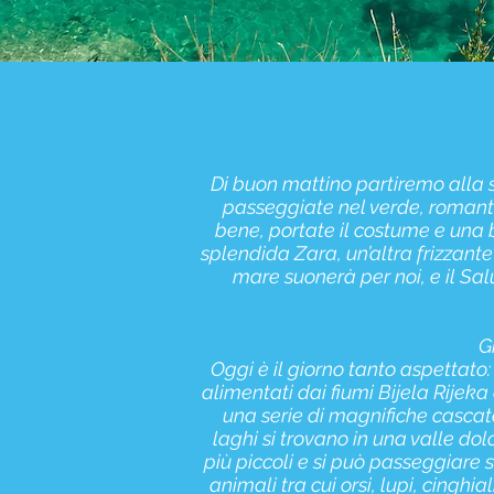
Di buon mattino partiremo alla 
passeggiate nel verde, romantich
bene, portate il costume e una 
splendida Zara, un’altra frizzant
mare suonerà per noi, e il Sal
G
Oggi è il giorno tanto aspettato:
alimentati dai fiumi Bijela Rijek
una serie di magnifiche cascate,
laghi si trovano in una valle do
più piccoli e si può passeggiare 
animali tra cui orsi, lupi, cinghi