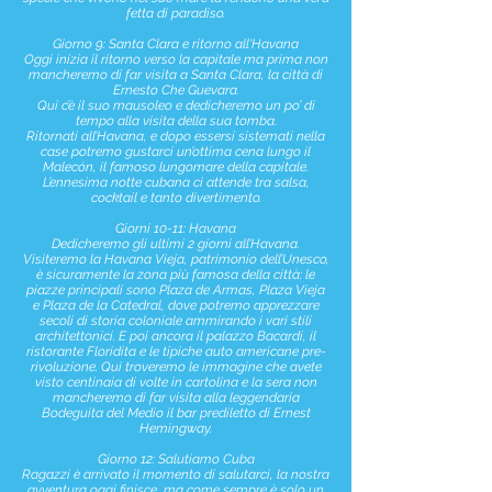
fetta di paradiso.
Giorno 9: Santa Clara e ritorno all'Havana
Oggi inizia il ritorno verso la capitale ma prima non
mancheremo di far visita a Santa Clara, la città di
Ernesto Che Guevara.
Qui c’è il suo mausoleo e dedicheremo un po’ di
tempo alla visita della sua tomba.
Ritornati all’Havana, e dopo essersi sistemati nella
case potremo gustarci un’ottima cena lungo il
Malecón, il famoso lungomare della capitale.
L’ennesima notte cubana ci attende tra salsa,
cocktail e tanto divertimento.
Giorni 10-11: Havana
Dedicheremo gli ultimi 2 giorni all’Havana.
Visiteremo la Havana Vieja, patrimonio dell’Unesco,
è sicuramente la zona più famosa della città: le
piazze principali sono Plaza de Armas, Plaza Vieja
e Plaza de la Catedral, dove potremo apprezzare
secoli di storia coloniale ammirando i vari stili
architettonici. E poi ancora il palazzo Bacardi, il
ristorante Floridita e le tipiche auto americane pre-
rivoluzione. Qui troveremo le immagine che avete
visto centinaia di volte in cartolina e la sera non
mancheremo di far visita alla leggendaria
Bodeguita del Medio il bar prediletto di Ernest
Hemingway.
Giorno 12: Salutiamo Cuba
Ragazzi è arrivato il momento di salutarci, la nostra
avventura oggi finisce, ma come sempre è solo un