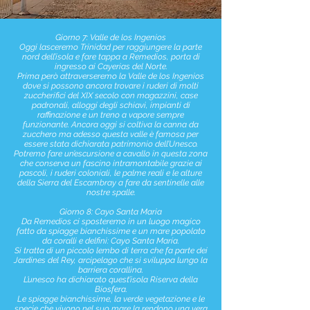
Giorno 7: Valle de los Ingenios
Oggi lasceremo Trinidad per raggiungere la parte
nord dell’isola e fare tappa a Remedios, porta di
ingresso ai Cayerias del Norte.
Prima però attraverseremo la Valle de los Ingenios
dove si possono ancora trovare i ruderi di molti
zuccherifici del XIX secolo con magazzini, case
padronali, alloggi degli schiavi, impianti di
raffinazione e un treno a vapore sempre
funzionante. Ancora oggi si coltiva la canna da
zucchero ma adesso questa valle è famosa per
essere stata dichiarata patrimonio dell’Unesco.
Potremo fare un’escursione a cavallo in questa zona
che conserva un fascino intramontabile grazie ai
pascoli, i ruderi coloniali, le palme reali e le alture
della Sierra del Escambray a fare da sentinelle alle
nostre spalle.
Giorno 8: Cayo Santa Maria
Da Remedios ci sposteremo in un luogo magico
fatto da spiagge bianchissime e un mare popolato
da coralli e delfini: Cayo Santa María.
Si tratta di un piccolo lembo di terra che fa parte dei
Jardines del Rey, arcipelago che si sviluppa lungo la
barriera corallina.
L’unesco ha dichiarato quest’isola Riserva della
Biosfera.
Le spiagge bianchissime, la verde vegetazione e le
specie che vivono nel suo mare la rendono una vera