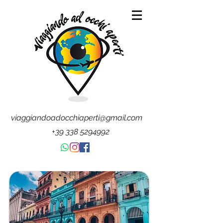
viaggiandoadocchiaperti@gmail.com
+39 338 5294992