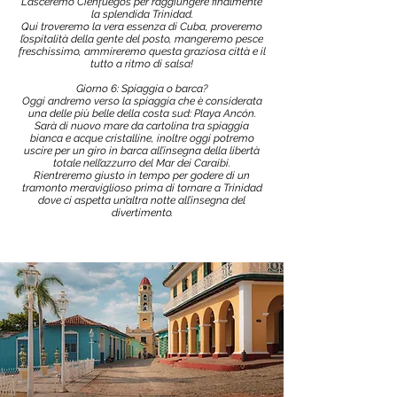
Lasceremo Cienfuegos per raggiungere finalmente
la splendida Trinidad.
Qui troveremo la vera essenza di Cuba, proveremo
l’ospitalità della gente del posto, mangeremo pesce
freschissimo, ammireremo questa graziosa città e il
tutto a ritmo di salsa!
Giorno 6: Spiaggia o barca?
Oggi andremo verso la spiaggia che è considerata
una delle più belle della costa sud: Playa Ancón.
Sarà di nuovo mare da cartolina tra spiaggia
bianca e acque cristalline, inoltre oggi potremo
uscire per un giro in barca all’insegna della libertà
totale nell’azzurro del Mar dei Caraibi.
Rientreremo giusto in tempo per godere di un
tramonto meraviglioso prima di tornare a Trinidad
dove ci aspetta un’altra notte all’insegna del
divertimento.