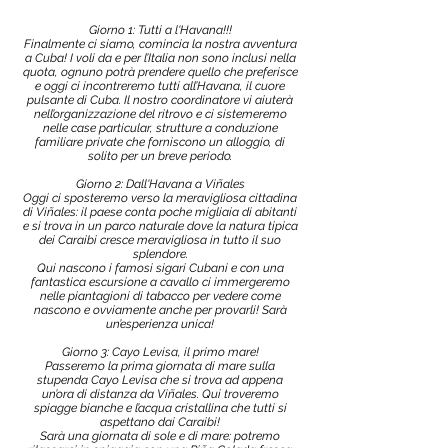
Giorno 1: Tutti a l'Havana!!!
Finalmente ci siamo, comincia la nostra avventura
a Cuba! I voli da e per l’Italia non sono inclusi nella
quota, ognuno potrà prendere quello che preferisce
e oggi ci incontreremo tutti all’Havana, il cuore
pulsante di Cuba. Il nostro coordinatore vi aiuterà
nell’organizzazione del ritrovo e ci sistemeremo
nelle case particular, strutture a conduzione
familiare private che forniscono un alloggio, di
solito per un breve periodo.
Giorno 2: Dall'Havana a Viñales
Oggi ci sposteremo verso la meravigliosa cittadina
di Viñales: il paese conta poche migliaia di abitanti
e si trova in un parco naturale dove la natura tipica
dei Caraibi cresce meravigliosa in tutto il suo
splendore.
Qui nascono i famosi sigari Cubani e con una
fantastica escursione a cavallo ci immergeremo
nelle piantagioni di tabacco per vedere come
nascono e ovviamente anche per provarli! Sarà
un’esperienza unica!
Giorno 3: Cayo Levisa, il primo mare!
Passeremo la prima giornata di mare sulla
stupenda Cayo Levisa che si trova ad appena
un’ora di distanza da Viñales. Qui troveremo
spiagge bianche e l’acqua cristallina che tutti si
aspettano dai Caraibi!
Sarà una giornata di sole e di mare: potremo