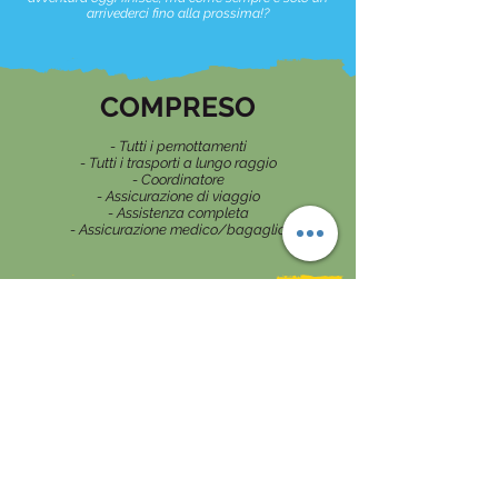
arrivederci fino alla prossima!?
COMPRESO
- Tutti i pernottamenti
- Tutti i trasporti a lungo raggio
- Coordinatore
- Assicurazione di viaggio
- Assistenza completa
- Assicurazione medico/bagaglio
NON COMPRESO
- Volo A/R dall'Italia
- Pasti e bevande
- Cassa comune (130€) che include:
- Escursioni
- Trasporti brevi