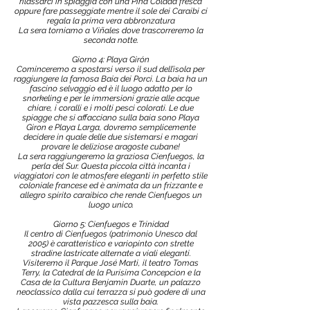
rilassarci in spiaggia con una Piña Colada fresca
oppure fare passeggiate mentre il sole dei Caraibi ci
regala la prima vera abbronzatura
La sera torniamo a Viñales dove trascorreremo la
seconda notte.
Giorno 4: Playa Girón
Cominceremo a spostarsi verso il sud dell’isola per
raggiungere la famosa Baia dei Porci. La baia ha un
fascino selvaggio ed è il luogo adatto per lo
snorkeling e per le immersioni grazie alle acque
chiare, i coralli e i molti pesci colorati. Le due
spiagge che si affacciano sulla baia sono Playa
Giron e Playa Larga, dovremo semplicemente
decidere in quale delle due sistemarsi e magari
provare le deliziose aragoste cubane!
La sera raggiungeremo la graziosa Cienfuegos, la
perla del Sur. Questa piccola città incanta i
viaggiatori con le atmosfere eleganti in perfetto stile
coloniale francese ed è animata da un frizzante e
allegro spirito caraibico che rende Cienfuegos un
luogo unico.
Giorno 5: Cienfuegos e Trinidad
Il centro di Cienfuegos (patrimonio Unesco dal
2005) è caratteristico e variopinto con strette
stradine lastricate alternate a viali eleganti.
Visiteremo il Parque José Marti, il teatro Tomas
Terry, la Catedral de la Purísima Concepcion e la
Casa de la Cultura Benjamin Duarte, un palazzo
neoclassico dalla cui terrazza si può godere di una
vista pazzesca sulla baia.