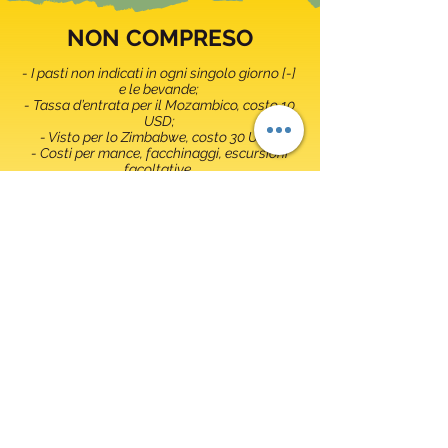
NON COMPRESO
- I pasti non indicati in ogni singolo giorno [-]
e le bevande;
- Tassa d’entrata per il Mozambico, costo 10
USD;
- Visto per lo Zimbabwe, costo 30 USD;
- Costi per mance, facchinaggi, escursioni
facoltative.
- Cassa in Valuta (300 USD a persona) da
versare il primo giorno di viaggio alla guida,
in valuta locale. Questo valore verrà poi
usato in loco, per l’acquisto degli alimenti, per
il carburante, per pagare eventuali alloggi in
luoghi remoti, per le entrate ai parchi e le
tasse di frontiera.