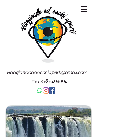
viaggiandoadocchiaperti@gmail.com
+39 338 5294992