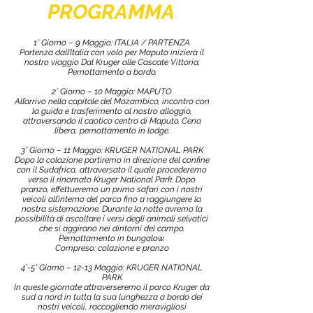
PROGRAMMA
1° Giorno – 9 Maggio: ITALIA / PARTENZA
Partenza dall’Italia con volo per Maputo inizierà il
nostro viaggio Dal Kruger alle Cascate Vittoria.
Pernottamento a bordo.
2° Giorno – 10 Maggio: MAPUTO
All’arrivo nella capitale del Mozambico, incontro con
la guida e trasferimento al nostro alloggio,
attraversando il caotico centro di Maputo. Cena
libera, pernottamento in lodge.
3° Giorno – 11 Maggio: KRUGER NATIONAL PARK
Dopo la colazione partiremo in direzione del confine
con il Sudafrica, attraversato il quale procederemo
verso il rinomato Kruger National Park. Dopo
pranzo, effettueremo un primo safari con i nostri
veicoli all’interno del parco fino a raggiungere la
nostra sistemazione. Durante la notte avremo la
possibilità di ascoltare i versi degli animali selvatici
che si aggirano nei dintorni del campo.
Pernottamento in bungalow.
Compreso: colazione e pranzo
4°-5° Giorno – 12-13 Maggio: KRUGER NATIONAL
PARK
In queste giornate attraverseremo il parco Kruger da
sud a nord in tutta la sua lunghezza a bordo dei
nostri veicoli, raccogliendo meravigliosi