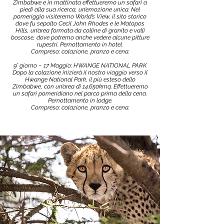
Zimbabwe e in mattinata effettueremo un safari a
piedi alla sua ricerca, un’emozione unica. Nel
pomeriggio visiteremo World’s View, il sito storico
dove fu sepolto Cecil John Rhodes e le Matopos
Hills, un’area formata da colline di granito e valli
boscose, dove potremo anche vedere alcune pitture
rupestri. Pernottamento in hotel.
Compreso: colazione, pranzo e cena.
9° giorno – 17 Maggio: HWANGE NATIONAL PARK
Dopo la colazione inizierà il nostro viaggio verso il
Hwange National Park, il più esteso dello
Zimbabwe, con un’area di 14.650kmq. Effettueremo
un safari pomeridiano nel parco prima della cena.
Pernottamento in lodge.
Compreso: colazione, pranzo e cena.