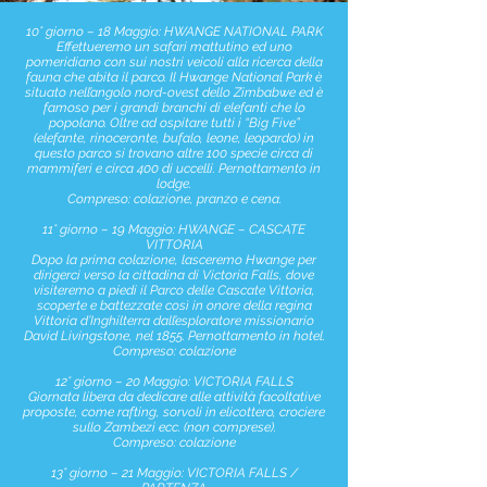
10° giorno – 18 Maggio: HWANGE NATIONAL PARK
Effettueremo un safari mattutino ed uno
pomeridiano con sui nostri veicoli alla ricerca della
fauna che abita il parco. Il Hwange National Park è
situato nell’angolo nord-ovest dello Zimbabwe ed è
famoso per i grandi branchi di elefanti che lo
popolano. Oltre ad ospitare tutti i “Big Five”
(elefante, rinoceronte, bufalo, leone, leopardo) in
questo parco si trovano altre 100 specie circa di
mammiferi e circa 400 di uccelli. Pernottamento in
lodge.
Compreso: colazione, pranzo e cena.
11° giorno – 19 Maggio: HWANGE – CASCATE
VITTORIA
Dopo la prima colazione, lasceremo Hwange per
dirigerci verso la cittadina di Victoria Falls, dove
visiteremo a piedi il Parco delle Cascate Vittoria,
scoperte e battezzate così in onore della regina
Vittoria d’Inghilterra dall’esploratore missionario
David Livingstone, nel 1855. Pernottamento in hotel.
Compreso: colazione
12° giorno – 20 Maggio: VICTORIA FALLS
Giornata libera da dedicare alle attività facoltative
proposte, come rafting, sorvoli in elicottero, crociere
sullo Zambezi ecc. (non comprese).
Compreso: colazione
13° giorno – 21 Maggio: VICTORIA FALLS /