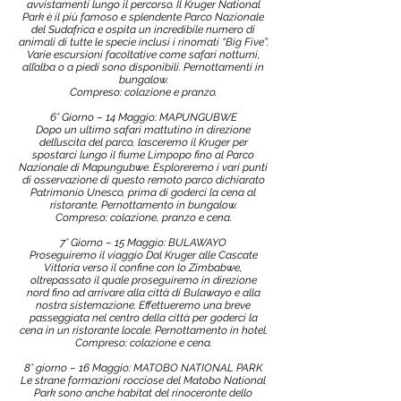
avvistamenti lungo il percorso. Il Kruger National
Park è il più famoso e splendente Parco Nazionale
del Sudafrica e ospita un incredibile numero di
animali di tutte le specie inclusi i rinomati “Big Five”.
Varie escursioni facoltative come safari notturni,
all’alba o a piedi sono disponibili. Pernottamenti in
bungalow.
Compreso: colazione e pranzo.
6° Giorno – 14 Maggio: MAPUNGUBWE
Dopo un ultimo safari mattutino in direzione
dell’uscita del parco, lasceremo il Kruger per
spostarci lungo il fiume Limpopo fino al Parco
Nazionale di Mapungubwe. Esploreremo i vari punti
di osservazione di questo remoto parco dichiarato
Patrimonio Unesco, prima di goderci la cena al
ristorante. Pernottamento in bungalow.
Compreso: colazione, pranzo e cena.
7° Giorno – 15 Maggio: BULAWAYO
Proseguiremo il viaggio Dal Kruger alle Cascate
Vittoria verso il confine con lo Zimbabwe,
oltrepassato il quale proseguiremo in direzione
nord fino ad arrivare alla città di Bulawayo e alla
nostra sistemazione. Effettueremo una breve
passeggiata nel centro della città per goderci la
cena in un ristorante locale. Pernottamento in hotel.
Compreso: colazione e cena.
8° giorno – 16 Maggio: MATOBO NATIONAL PARK
Le strane formazioni rocciose del Matobo National
Park sono anche habitat del rinoceronte dello