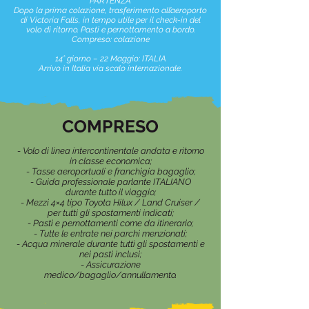
PARTENZA
Dopo la prima colazione, trasferimento all’aeroporto
di Victoria Falls, in tempo utile per il check-in del
volo di ritorno. Pasti e pernottamento a bordo.
Compreso: colazione
14° giorno – 22 Maggio: ITALIA
Arrivo in Italia via scalo internazionale.
COMPRESO
- Volo di linea intercontinentale andata e ritorno
in classe economica;
- Tasse aeroportuali e franchigia bagaglio;
- Guida professionale parlante ITALIANO
durante tutto il viaggio;
- Mezzi 4×4 tipo Toyota Hilux / Land Cruiser /
per tutti gli spostamenti indicati;
- Pasti e pernottamenti come da itinerario;
- Tutte le entrate nei parchi menzionati;
- Acqua minerale durante tutti gli spostamenti e
nei pasti inclusi;
- Assicurazione
medico/bagaglio/annullamento.