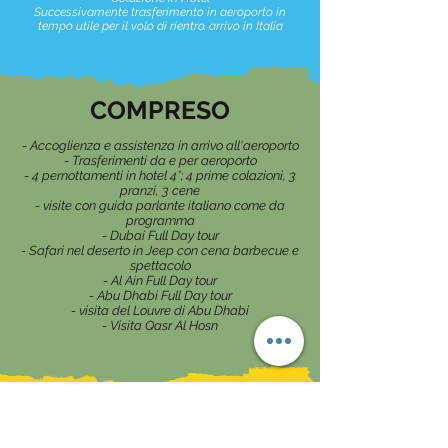
Successivamente trasferimento in aeroporto in
tempo utile per il volo di rientro. arrivo in Italia
COMPRESO
- Accoglienza e assistenza in arrivo all'aeroporto
- Trasferimenti da e per aeroporto
- 4 pernottamenti in hotel 4*; 4 prime colazioni, 3
pranzi, 3 cene
- visite con guida parlante italiano come da
programma
- Dubai Full Day tour
- Safari nel deserto in Jeep con cena barbecue e
spettacolo
- Al Ain Full Day tour
- Abu Dhabi Full Day tour
- visita del Louvre di Abu Dhabi
- Visita Qasr Al Hosn
NON COMPRESO