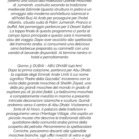
faremo una sosta alla maestosa Grande Moschea
di Jumeirah, costruita secondo la tradizione
medievale fatimide (questa struttura in pietra è un
omaggio alla moderna architettura islamica) e
all'hotel Burj Al Arab per proseguire per l'hotel
Atlantis, situato sulla di Palm Jumeirah. Pranzo a
buffet. Nel pomeriggio partenza per il Desert Safari.
La tappa finale di questo programma ci porta al
campo tipico principale e questo sarà il momento
clou del viaggio. Dopo aver assistito allo spettacolo
del tramonto arabo, si consumerà una deliziosa
cena barbecue preparata su caminetti con una
varietà di bevande disponibili. Al termine rientro in
hotel e pernottamento.
Giorno 3: DUBAI - ABU DHABI (140 km)
Dopo la prima colazione, partenza per Abu Dhabi,
la capitale degli Emirati Arabi Uniti il cui nome
significa "Padre della Gazzella". Inizieremo con la
visita della grande moschea di Sheikh Zayed, una
delle più grandi moschee del mondo in grado di
ospitare più di 30.000 fedeli. La bellissima moschea
è completamente rivestita in marmo e presenta
intricate decorazioni islamiche e sculture. Quindi,
andremo verso il centro di Abu Dhabi. Visiteremo il
forte di Al Hosn, il palazzo delle tradizioni e
proseguiremo verso l'Heritage Village, che ospita un
piccolo museo che descrive le tradizionali attività
quotidiane della comunità araba prima della
scoperta del petrolio. Percorreremo la spettacolare
Corniche, passeremo davanti alle splendide
moschee bianche, agli uffici rivestiti di vetro e agli