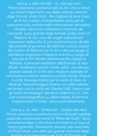
Giorno 4: ABU DHABI - AL AIN (150 km)
Prima colazione e partenza per Al Ain, che si trova
sui monti Hajjar ed è una delle città più antiche
degli Emirati Arabi Uniti . Per migliaia di anni l'oasi
di Al Ain è stata un'importante sosta per le
carovane sulle antiche rotte commerciali attraverso
l'Arabia. All'arrivo visiteremo il mercato dei
cammelli, il più grande degli Emirati Arabi Uniti e il
Palazzo Al Ain, uno dei luoghi culturali più
importanti della città. È una testimonianza diretta
del periodo di governo del defunto sceicco Zayed
Bin Sultan Al Nahyan ad Al Ain e del suo luogo di
residenza originario. Il Palazzo è anche il luogo di
nascita di HH Sheikh Mohamad Bin Zayed Al
Nahyan, il principe ereditario dell'Emirato di Abu
Dhabi. Visiteremo anche il forte Jahili, uno dei più
grandi castelli di Al Ain ed il migliore esempio di
architettura militare islamica a livello locale. Pranzo
in città. Proseguimento per la visita di Qasr Al
Muwaiji. Nel pomeriggio faremo un salto indietro
nel tempo con la visita dei Giardini Hilli, famosi per
gli scavi archeologici del terzo millennio A.C. con
una sosta fotografica su Jebel Hafeet. Al termine
trasferimento in hotel, cena e pernottamento.
Giorno 5: AL AIN - SHARJAH - DUBAI (160 km)
Prima colazione e partenza verso e Sharjah capitale
culturale conosciuta come la "Perla del Golfo", dove
arriveremo dopo 2 ore circa e inizieremo un tour di
mezza giornata. Passeremo davanti alla moschea
di King Faisal, una delle più grandi moschee degli
Emirati e proseguiremo per Fort of Sharjah, ex