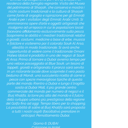
residenza della famiglia regnante. Visita del Museo
del patrimonio di Sharjah, che conserva e mostra i
ricchi costumi tradizionali e la cultura di Sharjah
come fonte di orgoglio e ispirazione per gli Emirati
Arabi e per i visitatori degli Emirati Arabi Uniti. Si
ammireranno opere d'arte e oggetti artigianali che
risalgono ad un'epoca in cui le popolazioni locali
facevano affidamento esclusivamente sulla pesca.
Scopriremo le abilità e i mestieri tradizionali relativi
a gioielli, costumi, medicine a base di erbe, musica
e folclore e visiteremo poi il colorato Souk Al Arsa,
allestito in modo tradizionale. Si avrà anche
l'opportunità di vedere come il tradizionale Omani
Halwa (dolce) è prodotto in uno dei negozi di Souk
Al Arsa. Prima di tornare a Dubai avremo tempo per
una veloce passeggiata al Blue Souk, un tesoro di
tappeti, gioielli e artigianato. Il pranzo sarà servito
in un ristorante locale dove scoprirete il vero pasto
beduino di Mandi, una succulenta ricetta di carne o
pesce con spezie meravigliose tipiche di questa
parte del mondo. Rientro a Dubai e lungo il tragitto
sosta al Dubai Mall, il più grande centro
commerciale del mondo per numero di negozi e il
Burj Khalifa, la torre più alta del mondo e il fulcro
dello sviluppo urbano più prestigioso della regione
del Golfo fino ad oggi. Tempo libero per lo shopping.
La possibilità di salire al Burj Khalifa sarà proposta
a tutti i nostri ospiti (facoltativo prenotare in
anticipo). Pernottamento Dubai.
Giorno 6: DUBAI
Colazione in Hotel