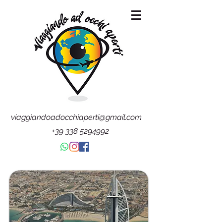
viaggiandoadocchiaperti@gmail.com
+39 338 5294992