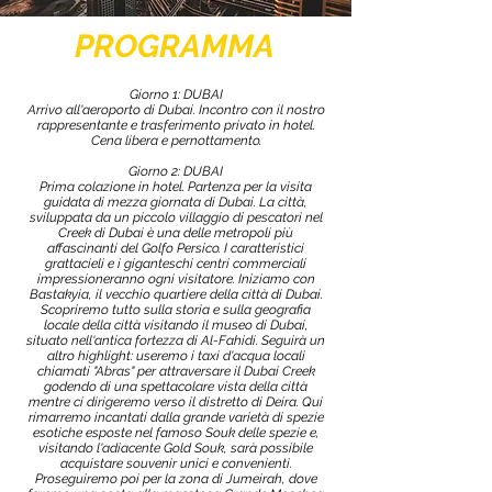
PROGRAMMA
Giorno 1: DUBAI
Arrivo all'aeroporto di Dubai. Incontro con il nostro
rappresentante e trasferimento privato in hotel.
Cena libera e pernottamento.
Giorno 2: DUBAI
Prima colazione in hotel. Partenza per la visita
guidata di mezza giornata di Dubai. La città,
sviluppata da un piccolo villaggio di pescatori nel
Creek di Dubai è una delle metropoli più
affascinanti del Golfo Persico. I caratteristici
grattacieli e i giganteschi centri commerciali
impressioneranno ogni visitatore. Iniziamo con
Bastakyia, il vecchio quartiere della città di Dubai.
Scopriremo tutto sulla storia e sulla geografia
locale della città visitando il museo di Dubai,
situato nell'antica fortezza di Al-Fahidi. Seguirà un
altro highlight: useremo i taxi d'acqua locali
chiamati "Abras" per attraversare il Dubai Creek
godendo di una spettacolare vista della città
mentre ci dirigeremo verso il distretto di Deira. Qui
rimarremo incantati dalla grande varietà di spezie
esotiche esposte nel famoso Souk delle spezie e,
visitando l'adiacente Gold Souk, sarà possibile
acquistare souvenir unici e convenienti.
Proseguiremo poi per la zona di Jumeirah, dove