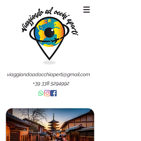
viaggiandoadocchiaperti@gmail.com
+39 338 5294992