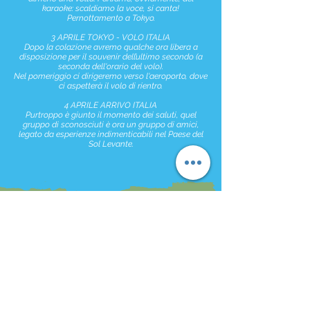
karaoke: scaldiamo la voce, si canta!
Pernottamento a Tokyo.
3 APRILE TOKYO - VOLO ITALIA
Dopo la colazione avremo qualche ora libera a
disposizione per il souvenir dell’ultimo secondo (a
seconda dell'orario del volo).
Nel pomeriggio ci dirigeremo verso l'aeroporto, dove
ci aspetterà il volo di rientro.
4 APRILE ARRIVO ITALIA
Purtroppo è giunto il momento dei saluti, quel
gruppo di sconosciuti è ora un gruppo di amici,
legato da esperienze indimenticabili nel Paese del
Sol Levante.
COMPRESO
- Voli Milano Malpensa - Osaka
- Voli Tokyo - Milano Malpensa
- 1 bagaglio a mano 7kg a persona
- 1 bagaglio da stiva 20kg a persona
- 13 notti hotel con colazione
- Tasse di soggiorno
- Pernottamento in camera doppia con bagno
privato