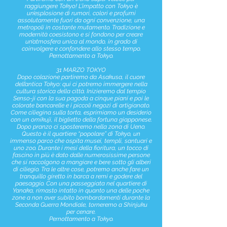
raggiungere Tokyo! L’impatto con Tokyo è
un’esplosione di rumori, colori e profumi
assolutamente fuori da ogni convenzione, una
metropoli in costante mutamento. Tradizione e
modernità coesistono e si fondono per creare
un’atmosfera unica al mondo, in grado di
coinvolgere e confondere allo stesso tempo.
Pernottamento a Tokyo.
31 MARZO TOKYO
Dopo colazione partiremo da Asakusa, il cuore
dell’antica Tokyo: qui ci potremo immergere nella
cultura storica della città. Inizieremo dal tempio
Senso-ji con la sua pagoda a cinque piani e poi le
colorate bancarelle e i piccoli negozi di artigianato.
Come ciliegina sulla torta, esprimiamo un desiderio
con un omikuji, il biglietto della fortuna giapponese.
Dopo pranzo ci sposteremo nella zona di Ueno.
Questo è il quartiere “popolare” di Tokyo, un
immenso parco che ospita musei, templi, santuari e
uno zoo. Durante i mesi della fioritura, un tocco di
fascino in più è dato dalle numerosissime persone
che si raccolgono a mangiare e bere sotto gli alberi
di ciliegio. Tra le altre cose, potremo anche fare un
tranquillo giretto in barca a remi e godere del
paesaggio. Con una passeggiata nel quartiere di
Yanaka, rimasto intatto in quanto una delle poche
zone a non aver subito bombardamenti durante la
Seconda Guerra Mondiale, torneremo a Shinjuku
per cenare.
Pernottamento a Tokyo.