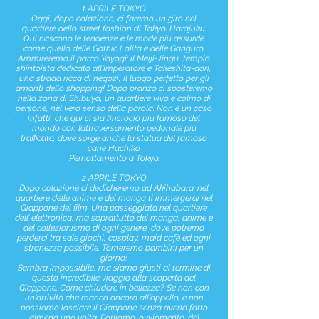
1 APRILE TOKYO
Oggi, dopo colazione, ci faremo un giro nel
quartiere dello street fashion di Tokyo: Harajuku.
Qui nascono le tendenze e le mode più assurde
come quella delle Gothic Lolita e delle Ganguro.
Ammireremo il parco Yoyogi; il Meiji-Jingu, tempio
shintoista dedicato all'Imperatore e Takeshita-dori,
una strada ricca di negozi, il luogo perfetto per gli
amanti dello shopping! Dopo pranzo ci sposteremo
nella zona di Shibuya, un quartiere vivo e colmo di
persone, nel vero senso della parola. Non è un caso
infatti, che qui ci sia l’incrocio più famoso del
mondo con l’attraversamento pedonale più
trafficato, dove sorge anche la statua del famoso
cane Hachiko.
Pernottamento a Tokyo.
2 APRILE TOKYO
Dopo colazione ci dedicheremo ad Akihabara: nel
quartiere delle anime e dei manga ti immergerai nel
Giappone dei film. Una passeggiata nel quartiere
dell’ elettronica, ma soprattutto dei manga, anime e
del collezionismo di ogni genere, dove potremo
perderci tra sale giochi, cosplay, maid cafè ed ogni
stranezza possibile. Torneremo bambini per un
giorno!
Sembra impossibile, ma siamo giusti al termine di
questo incredibile viaggio alla scoperta del
Giappone. Come chiudere in bellezza? Se non con
un'attività che manca ancora all'appello, e non
possiamo lasciare il Giappone senza averlo fatto
almeno una volta. Parliamo, ovviamente, del