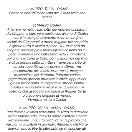
20 MARZO ITALIA - OSAKA
Partenza dall'Italia con volo per Osaka (volo con
scalo).
21 MARZO OSAKA
Atterreremo nella terza città per numero di abitanti
del Giappone, sarà vero quello che dicono di Osaka
- che è la città più divertente e con meno freni
sociali del Giappone? Il modo migliore per scoprirlo
è girarla tutta e viverla a pieno. Qui, c’è molto da
scoprire: ad esempio il meraviglioso castello da cui
poter ammirare una bellissima vista sulla città. E
poi anche la zona di Dotonbori, il quartiere più vivo
e affascinante della city. Qui si viene per il cibo di
strada saporitissimo e davvero ottimo, ma
specialmente per vedere le immense insegne
meccaniche dei ristoranti. Potremo vedere
giganteschi granchi muovere le chele, oppure dei
grossi pesce palla volteggiare in strada. Inoltre
Osaka è vicinissima a Kobe e per questo qui si
potrà anche assaggiare la carne di Wagyu, tra le
più buone e pregiate al mondo.
Pernottamento a Osaka.
22 MARZO OSAKA - NARA - OSAKA
Prenderemo la linea ferroviaria JR Nara in direzione
dell’omonima città, che è la prima capitale storica
del Giappone, una città relativamente piccola che
riusciamo a visitare in giornata. All’interno del Nara-
koen vivono in libertà oltre 1200 cervi, considerati