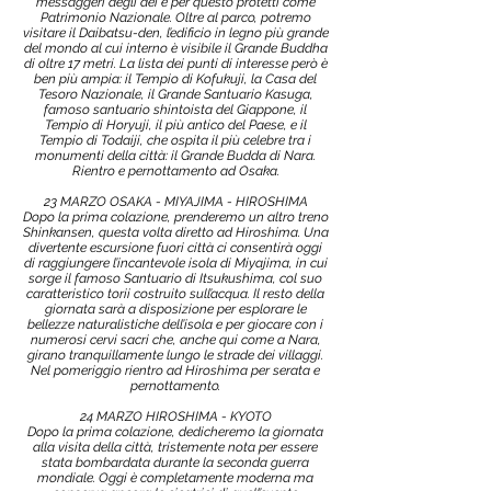
messaggeri degli dei e per questo protetti come
Patrimonio Nazionale. Oltre al parco, potremo
visitare il Daibatsu-den, l’edificio in legno più grande
del mondo al cui interno è visibile il Grande Buddha
di oltre 17 metri. La lista dei punti di interesse però è
ben più ampia: il Tempio di Kofukuji, la Casa del
Tesoro Nazionale, il Grande Santuario Kasuga,
famoso santuario shintoista del Giappone, il
Tempio di Horyuji, il più antico del Paese, e il
Tempio di Todaiji, che ospita il più celebre tra i
monumenti della città: il Grande Budda di Nara.
Rientro e pernottamento ad Osaka.
23 MARZO OSAKA - MIYAJIMA - HIROSHIMA
Dopo la prima colazione, prenderemo un altro treno
Shinkansen, questa volta diretto ad Hiroshima. Una
divertente escursione fuori città ci consentirà oggi
di raggiungere l’incantevole isola di Miyajima, in cui
sorge il famoso Santuario di Itsukushima, col suo
caratteristico torii costruito sull’acqua. Il resto della
giornata sarà a disposizione per esplorare le
bellezze naturalistiche dell’isola e per giocare con i
numerosi cervi sacri che, anche qui come a Nara,
girano tranquillamente lungo le strade dei villaggi.
Nel pomeriggio rientro ad Hiroshima per serata e
pernottamento.
24 MARZO HIROSHIMA - KYOTO
Dopo la prima colazione, dedicheremo la giornata
alla visita della città, tristemente nota per essere
stata bombardata durante la seconda guerra
mondiale. Oggi è completamente moderna ma