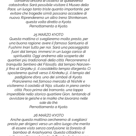
conserva ancora le cicatrici di quell’evento
catastrofico. Sarà possibile visitare il Museo della
Pace, un luogo tanto triste quanto importante, per
evitare che tragedie simili possano accadere di
nuovo. Riprenderemo un altro treno Shinkansen,
questa volta diretto a Kyoto.
Pernottamento a Kyoto.
25 MARZO KYOTO
Questa mattina ci sveglieremo molto presto, per
una buona ragione: avere il famoso Santuario di
Fushimi Inari tutto per noi. Sarà una passeggiata
fuori dal tempo, immersi in un luogo carico di
spiritualità. Oggi andremo alla scoperta dei
quartieri più tradizionali della città. Percorreremo il
tranquillo Sentiero del Filosofo, dal tempio Nanzen-
ji fino al Ginjaku-ji, il cosiddetto tempio d’argento. Ci
sposteremo quindi verso il Kinkaku-ji, il tempio del
padiglione d’oro, uno dei simboli di Kyoto.
Pranzeremo nel famoso mercato di Nishiki e
visiteremo il castello di Nijo, situato in pieno centro
città. Poco prima del tramonto, una tappa
imperdibile nello storico quartiere Gion, tentando di
avvistare le geishe e le maiko che lavorano nelle
sale da thè.
Pernottamento a Kyoto.
26 MARZO KYOTO
Anche questa mattina cercheremo di svegliarci
presto per dirigerci verso un altro luogo che merita
di essere visto senza confusione: la foresta di
bamboo di Arashiyama. Questa cittadina si