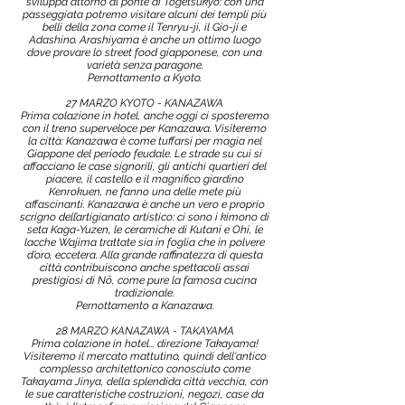
sviluppa attorno al ponte di Togetsukyō: con una
passeggiata potremo visitare alcuni dei templi più
belli della zona come il Tenryu-ji, il Gio-ji e
Adashino. Arashiyama è anche un ottimo luogo
dove provare lo street food giapponese, con una
varietà senza paragone.
Pernottamento a Kyoto.
27 MARZO KYOTO - KANAZAWA
Prima colazione in hotel, anche oggi ci sposteremo
con il treno superveloce per Kanazawa. Visiteremo
la città: Kanazawa è come tuffarsi per magia nel
Giappone del periodo feudale. Le strade su cui si
affacciano le case signorili, gli antichi quartieri del
piacere, il castello e il magnifico giardino
Kenrokuen, ne fanno una delle mete più
affascinanti. Kanazawa è anche un vero e proprio
scrigno dell’artigianato artistico: ci sono i kimono di
seta Kaga-Yuzen, le ceramiche di Kutani e Ohi, le
lacche Wajima trattate sia in foglia che in polvere
d’oro, eccetera. Alla grande raffinatezza di questa
città contribuiscono anche spettacoli assai
prestigiosi di Nō, come pure la famosa cucina
tradizionale.
Pernottamento a Kanazawa.
28 MARZO KANAZAWA - TAKAYAMA
Prima colazione in hotel... direzione Takayama!
Visiteremo il mercato mattutino, quindi dell'antico
complesso architettonico conosciuto come
Takayama Jinya, della splendida città vecchia, con
le sue caratteristiche costruzioni, negozi, case da