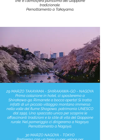
thè: è l'atmosfera purissima del Giappone
tradizionale.
Pernottamento a Takayama.
29 MARZO TAKAYAMA - SHIRAKAWA-GO - NAGOYA
Prima colazione in hotel, ci sposteremo a
Shirakawa-go. Rimarrete a bocca aperta! Si tratta
infatti di un piccolo villaggio montano immerso
nella valle del fiume Shogawa, patrimonio UNESCO
dal 1995. Uno spaccato unico per scoprire le
affascinanti tradizioni e lo stile di vita del Giappone
rurale. Nel pomeriggio ci dirigeremo a Nagoya.
Pernottamento a Nagoya.
30 MARZO NAGOYA - TOKYO
Partiremo con un treno super veloce per