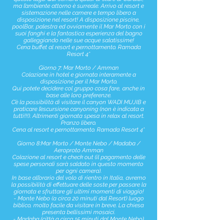
ma l’ambiente attorno è surreale. Arrivo al resort e
sistemazione nelle camere e tempo libero a
disposizione nel resort! A disposizione piscine,
poolBar, palestra ed ovviamente il Mar Morto con i
suoi fanghi e la fantastica esperienza del bagno
galleggiando nelle sue acque salatissime!
Cena buffet al resort e pernottamento. Ramada
Resort 4*
Giorno 7: Mar Morto / Amman
Colazione in hotel e giornata interamente a
disposizione per il Mar Morto.
Qui potete decidere col gruppo cosa fare, anche in
base alle loro preferenze.
C’è la possibilità di visitare il canyon WADI MUJIB e
praticare l’escursione canyoning (non è indicata a
tutti!!!). Altrimenti giornata spesa in relax al resort.
Pranzo libero.
Cena al resort e pernottamento. Ramada Resort 4*
Giorno 8:Mar Morto / Monte Nebo / Madaba /
Aeroproto Amman
Colazione al resort e check out (il pagamento delle
spese personali sarà saldato in questo momento
per ogni camera).
In base all’orario del volo di rientro in Italia, avremo
la possibilità di effettuare delle soste per passare la
giornata e sfruttare gli ultimi momenti di viaggio!
- Monte Nebo (a circa 20 minuti dal Resort) luogo
biblico, molto facile da visitare in breve. La chiesa
presenta bellissimi mosaici.
- Madaba (città a circa 15 minuti dal Monte Nebo)