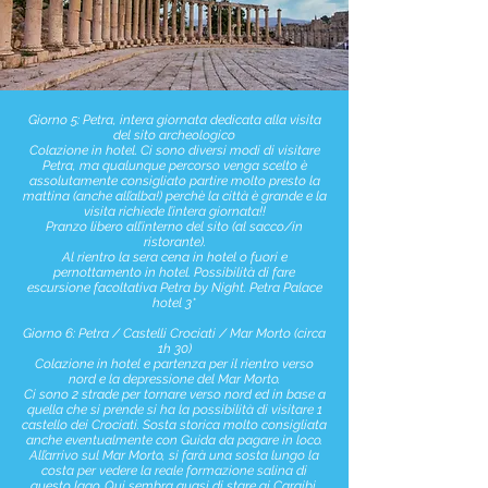
Giorno 5: Petra, intera giornata dedicata alla visita
del sito archeologico
Colazione in hotel. Ci sono diversi modi di visitare
Petra, ma qualunque percorso venga scelto è
assolutamente consigliato partire molto presto la
mattina (anche all’alba!) perchè la città è grande e la
visita richiede l’intera giornata!!
Pranzo libero all’interno del sito (al sacco/in
ristorante).
Al rientro la sera cena in hotel o fuori e
pernottamento in hotel. Possibilità di fare
escursione facoltativa Petra by Night. Petra Palace
hotel 3*
Giorno 6: Petra / Castelli Crociati / Mar Morto (circa
1h 30)
Colazione in hotel e partenza per il rientro verso
nord e la depressione del Mar Morto.
Ci sono 2 strade per tornare verso nord ed in base a
quella che si prende si ha la possibilità di visitare 1
castello dei Crociati. Sosta storica molto consigliata
anche eventualmente con Guida da pagare in loco.
All’arrivo sul Mar Morto, si farà una sosta lungo la
costa per vedere la reale formazione salina di
questo lago. Qui sembra quasi di stare ai Caraibi,