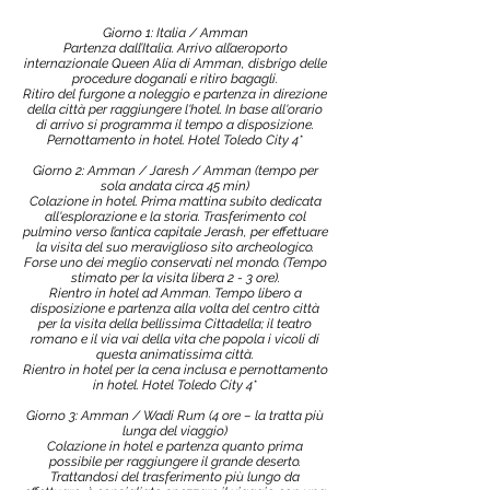
Giorno 1: Italia / Amman
Partenza dall’Italia. Arrivo all’aeroporto
internazionale Queen Alia di Amman, disbrigo delle
procedure doganali e ritiro bagagli.
Ritiro del furgone a noleggio e partenza in direzione
della città per raggiungere l'hotel. In base all'orario
di arrivo si programma il tempo a disposizione.
Pernottamento in hotel. Hotel Toledo City 4*
Giorno 2: Amman / Jaresh / Amman (tempo per
sola andata circa 45 min)
Colazione in hotel. Prima mattina subito dedicata
all'esplorazione e la storia. Trasferimento col
pulmino verso l’antica capitale Jerash, per effettuare
la visita del suo meraviglioso sito archeologico.
Forse uno dei meglio conservati nel mondo. (Tempo
stimato per la visita libera 2 - 3 ore).
Rientro in hotel ad Amman. Tempo libero a
disposizione e partenza alla volta del centro città
per la visita della bellissima Cittadella; il teatro
romano e il via vai della vita che popola i vicoli di
questa animatissima città.
Rientro in hotel per la cena inclusa e pernottamento
in hotel. Hotel Toledo City 4*
Giorno 3: Amman / Wadi Rum (4 ore – la tratta più
lunga del viaggio)
Colazione in hotel e partenza quanto prima
possibile per raggiungere il grande deserto.
Trattandosi del trasferimento più lungo da