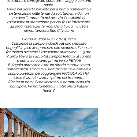
effettuare, è consigliato spezzare il viaggio con una
sosta.
Arrivo nel deserto previsto per il primo pomeriggio e
sistemazione nelle tende. Assolutamente da non
perdere il tramonto nel deserto. Possibilità di
escursione in dromedario per chi fosse interessato,
da organizzare per tempo! Cena tipica inclusa e
pernottamento. Sun City camp
Giorno 4: Wadi Rum / trasf. Petra
Colazione al campo e check out con deposito
bagagli! In jeep 4x4 partenza alla scoperta di questo
fantastico deserto!! L'escursione dura circa 2 – 3 ore.
Pranzo libero (a sacco/al campo). Rientro al campo
e partenza quanto prima verso PETRA!
Il viaggio dura circa 2 ore (la strada è tortuosa ma
panoramica). All'arrivo sistemazione nelle camere e
subito partenza per raggiungere PICCOLA PETRA
(circa 6 km) da visitare prima del tramonto!
Rientro in hotel. Cena libera nei ristoranti della via
principale. Pernottamento in hotel. Petra Palace
hotel 3*