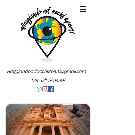
viaggiandoadocchiaperti@gmail.com
+39 338 5294992