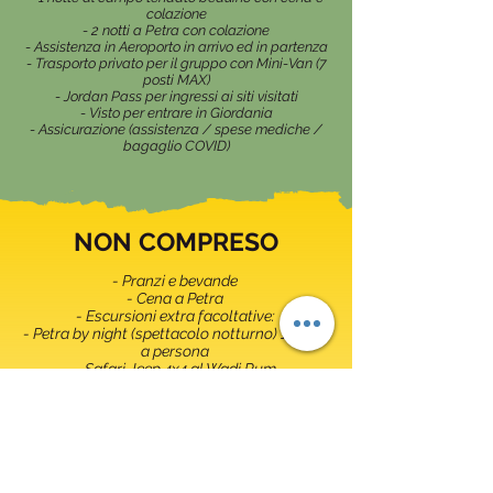
colazione
- 2 notti a Petra con colazione
- Assistenza in Aeroporto in arrivo ed in partenza
- Trasporto privato per il gruppo con Mini-Van (7
posti MAX)
- Jordan Pass per ingressi ai siti visitati
- Visto per entrare in Giordania
- Assicurazione (assistenza / spese mediche /
bagaglio COVID)
NON COMPRESO
- Pranzi e bevande
- Cena a Petra
- Escursioni extra facoltative:
- Petra by night (spettacolo notturno) 17 JOD
a persona
- Safari Jeep 4x4 al Wadi Rum
- Dromedario nel deserto Wadi Rum (circa 1
h) 15 JOD a persona
- Canyoning nel WadiMujib (circa 3 h) 35 JOD
a persona
- Camere singole o triple (chiedere
quotazione)
- Carburante da dividere tra i partecipanti