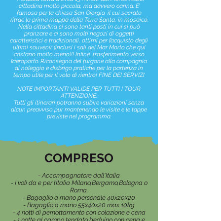
cittadina molto piccola, ma davvero carina. E’
famosa per la chiesa San Giorgio, il cui sacrato
ritrae la prima mappa della Terra Santa, in mosaico.
Nella cittadina ci sono tanti posti in cui si può
pranzare e ci sono molti negozi di oggetti
caratteristici e tradizionali, ottimi per l’acquisto degli
ultimi souvenir (inclusi i sali del Mar Morto che qui
costano molto meno)!! Infine, trasferimento verso
l’aeroporto. Riconsegna del furgone alla compagnia
di noleggio e disbrigo pratiche per la partenza in
tempo utile per il volo di rientro! FINE DEI SERVIZI
NOTE IMPORTANTI VALIDE PER TUTTI I TOUR
ATTENZIONE:
Tutti gli itinerari potranno subire variazioni senza
alcun preavviso pur mantenendo le visite e le tappe
previste nel programma.
COMPRESO
- Accompagnatore dall'Italia
- I voli da e per l’Italia Milano,Bergamo,Bologna o
Roma.
- Bagaglio a mano personale 40x20x20
- Bagaglio a mano 55x40x20 max 10kg
- 4 notti di pernottamento con colazione e cena
- 1 notte al campo tendato beduino con cena e