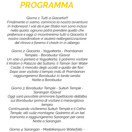
PROGRAMMA
Giorno 1: Tutti a Giacarta!!!
Finalmente ci siamo, comincia la nostra avventura
in Indonesia! I voli da e per l’Italia non sono inclusi
nella quota, ognuno potrà prendere quello che
preferisce e oggi ci incontreremo tutti a Giacarta. Il
nostro coordinatore vi aiuterà nell’organizzazione
del ritrovo e faremo il check-in in albergo.
Giorno 2: Giacarta - Yogyakarta - Prambanan
Temples - Borobudur (Giava)
Un volo ci porterà a Yogyakarta, li potremo visitare
il Kraton o Palazzo del Sultano, il Taman Sari Water
Castle, il mercato degli uccelli e quello dei fiori.
Dopo aver visitato il tempio indù di Prambanan
raggiungeremo Borobudur in tarda serata.
Notte a Borobudur.
Giorno 3: Borobudur Temple - Sukuh Temple -
Sarangan (Giava)
Oggi sarà possibile ammirare l’spettacolo dell’alba
sul Borobudur prima di visitare il meraviglioso
tempio.
Continuando visiteremo Sukuh Temple e il Cetho
Temple, alti sulle montagne. Godremo di un bel
tramonto e raggiungeremo Sarangan per cena.
Notte a Sarangan.
Giorno 4: Sarangan - Madakaripura Waterfalls -