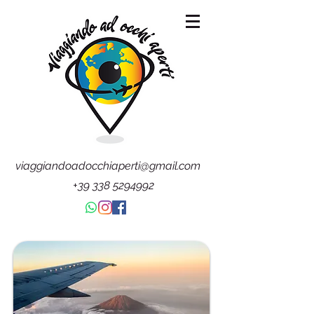
viaggiandoadocchiaperti@gmail.com
+39 338 5294992