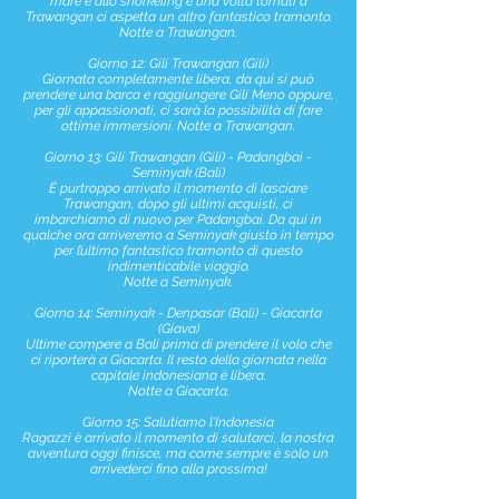
mare e allo snorkeling e una volta tornati a
Trawangan ci aspetta un altro fantastico tramonto.
Notte a Trawangan.
Giorno 12: Gili Trawangan (Gili)
Giornata completamente libera, da qui si può
prendere una barca e raggiungere Gili Meno oppure,
per gli appassionati, ci sarà la possibilità di fare
ottime immersioni. Notte a Trawangan.
Giorno 13: Gili Trawangan (Gili) - Padangbai -
Seminyak (Bali)
É purtroppo arrivato il momento di lasciare
Trawangan, dopo gli ultimi acquisti, ci
imbarchiamo di nuovo per Padangbai. Da qui in
qualche ora arriveremo a Seminyak giusto in tempo
per l’ultimo fantastico tramonto di questo
indimenticabile viaggio.
Notte a Seminyak.
Giorno 14: Seminyak - Denpasar (Bali) - Giacarta
(Giava)
Ultime compere a Bali prima di prendere il volo che
ci riporterà a Giacarta. Il resto della giornata nella
capitale indonesiana è libera.
Notte a Giacarta.
Giorno 15: Salutiamo l'Indonesia
Ragazzi è arrivato il momento di salutarci, la nostra
avventura oggi finisce, ma come sempre è solo un
arrivederci fino alla prossima!