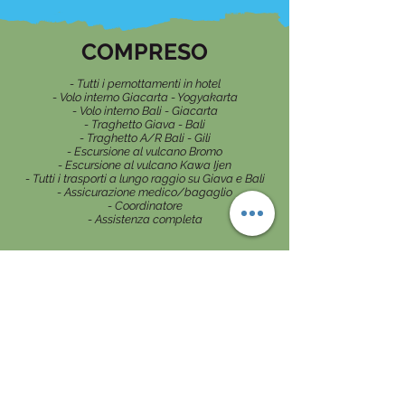
COMPRESO
- Tutti i pernottamenti in hotel
- Volo interno Giacarta - Yogyakarta
- Volo interno Bali - Giacarta
- Traghetto Giava - Bali
- Traghetto A/R Bali - Gili
- Escursione al vulcano Bromo
- Escursione al vulcano Kawa Ijen
- Tutti i trasporti a lungo raggio su Giava e Bali
- Assicurazione medico/bagaglio
- Coordinatore
- Assistenza completa
NON COMPRESO
- Volo A/R dall'Italia
- Pasti e bevande
- Cassa comune (50€ a persona) che
comprende:
Escursioni e ingressi