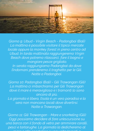
Giorno 9: Ubud - Virgin Beach - Padangbai (Bali)
La mattina è possibile visitare il tipico mercate
locale oppure la monkey forest in pieno centro ad
Ubud. In tarda mattinata raggiungeremo Virgin
Beach dove potremo rilassarci, fare il bagno e
mangiare pesce grigliato.
In serata raggiungiamo Padangbai da dove
l’indomani prenderemo il traghetto per le Gili.
Notte a Padangbai.
Giorno 10: Padangbai (Bali) - Gili Trawangan (Gili)
La mattina ci imbarchiamo per Gili Trawangan
dove il mare è meraviglioso e i tramonti lo sono
ancora di più.
La giornata è libera, l’isola è un vero paradiso e la
sera non mancano locali dove divertirsi.
Notte a Trawangan.
Giorno 11: Gili Trawangan - Mare e snorkeling (Gili)
Oggi possiamo decidere di fare un’escursione su
una barca con il fondo di vetro per ammirare coralli,
pesci e tartarughe. La giornata la dedicheremo al