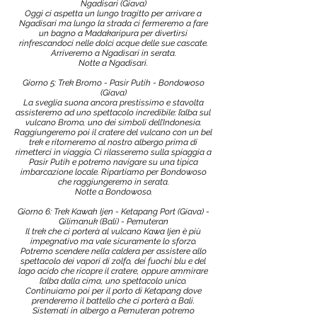
Ngadisari (Giava)
Oggi ci aspetta un lungo tragitto per arrivare a
Ngadisari ma lungo la strada ci fermeremo a fare
un bagno a Madakaripura per divertirsi
rinfrescandoci nelle dolci acque delle sue cascate.
Arriveremo a Ngadisari in serata.
Notte a Ngadisari.
Giorno 5: Trek Bromo - Pasir Putih - Bondowoso
(Giava)
La sveglia suona ancora prestissimo e stavolta
assisteremo ad uno spettacolo incredibile: l’alba sul
vulcano Bromo, uno dei simboli dell’Indonesia.
Raggiungeremo poi il cratere del vulcano con un bel
trek e ritorneremo al nostro albergo prima di
rimetterci in viaggio. Ci rilasseremo sulla spiaggia a
Pasir Putih e potremo navigare su una tipica
imbarcazione locale. Ripartiamo per Bondowoso
che raggiungeremo in serata.
Notte a Bondowoso.
Giorno 6: Trek Kawah Ijen - Ketapang Port (Giava) -
Gilimanuk (Bali) - Pemuteran
Il trek che ci porterà al vulcano Kawa Ijen è più
impegnativo ma vale sicuramente lo sforzo.
Potremo scendere nella caldera per assistere allo
spettacolo dei vapori di zolfo, dei fuochi blu e del
lago acido che ricopre il cratere, oppure ammirare
l’alba dalla cima, uno spettacolo unico.
Continuiamo poi per il porto di Ketapang dove
prenderemo il battello che ci porterà a Bali.
Sistemati in albergo a Pemuteran potremo