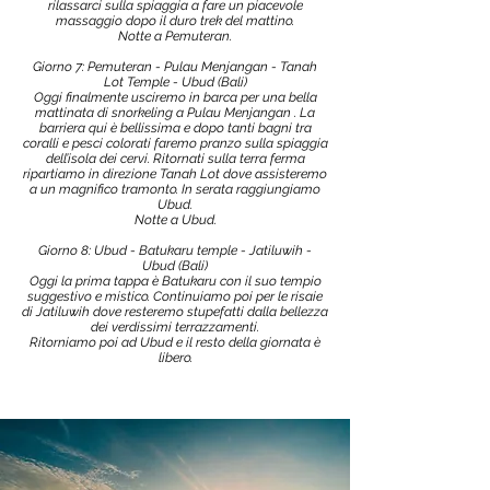
rilassarci sulla spiaggia a fare un piacevole
massaggio dopo il duro trek del mattino.
Notte a Pemuteran.
Giorno 7: Pemuteran - Pulau Menjangan - Tanah
Lot Temple - Ubud (Bali)
Oggi finalmente usciremo in barca per una bella
mattinata di snorkeling a Pulau Menjangan . La
barriera qui è bellissima e dopo tanti bagni tra
coralli e pesci colorati faremo pranzo sulla spiaggia
dell’isola dei cervi. Ritornati sulla terra ferma
ripartiamo in direzione Tanah Lot dove assisteremo
a un magnifico tramonto. In serata raggiungiamo
Ubud.
Notte a Ubud.
Giorno 8: Ubud - Batukaru temple - Jatiluwih -
Ubud (Bali)
Oggi la prima tappa è Batukaru con il suo tempio
suggestivo e mistico. Continuiamo poi per le risaie
di Jatiluwih dove resteremo stupefatti dalla bellezza
dei verdissimi terrazzamenti.
Ritorniamo poi ad Ubud e il resto della giornata è
libero.