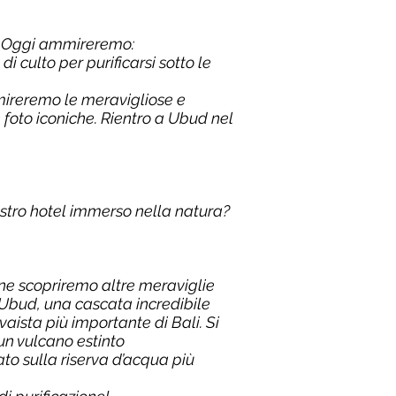
d! Oggi ammireremo:
i culto per purificarsi sotto le
mmireremo le meravigliose e
 foto iconiche. Rientro a Ubud nel
ostro hotel immerso nella natura?
one scopriremo altre meraviglie
 Ubud, una cascata incredibile
ista più importante di Bali. Si
 un vulcano estinto
to sulla riserva d’acqua più