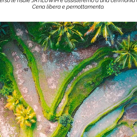
rso le risaie JATILUWIH e assisteremo a una cerimonia d
Cena libera e pernottamento.