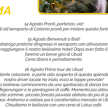
MA
14 Agosto Pronti…partenza…via!
ti all'aeroporto di Catania pronti per iniziare questa fan
15 Agosto Benvenuti a Bali!
5, disbrigo pratiche d’ingresso in aeroporto con attivazio
 raggiungere il nostro bellissimo hotel! Dopo aver fatto il 
faremo un breve giro di Ubud.
Cena libera e pernottamento.
16 Agosto Primo tour da Ubud
ante colazione, si parte alla scoperta di questa splendida 
nostro driver locale ha inizio, ecco le tappe previste!
ra balinese cominceremo da uno spettacolo di danza tr
egenungan e le piantagioni di caffè. Momento più attes
elle scimmie, piccola foresta pluviale abitata da più di
si. Andremo a visitare poi il caratteristico mercato di U
Chiudiamo in bellezza con una cena al Lotus cafè.