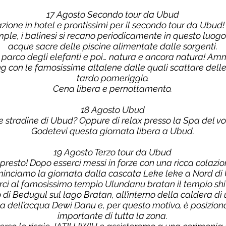
17 Agosto Secondo tour da Ubud
azione in hotel e prontissimi per il secondo tour da Ubu
ple, i balinesi si recano periodicamente in questo luogo d
acque sacre delle piscine alimentate dalle sorgenti.
l parco degli elefanti e poi… natura e ancora natura! A
ang con le famosissime altalene dalle quali scattare delle
tardo pomeriggio.
Cena libera e pernottamento.
18 Agosto Ubud
ate stradine di Ubud? Oppure di relax presso la Spa del v
Godetevi questa giornata libera a Ubud.
19 Agosto Terzo tour da Ubud
resto! Dopo esserci messi in forze con una ricca colazi
Cominciamo la giornata dalla cascata Leke leke a Nord di
ci al famosissimo tempio Ulundanu bratan il tempio shiva
o di Bedugul sul lago Bratan, all’interno della caldera di
ea dell’acqua Dewi Danu e, per questo motivo, è posiziona
importante di tutta la zona.