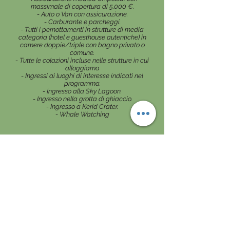
massimale di copertura di 5.000 €.
- Auto o Van con assicurazione.
- Carburante e parcheggi.
- Tutti i pernottamenti in strutture di media
categoria (hotel e guesthouse autentiche) in
camere doppie/triple con bagno privato o
comune.
- Tutte le colazioni incluse nelle strutture in cui
alloggiamo.
- Ingressi ai luoghi di interesse indicati nel
programma.
- Ingresso alla Sky Lagoon.
- Ingresso nella grotta di ghiaccio.
- Ingresso a Kerid Crater.
- Whale Watching
NON COMPRESO
- Tutto quello non direttamente esplicitato in
“Compreso”.
- Attività opzionali.
- Acquisti personali.
- Pasti e Bevande non incluse nel tour.