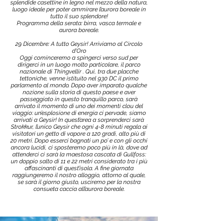
splendide casettine in legno nel mezzo della natura,
luogo ideale per poter ammirare l’aurora boreale in
tutto il suo splendore!
Programma della serata: birra, vasca termale e
aurora boreale.
29 Dicembre: A tutto Geysir! Arriviamo al Circolo
d'Oro
Oggi cominceremo a spingerci verso sud per
dirigerci in un luogo molto particolare, il parco
nazionale di Thingvellir . Qui, tra due placche
tettoniche, venne istituito nel 930 DC il primo
parlamento al mondo. Dopo aver imparato qualche
nozione sulla storia di questo paese e aver
passeggiato in questo tranquillo parco, sarà
arrivato il momento di uno dei momenti clou del
viaggio: un’esplosione di energia ci pervade, siamo
arrivati a Geysir! In quest’area a sorprenderci sarà
Strokkur, l’unico Geysir che ogni 4-8 minuti regala ai
visitatori un getto di vapore a 120 gradi, alto più di
20 metri. Dopo esserci bagnati un po’ e con gli occhi
ancora lucidi, ci sposteremo poco più in là, dove ad
attenderci ci sarà la maestosa cascata di Gullfoss:
un doppio salto di 11 e 22 metri considerato tra i più
affascinanti di quest’isola. A fine giornata
raggiungeremo il nostro alloggio, attorno al quale,
se sarà il giorno giusto, usciremo per la nostra
consueta caccia all’aurora boreale.