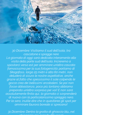
30 Dicembre: Visitiamo il sud dell'isola, tra
cascatone e spiagge nere
La giornata di oggi sarà dedicata interamente alla
visita della parte sud dell’isola. Inizieremo a
spostarci verso est per ammirare un’altra cascata
famosissima per la sua fotogenicità: parliamo di
Skogafoss, larga 25 metri e alta 60 metri, non
deluderà di sicuro le nostre aspettative, anche
grazie al fatto che spessissimo il sole colpendo le
gocce crea dei bellissimi arcobaleni. Se poi non
fosse abbastanza, poco più lontano abbiamo
preparato un’altra sorpresa per voi! E non sarà
assolutamente finita qui, la giornata ci sorprenderà
di nuovo con la particolarissima spiaggia nera.
Per la sera, inutile dire che in quest’area gli spot per
ammirare l’aurora boreale si sprecano!
31 Dicembre: Dentro la grotta di ghiaccio blu...nel