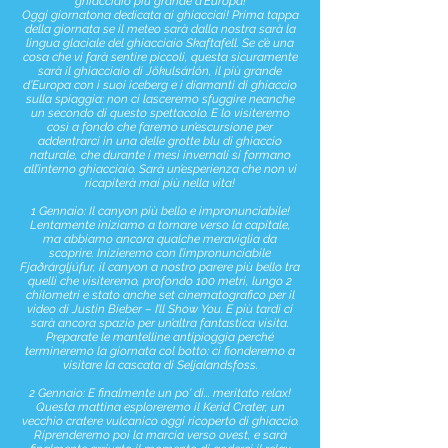
ghiacciaio più grande d'Europa!
Oggi giornatona dedicata ai ghiacciai! Prima tappa
della giornata se il meteo sarà dalla nostra sarà la
lingua glaciale del ghiacciaio Skaftafell. Se c’è una
cosa che vi farà sentire piccoli, questa sicuramente
sarà il ghiacciaio di Jökulsárlón, il più grande
d’Europa con i suoi iceberg e i diamanti di ghiaccio
sulla spiaggia: non ci lasceremo sfuggire neanche
un secondo di questo spettacolo. E lo visiteremo
così a fondo che faremo un’escursione per
addentrarci in una delle grotte blu di ghiaccio
naturale, che durante i mesi invernali si formano
all’interno ghiacciaio. Sarà un’esperienza che non vi
ricapiterà mai più nella vita!
1 Gennaio: Il canyon più bello e impronunciabile!
Lentamente iniziamo a tornare verso la capitale,
ma abbiamo ancora qualche meraviglia da
scoprire. Inizieremo con l’impronunciabile
Fjaðrárgljúfur, il canyon a nostro parere più bello tra
quelli che visiteremo, profondo 100 metri, lungo 2
chilometri e stato anche set cinematografico per il
video di Justin Bieber – I’ll Show You. E più tardi ci
sarà ancora spazio per un’altra fantastica visita.
Preparate le mantelline antipioggia perché
termineremo la giornata col botto: ci fionderemo a
visitare la cascata di Seljalandsfoss.
2 Gennaio: E finalmente un po' di... meritato relax!
Questa mattina esploreremo il Kerid Crater, un
vecchio cratere vulcanico oggi ricoperto di ghiaccio.
Riprenderemo poi la marcia verso ovest, e sarà