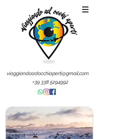
viaggiandoadocchiaperti@gmail.com
+39 338 5294992