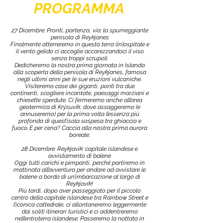
PROGRAMMA
27 Dicembre: Pronti, partenza, via: la spumeggiante
penisola di Reykjanes
Finalmente atterreremo in questa terra (in)ospitale e
il vento gelido ci accoglie accarezzandoci il viso
senza troppi scrupoli.
Dedicheremo la nostra prima giornata in Islanda
alla scoperta della penisola di Reykjanes, famosa
negli ultimi anni per le sue eruzioni vulcaniche.
Visiteremo case dei giganti, ponti tra due
continenti, scogliere incantate, paesaggi marziani e
chiesette sperdute. Ci fermeremo anche all’area
geotermica di Krýsuvík, dove assaggeremo (e
annuseremo) per la prima volta l’essenza più
profonda di quest’isola sospesa tra ghiaccio e
fuoco. E per cena? Caccia alla nostra prima aurora
boreale.
28 Dicembre: Reykjavik: capitale islandese e
avvistamento di balene
Oggi tutti carichi e pimpanti, perché partiremo in
mattinata all’avventura per andare ad avvistare le
balene a bordo di un’imbarcazione al largo di
Reykjavík!
Più tardi, dopo aver passeggiato per il piccolo
centro della capitale islandese tra Rainbow Street e
l’iconica cattedrale, ci allontaneremo leggermente
dai soliti itinerari turistici e ci addentreremo
nell’entroterra islandese. Passeremo la nottata in