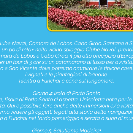
 Clube Naval, Camara de Lobos, Cabo Girao, Santana e S
n un po di relax nella vicina spiaggia Clube Naval, pren
amara de Lobos e Cabo Girao, il più alto precipizio d’Euro
per un tour di 3 ore su un catamarano di lusso per avvistar
 e Sao Vicente dove potremo ammirare le tipiche casett
i vigneti e le piantagioni di banane.
Rientro a Funchal e cena sul lungomare.
Giorno 4: Isola di Porto Santo
, l’isola di Porto Santo ci aspetta. Un’isoletta nota per 
ta. Qui è possibile fare anche delle immersioni e/o visit
mo vedere gli oggetti legati alla storia della navigazio
ro a Funchal nel tardo pomeriggio e serata a suon di music
Giorno 5: Salutiamo Madeira!