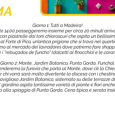
MA
Giorno 1: Tutti a Madeira!
r le 14.00 passeggeremo insieme per circa 20 minuti arr
con piastrelle dai toni chiaroscuri che ospita un bellissi
ta al Forte di Pico, un’antica prigione che si trova nel qua
o al mercado dei lavradores dove potremo fare shopping
 i “rebuçados de funcho” (dolcetti al finocchio) e le caram
Giorno 2: Monte, Jardim Botanico, Punta Gorda, Funchal
deremo la funivia che porta al Monte, dove c’è la Chie
r chi vorrà sarà molto divertente la discesa con i chestin
aviglioso Jardim Botanico, sistemato su delle terrazze disp
Il giardino ospita tantissime varietà di piante e fiori anch
a alla spiaggia di Punta Gorda. Cena tipica e serata ins