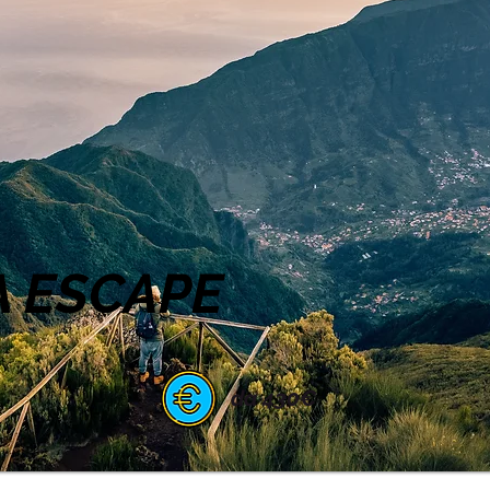
 ESCAPE
da 430€