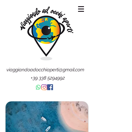
viaggiandoadocchiaperti@gmail.com
+39 338 5294992