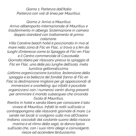
Giorno 1: Partenza dall'Italia
Partenza con voli di linea per Mauritius.
Giorno 2: Arrivo a Mauritius
Arrivo all’aeroporto internazionale di Mauritius e
trasferimento in albergo. Sistemazione in camera
doppia standard con trattamento di prima
colazione.
Villa Caroline beach hotel è posizionato in riva al
mare nella zona di Flic en Flac, si trova a 5 km da
luoghi d'interesse come la Spiaggia di Flic-en-Flac
e il Centro commerciale di Cascavelle.
Giornata libera per rilassarsi presso la spiaggia di
Flic en Flac, una delle più lunghe dell’isola, meta
turistica gettonatissima.
L’ottima organizzazione turistica, l’estensione della
spiaggia e la bellezza dei fondali fanno di Flic en
Flac la destinazione migliore per gli appassionati di
immersioni e snorkeling: qui infatti è possibile
organizzarsi con i numerosi centri diving presenti
per ammirare il mondo subacqueo che circonda
l’isola di Mauritius.
Rientro in hotel e serata libera per conoscere il lato
vivace di Mauritius. Infatti le notti sull’isola si
contrappongono alle rilassanti giornate di mare. Le
serate nei locali si svolgono sulla riva all’Oceano
Indiano, coccolati dal costante suono della risacca
marina e al ritmo della segà, la danza tipica
sull’isola che, con i suoi ritmi allegri e coinvolgenti,
riesce ad accendere l’entusiasmo.