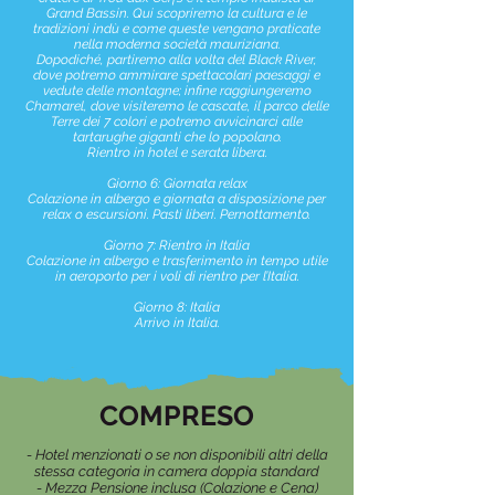
Grand Bassin. Qui scopriremo la cultura e le
tradizioni indù e come queste vengano praticate
nella moderna società mauriziana.
Dopodiché, partiremo alla volta del Black River,
dove potremo ammirare spettacolari paesaggi e
vedute delle montagne; infine raggiungeremo
Chamarel, dove visiteremo le cascate, il parco delle
Terre dei 7 colori e potremo avvicinarci alle
tartarughe giganti che lo popolano.
Rientro in hotel e serata libera.
Giorno 6: Giornata relax
Colazione in albergo e giornata a disposizione per
relax o escursioni. Pasti liberi. Pernottamento.
Giorno 7: Rientro in Italia
Colazione in albergo e trasferimento in tempo utile
in aeroporto per i voli di rientro per l’Italia.
Giorno 8: Italia
Arrivo in Italia.
COMPRESO
- Hotel menzionati o se non disponibili altri della
stessa categoria in camera doppia standard
- Mezza Pensione inclusa (Colazione e Cena)