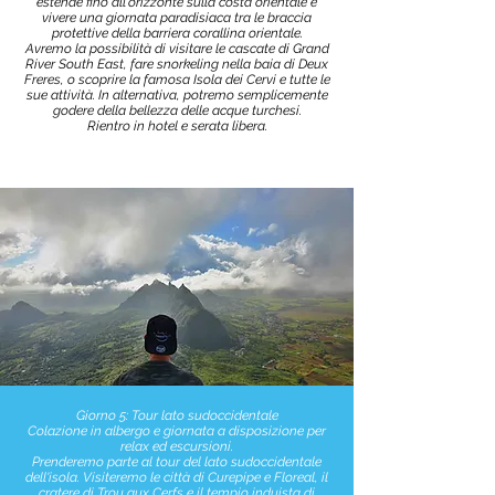
estende fino all'orizzonte sulla costa orientale e
vivere una giornata paradisiaca tra le braccia
protettive della barriera corallina orientale.
Avremo la possibilità di visitare le cascate di Grand
River South East, fare snorkeling nella baia di Deux
Freres, o scoprire la famosa Isola dei Cervi e tutte le
sue attività. In alternativa, potremo semplicemente
godere della bellezza delle acque turchesi.
Rientro in hotel e serata libera.
Giorno 5: Tour lato sudoccidentale
Colazione in albergo e giornata a disposizione per
relax ed escursioni.
Prenderemo parte al tour del lato sudoccidentale
dell'isola. Visiteremo le città di Curepipe e Floreal, il
cratere di Trou aux Cerfs e il tempio induista di