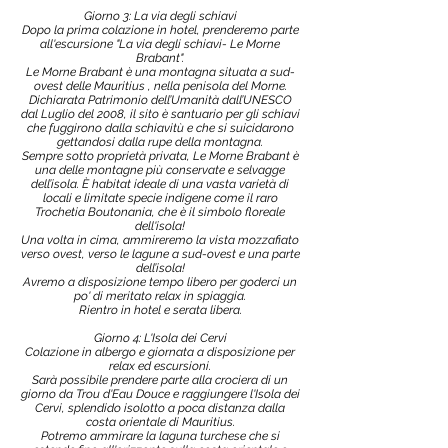
Giorno 3: La via degli schiavi
Dopo la prima colazione in hotel, prenderemo parte
all'escursione "La via degli schiavi- Le Morne
Brabant".
Le Morne Brabant è una montagna situata a sud-
ovest delle Mauritius , nella penisola del Morne.
Dichiarata Patrimonio dell’Umanità dall’UNESCO
dal Luglio del 2008, il sito è santuario per gli schiavi
che fuggirono dalla schiavitù e che si suicidarono
gettandosi dalla rupe della montagna.
Sempre sotto proprietà privata, Le Morne Brabant è
una delle montagne più conservate e selvagge
dell’isola. È habitat ideale di una vasta varietà di
locali e limitate specie indigene come il raro
Trochetia Boutonania, che è il simbolo floreale
dell'isola!
Una volta in cima, ammireremo la vista mozzafiato
verso ovest, verso le lagune a sud-ovest e una parte
dell’isola!
Avremo a disposizione tempo libero per goderci un
po' di meritato relax in spiaggia.
Rientro in hotel e serata libera.
Giorno 4: L'Isola dei Cervi
Colazione in albergo e giornata a disposizione per
relax ed escursioni.
Sarà possibile prendere parte alla crociera di un
giorno da Trou d'Eau Douce e raggiungere l'Isola dei
Cervi, splendido isolotto a poca distanza dalla
costa orientale di Mauritius.
Potremo ammirare la laguna turchese che si