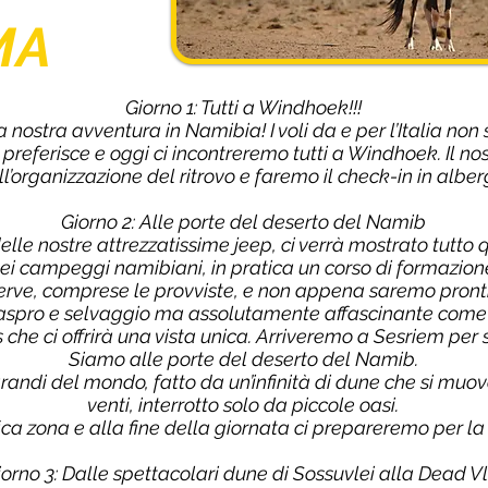
MA
Giorno 1: Tutti a Windhoek!!!
 nostra avventura in Namibia! I voli da e per l’Italia non
preferisce e oggi ci incontreremo tutti a Windhoek. Il nos
ll’organizzazione del ritrovo e faremo il check-in in alber
Giorno 2: Alle porte del deserto del Namib
e nostre attrezzatissime jeep, ci verrà mostrato tutto q
nei campeggi namibiani, in pratica un corso di formazio
erve, comprese le provviste, e non appena saremo pronti
spro e selvaggio ma assolutamente affascinante come 
 che ci offrirà una vista unica. Arriveremo a Sesriem per 
Siamo alle porte del deserto del Namib.
 grandi del mondo, fatto da un’infinità di dune che si m
venti, interrotto solo da piccole oasi.
a zona e alla fine della giornata ci prepareremo per la 
iorno 3: Dalle spettacolari dune di Sossuvlei alla Dead Vl