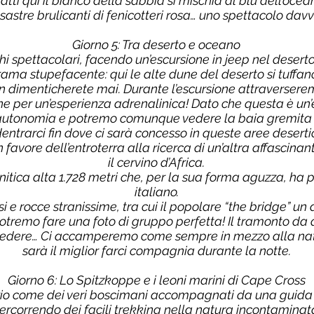
fatti qui il bianco della sabbia si mischia al blu dell’oc
ssastre brulicanti di fenicotteri rosa… uno spettacolo davv
Giorno 5: Tra deserto e oceano
i spettacolari, facendo un’escursione in jeep nel deser
rama stupefacente: qui le alte dune del deserto si tuffan
 dimenticherete mai. Durante l’escursione attraversere
ne per un’esperienza adrenalinica! Dato che questa è un’
 autonomia e potremo comunque vedere la baia gremita di
entrarci fin dove ci sarà concesso in queste aree deserti
favore dell’entroterra alla ricerca di un’altra affascina
il cervino d’Africa.
nitica alta 1.728 metri che, per la sua forma aguzza, ha
italiano.
si e rocce stranissime, tra cui il popolare “the bridge” u
otremo fare una foto di gruppo perfetta! Il tramonto da q
credere… Ci accamperemo come sempre in mezzo alla natu
sarà il miglior farci compagnia durante la notte.
Giorno 6: Lo Spitzkoppe e i leoni marini di Cape Cross
rio come dei veri boscimani accompagnati da una guida
ercorrendo dei facili trekking nella natura incontaminat