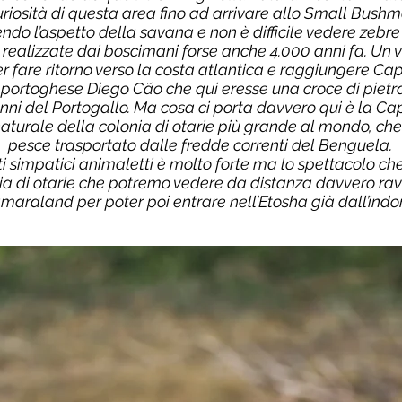
curiosità di questa area fino ad arrivare allo Small Bush
l’aspetto della savana e non è difficile vedere zebre e
e realizzate dai boscimani forse anche 4.000 anni fa. Un 
er fare ritorno verso la costa atlantica e raggiungere C
portoghese Diego Cão che qui eresse una croce di pietra 
nni del Portogallo. Ma cosa ci porta davvero qui è la C
 naturale della colonia di otarie più grande al mondo, ch
pesce trasportato dalle fredde correnti del Benguela.
 simpatici animaletti è molto forte ma lo spettacolo che s
iaia di otarie che potremo vedere da distanza davvero rav
maraland per poter poi entrare nell’Etosha già dall’ind