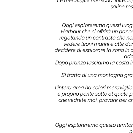
Le meraviglie non sono finite, in
saline ro
Oggi esploreremo questi luogh
Harbour che ci offrirà un pano
regalando un contrasto che non
vedere leoni marini e alte du
decidere di esplorare la zona in
add
Dopo pranzo lasciamo la costa in 
Si tratta di una montagna gra
L’intera area ha colori meraviglio
e proprio ponte sotto al quale p
che vedrete mai, provare per 
Oggi esploreremo questo territo
p