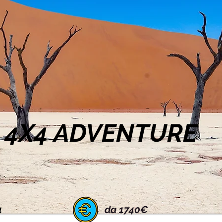
 4X4 ADVENTURE
4
da 1740€