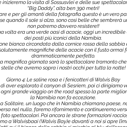
inizieremo la visita di Sossusvlei e delle sue spettacola
“Big Daddy”, alta ben 390 metri!
re e per gli amanti della fotografia questo è un vero pa
se quando il sole si alza, sono così belle che sembrerà u
non potremo davvero resistere!!
 volta era una verde oasi di acacie, oggi un incredibile c
dei posti più iconici della Namibia.
ione bianca circondata dalla cornice rossa della sabbia 
ssolutamente magnifiche delle acacie con il fusto ormai f
drammaticamente perfetto.
a magnifica giornata sarà lo spettacolare tramonto che 
stelle che avremo sopra i nostri occhi per tutta la notte!
Giorno 4: Le saline rosa e i fenicotteri di Walvis Bay
di aver esplorato il canyon di Sesriem, poi ci dirigiamo v
ogni grande viaggio on the road spesso la parte migliore
la Namibia non fa eccezione.
a Solitaire, un luogo che in Namibia chiamano paese, n
ersa nel nulla, faremo rifornimento e continueremo vers
foto spettacolari. Poi ancora le strane formazioni rocci
amo a Walvisbaai (Walvis Bay)e davanti a noi si apre l’