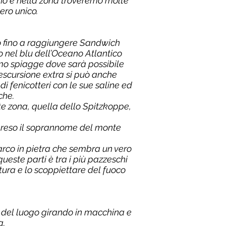
eano e nella zona troveremo molte
ero unico.
to fino a raggiungere Sandwich
o nel blu dell’Oceano Atlantico
mo spiagge dove sarà possibile
escursione extra si può anche
 fenicotteri con le sue saline ed
che.
nte zona, quella dello Spitzkoppe,
 preso il soprannome del monte
n arco in pietra che sembra un vero
ueste parti è tra i più pazzeschi
ra e lo scoppiettare del fuoco
 del luogo girando in macchina e
a.