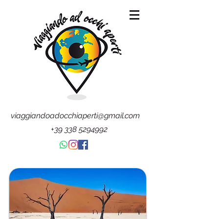
viaggiandoadocchiaperti@gmail.com
+39 338 5294992