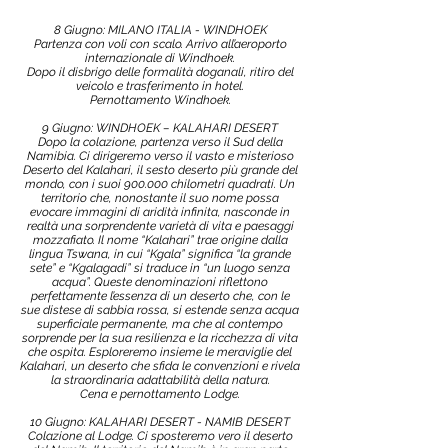
8 Giugno: MILANO ITALIA - WINDHOEK
Partenza con voli con scalo. Arrivo all’aeroporto
internazionale di Windhoek.
Dopo il disbrigo delle formalità doganali, ritiro del
veicolo e trasferimento in hotel.
Pernottamento Windhoek.
9 Giugno: WINDHOEK – KALAHARI DESERT
Dopo la colazione, partenza verso il Sud della
Namibia. Ci dirigeremo verso il vasto e misterioso
Deserto del Kalahari, il sesto deserto più grande del
mondo, con i suoi 900.000 chilometri quadrati. Un
territorio che, nonostante il suo nome possa
evocare immagini di aridità infinita, nasconde in
realtà una sorprendente varietà di vita e paesaggi
mozzafiato. Il nome “Kalahari” trae origine dalla
lingua Tswana, in cui “Kgala” significa “la grande
sete” e “Kgalagadi” si traduce in “un luogo senza
acqua”. Queste denominazioni riflettono
perfettamente l’essenza di un deserto che, con le
sue distese di sabbia rossa, si estende senza acqua
superficiale permanente, ma che al contempo
sorprende per la sua resilienza e la ricchezza di vita
che ospita. Esploreremo insieme le meraviglie del
Kalahari, un deserto che sfida le convenzioni e rivela
la straordinaria adattabilità della natura.
Cena e pernottamento Lodge.
10 Giugno: KALAHARI DESERT - NAMIB DESERT
Colazione al Lodge. Ci sposteremo vero il deserto