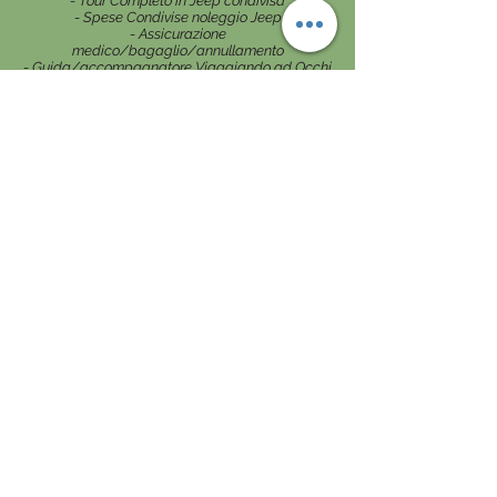
- Tour Completo in Jeep condivisa
- Spese Condivise noleggio Jeep
- Assicurazione
medico/bagaglio/annullamento
- Guida/accompagnatore Viaggiando ad Occhi
Aperti
- Gruppo con numero limitato di partecipanti
NON COMPRESO
- Visto di Ingresso Namibia (85€ a persona
da fare online)
- Escursioni facoltative
- Spese di natura personale ed attività Extra
- Tutte le bevande e i pasti non menzionati
- Tutto quanto non espressamente indicato
ne "compreso"