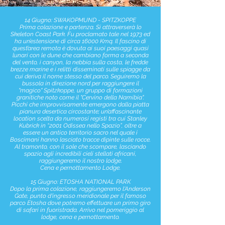
14 Giugno: SWAKOPMUND - SPITZKOPPE
Prima colazione e partenza. Si attraverserà lo
Skeleton Coast Park. Fu proclamato tale nel 1973 ed
ha un’estensione di circa 16000 Kmq. Il fascino di
quest’area remota è dovuta ai suoi paesaggi quasi
lunari con le dune che cambiano forma a seconda
del vento, i canyon, la nebbia sulla costa, le fredde
brezze marine e i relitti disseminati sulle spiagge da
cui deriva il nome stesso del parco. Seguiremo la
bussola in direzione nord per raggiungere il
"magico" Spitzkoppe, un gruppo di formazioni
granitiche noto come il "Cervino della Namibia".
Picchi che improvvisamente emergono dalla piatta
pianura desertica circostante; un’affascinante
location scelta da numerosi registi tra cui Stanley
Kubrick in “2001 Odissea nello Spazio”, oltre a
essere un antico territorio sacro nel quale i
Boscimani hanno lasciato tracce dipinte sulle rocce.
Al tramonto, con il sole che scompare, lasciando
spazio agli incredibili cieli stellati africani,
raggiungeremo il nostro lodge.
Cena e pernottamento Lodge.
15 Giugno: ETOSHA NATIONAL PARK
Dopo la prima colazione, raggiungeremo l'Anderson
Gate, punto d'ingresso meridionale per il famoso
parco Etosha dove potremo effettuare un primo giro
di safari in fuoristrada. Arrivo nel pomeriggio al
lodge, cena e pernottamento.