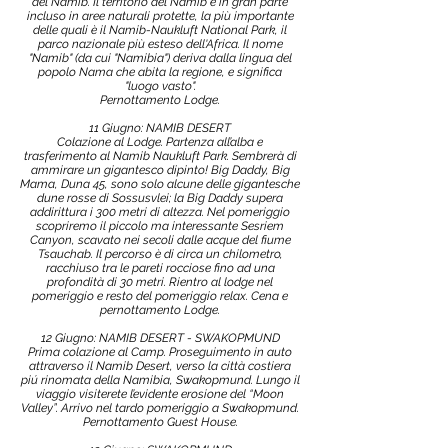
del Namib. Il territorio del Namib è in gran parte
incluso in aree naturali protette, la più importante
delle quali è il Namib-Naukluft National Park, il
parco nazionale più esteso dell'Africa. Il nome
"Namib" (da cui "Namibia") deriva dalla lingua del
popolo Nama che abita la regione, e significa
"luogo vasto".
Pernottamento Lodge.
11 Giugno: NAMIB DESERT
Colazione al Lodge. Partenza all’alba e
trasferimento al Namib Naukluft Park. Sembrerà di
ammirare un gigantesco dipinto! Big Daddy, Big
Mama, Duna 45, sono solo alcune delle gigantesche
dune rosse di Sossusvlei; la Big Daddy supera
addirittura i 300 metri di altezza. Nel pomeriggio
scopriremo il piccolo ma interessante Sesriem
Canyon, scavato nei secoli dalle acque del fiume
Tsauchab. Il percorso è di circa un chilometro,
racchiuso tra le pareti rocciose fino ad una
profondità di 30 metri. Rientro al lodge nel
pomeriggio e resto del pomeriggio relax. Cena e
pernottamento Lodge.
12 Giugno: NAMIB DESERT - SWAKOPMUND
Prima colazione al Camp. Proseguimento in auto
attraverso il Namib Desert, verso la città costiera
piú rinomata della Namibia, Swakopmund. Lungo il
viaggio visiterete l’evidente erosione del “Moon
Valley”. Arrivo nel tardo pomeriggio a Swakopmund.
Pernottamento Guest House.