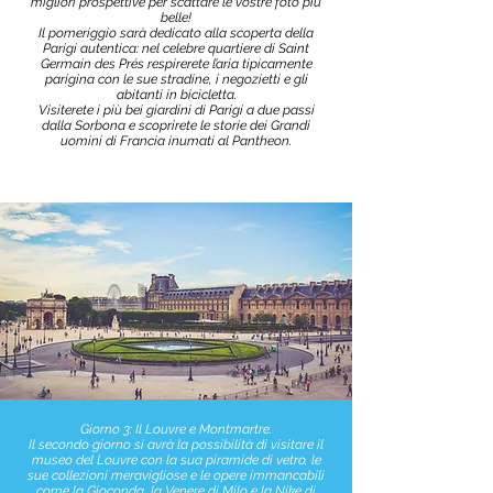
migliori prospettive per scattare le vostre foto più
belle!
Il pomeriggio sarà dedicato alla scoperta della
Parigi autentica: nel celebre quartiere di Saint
Germain des Prés respirerete l’aria tipicamente
parigina con le sue stradine, i negozietti e gli
abitanti in bicicletta.
Visiterete i più bei giardini di Parigi a due passi
dalla Sorbona e scoprirete le storie dei Grandi
uomini di Francia inumati al Pantheon.
Giorno 3: Il Louvre e Montmartre.
Il secondo giorno si avrà la possibilità di visitare il
museo del Louvre con la sua piramide di vetro, le
sue collezioni meravigliose e le opere immancabili
come la Gioconda, la Venere di Milo e la Nike di