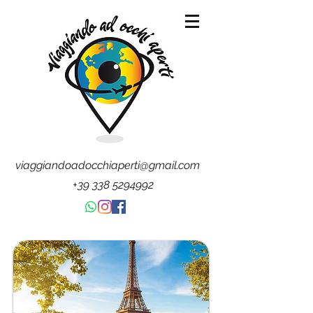
viaggiandoadocchiaperti@gmail.com
+39 338 5294992