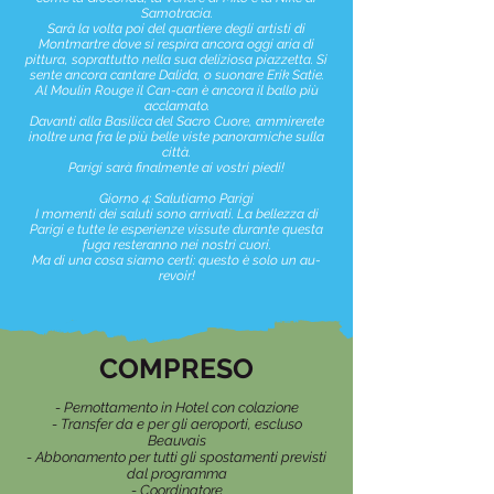
Samotracia.
Sarà la volta poi del quartiere degli artisti di
Montmartre dove si respira ancora oggi aria di
pittura, soprattutto nella sua deliziosa piazzetta. Si
sente ancora cantare Dalida, o suonare Erik Satie.
Al Moulin Rouge il Can-can è ancora il ballo più
acclamato.
Davanti alla Basilica del Sacro Cuore, ammirerete
inoltre una fra le più belle viste panoramiche sulla
città.
Parigi sarà finalmente ai vostri piedi!
Giorno 4: Salutiamo Parigi
I momenti dei saluti sono arrivati. La bellezza di
Parigi e tutte le esperienze vissute durante questa
fuga resteranno nei nostri cuori.
Ma di una cosa siamo certi: questo è solo un au-
revoir!
COMPRESO
- Pernottamento in Hotel con colazione
- Transfer da e per gli aeroporti, escluso
Beauvais
- Abbonamento per tutti gli spostamenti previsti
dal programma
- Coordinatore