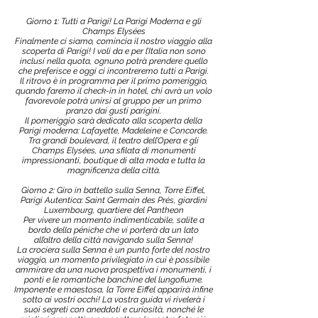
Giorno 1: Tutti a Parigi! La Parigi Moderna e gli
Champs Elysées
Finalmente ci siamo, comincia il nostro viaggio alla
scoperta di Parigi! I voli da e per l’Italia non sono
inclusi nella quota, ognuno potrà prendere quello
che preferisce e oggi ci incontreremo tutti a Parigi.
Il ritrovo è in programma per il primo pomeriggio,
quando faremo il check-in in hotel, chi avrà un volo
favorevole potrà unirsi al gruppo per un primo
pranzo dai gusti parigini.
Il pomeriggio sarà dedicato alla scoperta della
Parigi moderna: Lafayette, Madeleine e Concorde.
Tra grandi boulevard, il teatro dell’Opera e gli
Champs Elysées, una sfilata di monumenti
impressionanti, boutique di alta moda e tutta la
magnificenza della città.
Giorno 2: Giro in battello sulla Senna, Torre Eiffel,
Parigi Autentica: Saint Germain des Prés, giardini
Luxembourg, quartiere del Pantheon
Per vivere un momento indimenticabile, salite a
bordo della péniche che vi porterà da un lato
all’altro della città navigando sulla Senna!
La crociera sulla Senna è un punto forte del nostro
viaggio, un momento privilegiato in cui è possibile
ammirare da una nuova prospettiva i monumenti, i
ponti e le romantiche banchine del lungofiume.
Imponente e maestosa, la Torre Eiffel apparirà infine
sotto ai vostri occhi! La vostra guida vi rivelerà i
suoi segreti con aneddoti e curiosità, nonché le