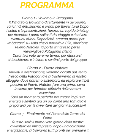
PROGRAMMA
Giorno 1 - Voliamo in Patagonia
Il 7 marzo ci troviamo direttamente in aeroporto,
carichi di entusiasmo e pronti per l’avventura! Dopo
i saluti e le presentazioni, faremo un rapido briefing
per ricordare i punti salienti del viaggio e risolvere
eventuali dubbi. Dopodiché, saremo pronti per
imbarcarci sul volo che ci porterà in Cile, direzione
Puerto Natales, la porta d’ingresso per la
meravigliosa Patagonia cilena.
Durante il volo avremo tempo per rilassarci,
chiacchierare e iniziare a sentirci parte del gruppo.
Giorno 2 - Puerto Natales
Arrivati a destinazione, verremo accolti dal vento
fresco della Patagonia e ci trasferiremo al nostro
alloggio, dove potremo sistemarci ed esplorare il bel
paesino di Puerto Natales fare una prima cena
insieme per brindare all’inizio della nostra
avventura.
Sarà un momento perfetto per creare la giusta
energia e sentirci già un po’ come una famiglia e
prepararci per le avventure dei giorni successivi!
Giorno 3 - Finalmente nel Parco delle Torres del
Paine
Questo sarà Il primo vero giorno della nostra
avventura ed inizia presto: dopo una colazione
energizzante, ci troviamo tutti pronti per prendere il