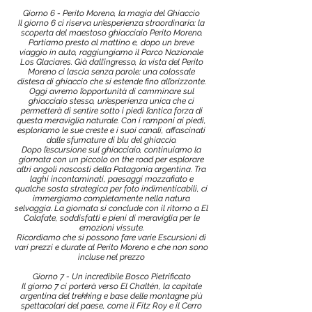
Giorno 6 - Perito Moreno, la magia del Ghiaccio
Il giorno 6 ci riserva un’esperienza straordinaria: la
scoperta del maestoso ghiacciaio Perito Moreno.
Partiamo presto al mattino e, dopo un breve
viaggio in auto, raggiungiamo il Parco Nazionale
Los Glaciares. Già dall’ingresso, la vista del Perito
Moreno ci lascia senza parole: una colossale
distesa di ghiaccio che si estende fino all’orizzonte.
Oggi avremo l’opportunità di camminare sul
ghiacciaio stesso, un’esperienza unica che ci
permetterà di sentire sotto i piedi l’antica forza di
questa meraviglia naturale. Con i ramponi ai piedi,
esploriamo le sue creste e i suoi canali, affascinati
dalle sfumature di blu del ghiaccio.
Dopo l’escursione sul ghiacciaio, continuiamo la
giornata con un piccolo on the road per esplorare
altri angoli nascosti della Patagonia argentina. Tra
laghi incontaminati, paesaggi mozzafiato e
qualche sosta strategica per foto indimenticabili, ci
immergiamo completamente nella natura
selvaggia. La giornata si conclude con il ritorno a El
Calafate, soddisfatti e pieni di meraviglia per le
emozioni vissute.
Ricordiamo che si possono fare varie Escursioni di
vari prezzi e durate al Perito Moreno e che non sono
incluse nel prezzo
Giorno 7 - Un incredibile Bosco Pietrificato
Il giorno 7 ci porterà verso El Chaltén, la capitale
argentina del trekking e base delle montagne più
spettacolari del paese, come il Fitz Roy e il Cerro