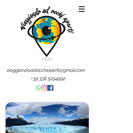
viaggiandoadocchiaperti@gmail.com
+39 338 5294992