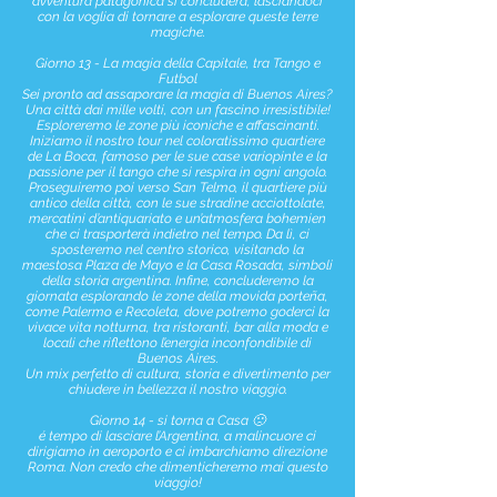
avventura patagonica si concluderà, lasciandoci
con la voglia di tornare a esplorare queste terre
magiche.
Giorno 13 - La magia della Capitale, tra Tango e
Futbol
Sei pronto ad assaporare la magia di Buenos Aires?
Una città dai mille volti, con un fascino irresistibile!
Esploreremo le zone più iconiche e affascinanti.
Iniziamo il nostro tour nel coloratissimo quartiere
de La Boca, famoso per le sue case variopinte e la
passione per il tango che si respira in ogni angolo.
Proseguiremo poi verso San Telmo, il quartiere più
antico della città, con le sue stradine acciottolate,
mercatini d’antiquariato e un’atmosfera bohemien
che ci trasporterà indietro nel tempo. Da lì, ci
sposteremo nel centro storico, visitando la
maestosa Plaza de Mayo e la Casa Rosada, simboli
della storia argentina. Infine, concluderemo la
giornata esplorando le zone della movida porteña,
come Palermo e Recoleta, dove potremo goderci la
vivace vita notturna, tra ristoranti, bar alla moda e
locali che riflettono l’energia inconfondibile di
Buenos Aires.
Un mix perfetto di cultura, storia e divertimento per
chiudere in bellezza il nostro viaggio.
Giorno 14 - si torna a Casa 🙁
é tempo di lasciare l’Argentina, a malincuore ci
dirigiamo in aeroporto e ci imbarchiamo direzione
Roma. Non credo che dimenticheremo mai questo
viaggio!