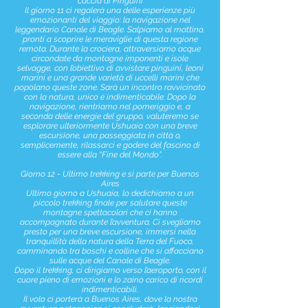
caccia di Pinguini
Il giorno 11 ci regalerà una delle esperienze più
emozionanti del viaggio: la navigazione nel
leggendario Canale di Beagle. Salpiamo al mattino,
pronti a scoprire le meraviglie di questa regione
remota. Durante la crociera, attraversiamo acque
circondate da montagne imponenti e isole
selvagge, con l’obiettivo di avvistare pinguini, leoni
marini e una grande varietà di uccelli marini che
popolano queste zone. Sarà un incontro ravvicinato
con la natura, unico e indimenticabile. Dopo la
navigazione, rientriamo nel pomeriggio e, a
seconda delle energie del gruppo, valuteremo se
esplorare ulteriormente Ushuaia con una breve
escursione, una passeggiata in città o,
semplicemente, rilassarci e godere del fascino di
essere alla “Fine del Mondo”.
Giorno 12 - Ultimo trekking e si parte per Buenos
Aires
Ultimo giorno a Ushuaia, lo dedichiamo a un
piccolo trekking finale per salutare queste
montagne spettacolari che ci hanno
accompagnato durante l’avventura. Ci svegliamo
presto per una breve escursione, immersi nella
tranquillità della natura della Terra del Fuoco,
camminando tra boschi e colline che si affacciano
sulle acque del Canale di Beagle.
Dopo il trekking, ci dirigiamo verso l’aeroporto, con il
cuore pieno di emozioni e lo zaino carico di ricordi
indimenticabili.
Il volo ci porterà a Buenos Aires, dove la nostra