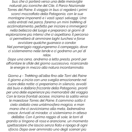
bus che ci porterà verso una delle meraviglie
naturali più iconiche del Cile, il Parco Nazionale
Torres del Paine. Il viaggio in bus ci regalerà i primi
scorci mozzafiato della Patagonia, con le sue
montagne imponenti e i vasti spazi selvaggi. Una
volta entrati nel parco, faremo un mini trekking di
acclimatamento, perfetto per iniziare a immergerci
nella bellezza del luogo e prepararci ai giorni di
esplorazione più intensi che ci aspettano. Il percorso
ci permetterà di ammirare laghi turchesi e forse
avvistare qualche guanaco o condor.
Nel pomeriggio raggiungeremo il campeggio, dove
ci sistemeremo nelle tende e ci godremo un po’ di
relax.
Dopo una cena, andremo a letto presto, pronti per
affrontare le sfide del giorno successivo, ricaricando
le energie in mezzo alla natura incontaminata.
Giorno 4 - Trekking all'alba fino alle Torri del Paine
Il giorno 4 inizia con una sveglia emozionante nel
cuore della notte: ci prepariamo in silenzio, avvolti
dal buio e dall’aria frizzante della Patagonia, pronti
per una delle esperienze più memorabili del viaggio.
Con le torce frontali accese, iniziamo la salita verso
le maestose Torres del Paine. Il cammino sotto il
cielo stellato crea un’atmosfera magica, e man
mano che ci avviciniamo alla meta, l’adrenalina
cresce. Arrivati al mirador, ci sistemiamo in attesa
dell’alba. Con il primo raggio di sole, le torri di
granito si tingono di rosa e arancione, un momento
spettacolare che lascia senza fiato e ripaga di ogni
sforzo. Dopo aver ammirato uno degli scenari più