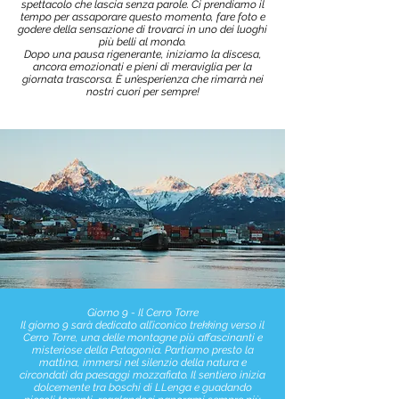
spettacolo che lascia senza parole. Ci prendiamo il
tempo per assaporare questo momento, fare foto e
godere della sensazione di trovarci in uno dei luoghi
più belli al mondo.
Dopo una pausa rigenerante, iniziamo la discesa,
ancora emozionati e pieni di meraviglia per la
giornata trascorsa. È un’esperienza che rimarrà nei
nostri cuori per sempre!
Giorno 9 - Il Cerro Torre
Il giorno 9 sarà dedicato all’iconico trekking verso il
Cerro Torre, una delle montagne più affascinanti e
misteriose della Patagonia. Partiamo presto la
mattina, immersi nel silenzio della natura e
circondati da paesaggi mozzafiato. Il sentiero inizia
dolcemente tra boschi di LLenga e guadando