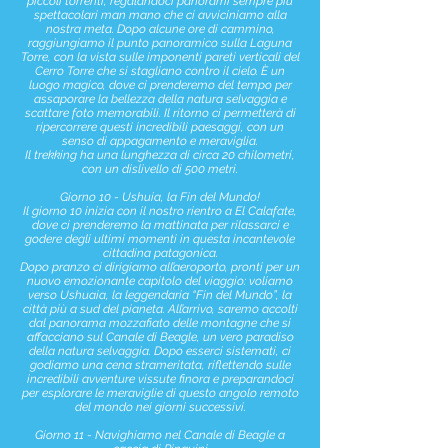
piccoli torrenti, regalandoci panorami sempre più
spettacolari man mano che ci avviciniamo alla
nostra meta. Dopo alcune ore di cammino,
raggiungiamo il punto panoramico sulla Laguna
Torre, con la vista sulle imponenti pareti verticali del
Cerro Torre che si stagliano contro il cielo. È un
luogo magico, dove ci prenderemo del tempo per
assaporare la bellezza della natura selvaggia e
scattare foto memorabili. Il ritorno ci permetterà di
ripercorrere questi incredibili paesaggi, con un
senso di appagamento e meraviglia.
Il trekking ha una lunghezza di circa 20 chilometri,
con un dislivello di 500 metri.
Giorno 10 - Ushuia, la Fin del Mundo!
Il giorno 10 inizia con il nostro rientro a El Calafate,
dove ci prenderemo la mattinata per rilassarci e
godere degli ultimi momenti in questa incantevole
cittadina patagonica.
Dopo pranzo ci dirigiamo all’aeroporto, pronti per un
nuovo emozionante capitolo del viaggio: voliamo
verso Ushuaia, la leggendaria “Fin del Mundo”, la
città più a sud del pianeta. All’arrivo, saremo accolti
dal panorama mozzafiato delle montagne che si
affacciano sul Canale di Beagle, un vero paradiso
della natura selvaggia. Dopo esserci sistemati, ci
godiamo una cena strameritata, riflettendo sulle
incredibili avventure vissute finora e preparandoci
per esplorare le meraviglie di questo angolo remoto
del mondo nei giorni successivi.
Giorno 11 - Navighiamo nel Canale di Beagle a