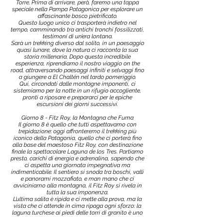
Torre. Prima di arrivare, però, faremo una tappa
speciale nella Pampa Patagonica per esplorare un
affascinante bosco pietrificato.
Questo luogo unico ci trasporterà indietro nel
tempo, camminando tra antichi tronchi fossilizzati,
testimoni di un’era lontana.
Sarà un trekking diverso dal solito, in un paesaggio
quasi lunare, dove la natura ci racconta la sua
storia millenaria. Dopo questa incredibile
esperienza, riprendiamo il nostro viaggio on the
road, attraversando paesaggi infiniti e selvaggi fino
a giungere a El Chaltén nel tardo pomeriggio.
Qui, circondati dalle montagne imponenti, ci
sistemiamo per la notte in un rifugio accogliente,
pronti a riposare e prepararci per le epiche
escursioni dei giorni successivi.
Giorno 8 - Fitz Roy, la Montagna che Fuma
Il giorno 8 è quello che tutti aspettavamo con
trepidazione: oggi affronteremo il trekking più
iconico della Patagonia, quello che ci porterà fino
alla base del maestoso Fitz Roy, con destinazione
finale la spettacolare Laguna de los Tres. Partiamo
presto, carichi di energia e adrenalina, sapendo che
ci aspetta una giornata impegnativa ma
indimenticabile. Il sentiero si snoda tra boschi, valli
e panorami mozzafiato, e man mano che ci
avviciniamo alla montagna, il Fitz Roy si rivela in
tutta la sua imponenza.
L’ultima salita è ripida e ci mette alla prova, ma la
vista che ci attende in cima ripaga ogni sforzo: la
laguna turchese ai piedi delle torri di granito è uno