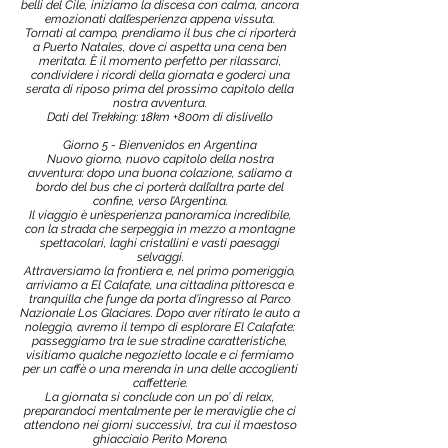
belli del Cile, iniziamo la discesa con calma, ancora
emozionati dall’esperienza appena vissuta.
Tornati al campo, prendiamo il bus che ci riporterà
a Puerto Natales, dove ci aspetta una cena ben
meritata. È il momento perfetto per rilassarci,
condividere i ricordi della giornata e goderci una
serata di riposo prima del prossimo capitolo della
nostra avventura.
Dati del Trekking: 18km +800m di dislivello
Giorno 5 - Bienvenidos en Argentina
Nuovo giorno, nuovo capitolo della nostra
avventura: dopo una buona colazione, saliamo a
bordo del bus che ci porterà dall’altra parte del
confine, verso l’Argentina.
Il viaggio è un’esperienza panoramica incredibile,
con la strada che serpeggia in mezzo a montagne
spettacolari, laghi cristallini e vasti paesaggi
selvaggi.
Attraversiamo la frontiera e, nel primo pomeriggio,
arriviamo a El Calafate, una cittadina pittoresca e
tranquilla che funge da porta d’ingresso al Parco
Nazionale Los Glaciares. Dopo aver ritirato le auto a
noleggio, avremo il tempo di esplorare El Calafate:
passeggiamo tra le sue stradine caratteristiche,
visitiamo qualche negozietto locale e ci fermiamo
per un caffè o una merenda in una delle accoglienti
caffetterie.
La giornata si conclude con un po’ di relax,
preparandoci mentalmente per le meraviglie che ci
attendono nei giorni successivi, tra cui il maestoso
ghiacciaio Perito Moreno.