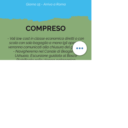
Giorno 15 - Arrivo a Roma
COMPRESO
- Voli low cost in classe economica diretti o con
scalo con solo bagaglio a mano (gli operativi
verranno comunicati alla chiusura del gruppo)
- Navigheremo nel Canale di Beagle ad
Ushuaia, Escursione guidata al Bosco
Pietrificato nella steppa patagonica
- Escursioni e Trekking al Fitz Roy, Cerro Torre,
Ushuaia e Torres del Paine guidate da noi
- Bus a/r per il parco nacional Torres del Paine,
Bus da Puerto natales a El Calafate, Noleggio
Auto e Voli internazionali e Interni
- Tutti gli alloggi (case e hotel 3 stelle), nelle case
avremo modo di poter cucinare per risparmiare
un po'
- Assicurazione annullamento e medico-
bagaglio con speciale copertura COVID-19
(consultare le condizioni della polizza, scaricabili
dal modulo di prenotazione)
- Tutti gli spostamenti
- Direzione tecnica da parte del tour operator
- Presenza del Coordinatore per tutta la durata